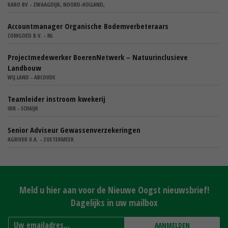
KARO BV - ZWAAGDIJK, NOORD-HOLLAND,
Accountmanager Organische Bodemverbeteraars
COMGOED B.V. - NL
Projectmedewerker BoerenNetwerk – Natuurinclusieve
Landbouw
WIJ.LAND - ABCOUDE
Teamleider instroom kwekerij
IBN - SCHAIJK
Senior Adviseur Gewassenverzekeringen
AGRIVER U.A. - ZOETERMEER
Meld u hier aan voor de Nieuwe Oogst nieuwsbrief!
Dagelijks in uw mailbox
AANMELDEN