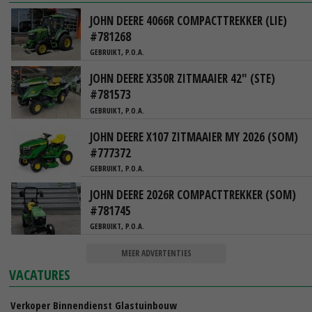
JOHN DEERE 4066R COMPACTTREKKER (LIE)
#781268
GEBRUIKT, P.O.A.
JOHN DEERE X350R ZITMAAIER 42" (STE)
#781573
GEBRUIKT, P.O.A.
JOHN DEERE X107 ZITMAAIER MY 2026 (SOM)
#777372
GEBRUIKT, P.O.A.
JOHN DEERE 2026R COMPACTTREKKER (SOM)
#781745
GEBRUIKT, P.O.A.
MEER ADVERTENTIES
VACATURES
Verkoper Binnendienst Glastuinbouw