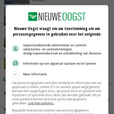
VVD: maak bouw van bedrijven en
infrastructuur op landbouwgrond simpeler
14-03-2025
Nieuwe Oogst vraagt om uw toestemming om uw
Minister wil versoepeling regels voor extra
persoonsgegevens te gebruiken voor het volgende:
woning op erf
13-02-2025
Gepersonaliseerde advertenties en content,
advertentie- en contentmetingen,
doelgroepenonderzoek en ontwikkeling van diensten
Landbouwgrond onder druk door Portugese
wet die woningcrisis moet stoppen
Informatie op een apparaat opslaan en/of openen
10-02-2025
Meer informatie
MARKTPRIJZEN
Uw persoonsgegevens worden verwerkt en informatie van uw
apparaat (cookies, unieke ID's en andere apparaatgegevens)
kan worden opgeslagen door, geopend door en gedeeld met
Magere melkpoeder
4 partners of specifiek door deze site worden gebruikt. Wij en
onze partners kunnen precieze geolocatiegegevens
Zuivel NL
€ 269,00
€ 7,00
gebruiken.
Lijst met partners.
Vleeskuikens 2001-2600 gr
Bepaalde leveranciers kunnen uw persoonsgegevens