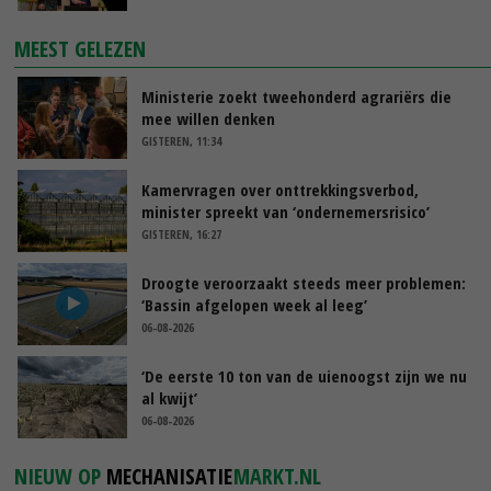
MEEST GELEZEN
Ministerie zoekt tweehonderd agrariërs die
mee willen denken
GISTEREN, 11:34
Kamervragen over onttrekkingsverbod,
minister spreekt van ‘ondernemersrisico’
GISTEREN, 16:27
Droogte veroorzaakt steeds meer problemen:
‘Bassin afgelopen week al leeg’
06-08-2026
‘De eerste 10 ton van de uienoogst zijn we nu
al kwijt’
06-08-2026
NIEUW OP
MECHANISATIE
MARKT.NL