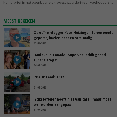
Kamerbrief in het openbaar stelt, oogst waardering bij veehouders.
MEEST BEKEKEN
Oekraïne-vlogger Kees Huizinga: ‘Tarwe wordt
geperst, koeien hebben stro nodig’
31-07-2026
Danique in Canada: ‘Superveel schik gehad
tijdens stage’
04-08-2026
POAH!: Fendt 1042
01-08-2026
‘Stikstofbrief hoeft niet van tafel, maar moet
wel worden aangepast’
31-07-2026