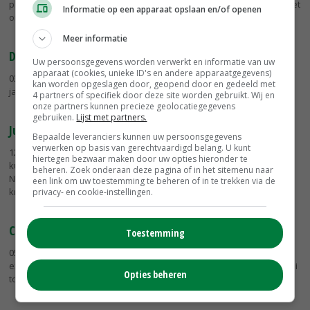
pluimveehouder is druk met het zoeken van zijn eigen weg. Zoals het
Informatie op een apparaat opslaan en/of openen
ontwikkelen...
Meer informatie
De lekkerste van Overijssel
Uw persoonsgegevens worden verwerkt en informatie van uw
apparaat (cookies, unieke ID's en andere apparaatgegevens)
03-09-2018
- In Zwolle is bekend gemaakt welk streekproduct zich dit
kan worden opgeslagen door, geopend door en gedeeld met
jaar het lekkerste van Overijssels mag noemen.
4 partners of specifiek door deze site worden gebruikt. Wij en
onze partners kunnen precieze geolocatiegegevens
gebruiken.
Lijst met partners.
Jumbo voert kuiken direct na uitkomst
Bepaalde leveranciers kunnen uw persoonsgegevens
verwerken op basis van gerechtvaardigd belang. U kunt
12-06-2018
- Jumbo gaat in 2019 volledig over op het voeden van
hiertegen bezwaar maken door uw opties hieronder te
kuikens direct na uitkomst. Dat betekent dat alle kippen die onder
beheren. Zoek onderaan deze pagina of in het sitemenu naar
Nieuwe Standaard Kip* bij Jumbo worden verkocht, water en voer
een link om uw toestemming te beheren of in te trekken via de
krijgen...
privacy- en cookie-instellingen.
Consument produceert thuis eigen kipfilet
Toestemming
05-04-2018
- Zes huishoudens gaan de komende drie maanden
experimenteren met de productie van hun eigen kippenvlees. Van ei
Opties beheren
tot kipfilet.