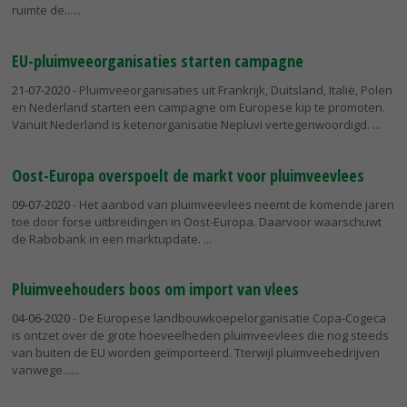
ruimte de...
EU-pluimveeorganisaties starten campagne
21-07-2020
- Pluimveeorganisaties uit Frankrijk, Duitsland, Italië, Polen
en Nederland starten een campagne om Europese kip te promoten.
Vanuit Nederland is ketenorganisatie Nepluvi vertegenwoordigd.
Oost-Europa overspoelt de markt voor pluimveevlees
09-07-2020
- Het aanbod van pluimveevlees neemt de komende jaren
toe door forse uitbreidingen in Oost-Europa. Daarvoor waarschuwt
de Rabobank in een marktupdate.
Pluimveehouders boos om import van vlees
04-06-2020
- De Europese landbouwkoepelorganisatie Copa-Cogeca
is ontzet over de grote hoeveelheden pluimveevlees die nog steeds
van buiten de EU worden geïmporteerd. Tterwijl pluimveebedrijven
vanwege...