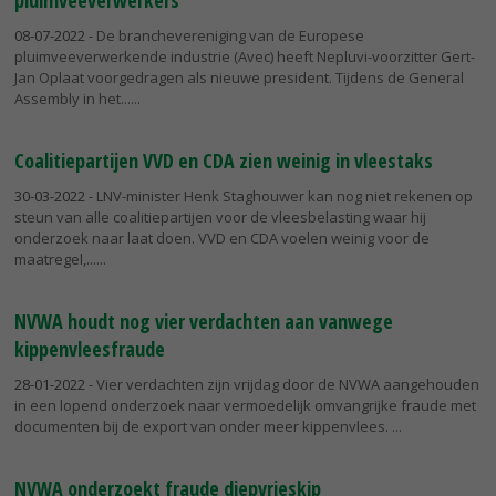
pluimveeverwerkers
08-07-2022
- De branchevereniging van de Europese
pluimveeverwerkende industrie (Avec) heeft Nepluvi-voorzitter Gert-
Jan Oplaat voorgedragen als nieuwe president. Tijdens de General
Assembly in het...
Coalitiepartijen VVD en CDA zien weinig in vleestaks
30-03-2022
- LNV-minister Henk Staghouwer kan nog niet rekenen op
steun van alle coalitiepartijen voor de vleesbelasting waar hij
onderzoek naar laat doen. VVD en CDA voelen weinig voor de
maatregel,...
NVWA houdt nog vier verdachten aan vanwege
kippenvleesfraude
28-01-2022
- Vier verdachten zijn vrijdag door de NVWA aangehouden
in een lopend onderzoek naar vermoedelijk omvangrijke fraude met
documenten bij de export van onder meer kippenvlees.
NVWA onderzoekt fraude diepvrieskip