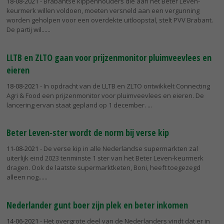
18-08-2021
- Brabantse kippenhouders die aan het Beter Leven-
keurmerk willen voldoen, moeten versneld aan een vergunning
worden geholpen voor een overdekte uitloopstal, stelt PVV Brabant.
De partij wil...
LLTB en ZLTO gaan voor prijzenmonitor pluimveevlees en
eieren
18-08-2021
- In opdracht van de LLTB en ZLTO ontwikkelt Connecting
Agri & Food een prijzenmonitor voor pluimveevlees en eieren. De
lancering ervan staat gepland op 1 december.
Beter Leven-ster wordt de norm bij verse kip
11-08-2021
- De verse kip in alle Nederlandse supermarkten zal
uiterlijk eind 2023 tenminste 1 ster van het Beter Leven-keurmerk
dragen. Ook de laatste supermarktketen, Boni, heeft toegezegd
alleen nog...
Nederlander gunt boer zijn plek en beter inkomen
14-06-2021
- Het overgrote deel van de Nederlanders vindt dat er in