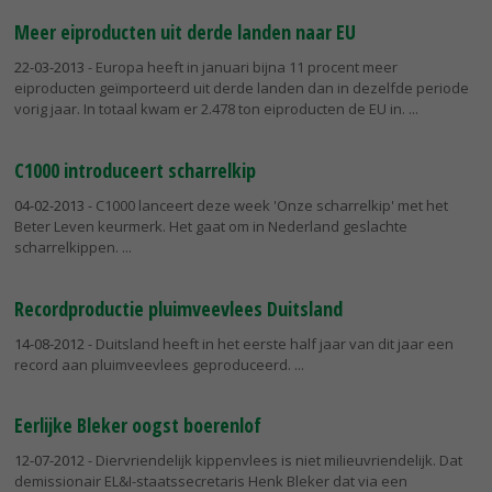
Meer eiproducten uit derde landen naar EU
22-03-2013
- Europa heeft in januari bijna 11 procent meer
eiproducten geïmporteerd uit derde landen dan in dezelfde periode
vorig jaar. In totaal kwam er 2.478 ton eiproducten de EU in.
C1000 introduceert scharrelkip
04-02-2013
- C1000 lanceert deze week 'Onze scharrelkip' met het
Beter Leven keurmerk. Het gaat om in Nederland geslachte
scharrelkippen.
Recordproductie pluimveevlees Duitsland
14-08-2012
- Duitsland heeft in het eerste half jaar van dit jaar een
record aan pluimveevlees geproduceerd.
Eerlijke Bleker oogst boerenlof
12-07-2012
- Diervriendelijk kippenvlees is niet milieuvriendelijk. Dat
demissionair EL&I-staatssecretaris Henk Bleker dat via een