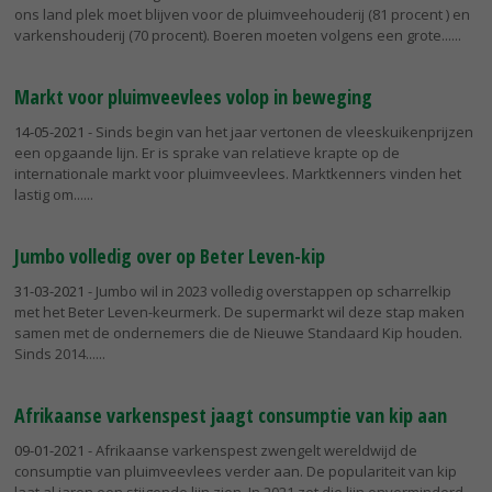
ons land plek moet blijven voor de pluimveehouderij (81 procent ) en
varkenshouderij (70 procent). Boeren moeten volgens een grote...
Markt voor pluimveevlees volop in beweging
14-05-2021
- Sinds begin van het jaar vertonen de vleeskuikenprijzen
een opgaande lijn. Er is sprake van relatieve krapte op de
internationale markt voor pluimveevlees. Marktkenners vinden het
lastig om...
Jumbo volledig over op Beter Leven-kip
31-03-2021
- Jumbo wil in 2023 volledig overstappen op scharrelkip
met het Beter Leven-keurmerk. De supermarkt wil deze stap maken
samen met de ondernemers die de Nieuwe Standaard Kip houden.
Sinds 2014...
Afrikaanse varkenspest jaagt consumptie van kip aan
09-01-2021
- Afrikaanse varkenspest zwengelt wereldwijd de
consumptie van pluimveevlees verder aan. De populariteit van kip
laat al jaren een stijgende lijn zien. In 2021 zet die lijn onverminderd...