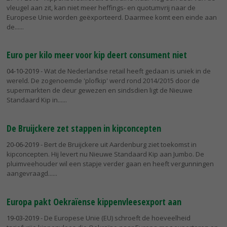
vleugel aan zit, kan niet meer heffings- en quotumvrij naar de
Europese Unie worden geëxporteerd. Daarmee komt een einde aan
de...
Euro per kilo meer voor kip deert consument niet
04-10-2019
- Wat de Nederlandse retail heeft gedaan is uniek in de
wereld. De zogenoemde 'plofkip' werd rond 2014/2015 door de
supermarkten de deur gewezen en sindsdien ligt de Nieuwe
Standaard Kip in...
De Bruijckere zet stappen in kipconcepten
20-06-2019
- Bert de Bruijckere uit Aardenburg ziet toekomst in
kipconcepten. Hij levert nu Nieuwe Standaard Kip aan Jumbo. De
pluimveehouder wil een stapje verder gaan en heeft vergunningen
aangevraagd...
Europa pakt Oekraïense kippenvleesexport aan
19-03-2019
- De Europese Unie (EU) schroeft de hoeveelheid