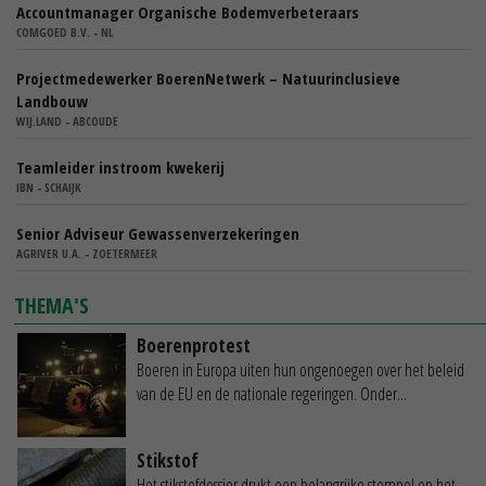
Accountmanager Organische Bodemverbeteraars
COMGOED B.V. - NL
Projectmedewerker BoerenNetwerk – Natuurinclusieve
Landbouw
WIJ.LAND - ABCOUDE
Teamleider instroom kwekerij
IBN - SCHAIJK
Senior Adviseur Gewassenverzekeringen
AGRIVER U.A. - ZOETERMEER
THEMA'S
Boerenprotest
Boeren in Europa uiten hun ongenoegen over het beleid
van de EU en de nationale regeringen. Onder...
Stikstof
Het stikstofdossier drukt een belangrijke stempel op het