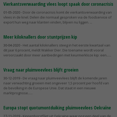
Vierkantsverwaarding vlees loopt spaak door coronacrisis
01-05-2020
- Door de coronacrisis komt de vierkantsverwaarding van
vlees in de knel. Delen die normaal gesproken via de foodservice of
export hun weg naar klanten vinden, blijven nu liggen.
Meer kiloknallers door stuntprijzen kip
30-04-2020
- Het aantal kiloknallers steeg in het eerste kwartaal van
dit jaar 6 procent, meldt Wakker Dier. Die toename wordt vooral
veroorzaakt door meer aanbiedingen met keurmerkloze kip: een...
Vraag naar pluimveevlees blijft groeien
30-12-2019
- De vraag naar pluimveevlees blijft de komende jaren
naar verwachting groeien met ongeveer 1,5 procent per hoofd van
de bevolking in de Europese Unie. Dat staat in een nieuwe
marktprognose...
Europa stopt quotumontduiking pluimveevlees Oekraïne
27-11-2019
- Kippenborstfilet uit Oekraïne waar nog een deel van de