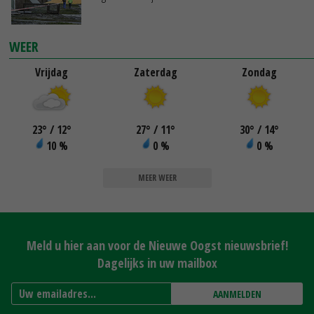
WEER
Vrijdag
Zaterdag
Zondag
23
°
/ 12
°
27
°
/ 11
°
30
°
/ 14
°
10 %
0 %
0 %
MEER WEER
Meld u hier aan voor de Nieuwe Oogst nieuwsbrief!
Dagelijks in uw mailbox
AANMELDEN