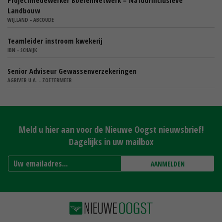
Projectmedewerker BoerenNetwerk – Natuurinclusieve
Landbouw
WIJ.LAND - ABCOUDE
Teamleider instroom kwekerij
IBN - SCHAIJK
Senior Adviseur Gewassenverzekeringen
AGRIVER U.A. - ZOETERMEER
Meld u hier aan voor de Nieuwe Oogst nieuwsbrief!
Dagelijks in uw mailbox
AANMELDEN