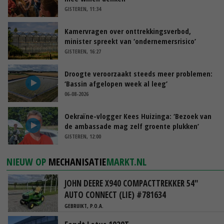
GISTEREN, 11:34
Kamervragen over onttrekkingsverbod,
minister spreekt van ‘ondernemersrisico’
GISTEREN, 16:27
Droogte veroorzaakt steeds meer problemen:
‘Bassin afgelopen week al leeg’
06-08-2026
Oekraïne-vlogger Kees Huizinga: ‘Bezoek van
de ambassade mag zelf groente plukken’
GISTEREN, 12:00
NIEUW OP
MECHANISATIE
MARKT.NL
JOHN DEERE X940 COMPACTTREKKER 54"
AUTO CONNECT (LIE) #781634
GEBRUIKT, P.O.A.