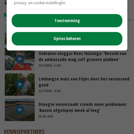
privacy- en cookie-instellingen.
NIEUWSTE VIDEO'S
Toestemming
POAH!: John Deere 7730
Opties beheren
VANDAAG, 10:00
Oekraïne-vlogger Kees Huizinga: ‘Bezoek van
de ambassade mag zelf groente plukken’
GISTEREN, 12:00
Limburgse mais van Frijns doet het verrassend
goed
GISTEREN, 10:00
Droogte veroorzaakt steeds meer problemen:
‘Bassin afgelopen week al leeg’
06-08-2026
KENNISPARTNERS