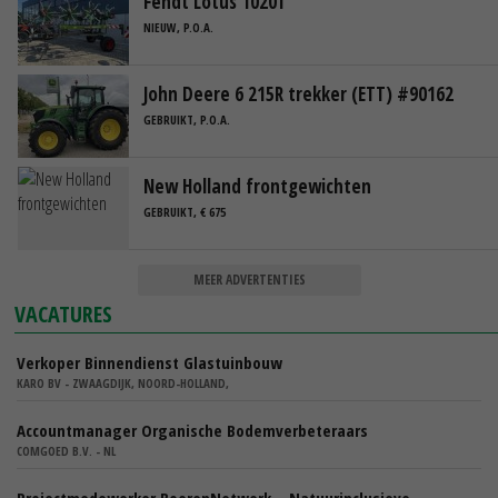
Fendt Lotus 1020T
NIEUW, P.O.A.
John Deere 6 215R trekker (ETT) #90162
GEBRUIKT, P.O.A.
New Holland frontgewichten
GEBRUIKT, € 675
MEER ADVERTENTIES
VACATURES
Verkoper Binnendienst Glastuinbouw
KARO BV - ZWAAGDIJK, NOORD-HOLLAND,
Accountmanager Organische Bodemverbeteraars
COMGOED B.V. - NL