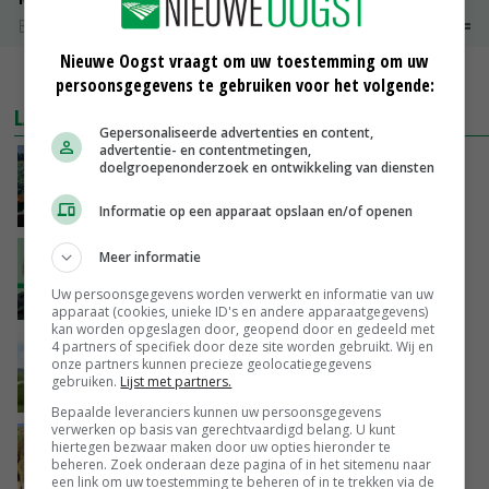
Barneveld kooieieren
€ 9,10
€ 0,00
Nieuwe Oogst vraagt om uw toestemming om uw
MEER MARKTPRIJZEN
persoonsgegevens te gebruiken voor het volgende:
LAATSTE NIEUWS
Gepersonaliseerde advertenties en content,
advertentie- en contentmetingen,
‘Cijfer jezelf niet weg en doe vooral ook waar
doelgroepenonderzoek en ontwikkeling van diensten
je gelukkig van wordt’
VANDAAG, 13:31
Informatie op een apparaat opslaan en/of openen
‘De droogte begint ver voor de grens bij
Meer informatie
Lobith’
Uw persoonsgegevens worden verwerkt en informatie van uw
VANDAAG, 11:00
apparaat (cookies, unieke ID's en andere apparaatgegevens)
kan worden opgeslagen door, geopend door en gedeeld met
4 partners of specifiek door deze site worden gebruikt. Wij en
POAH!: John Deere 7730
onze partners kunnen precieze geolocatiegegevens
gebruiken.
Lijst met partners.
VANDAAG, 10:00
Bepaalde leveranciers kunnen uw persoonsgegevens
verwerken op basis van gerechtvaardigd belang. U kunt
Geen vee meer op Noord-Hollandse zeedijken
hiertegen bezwaar maken door uw opties hieronder te
door aanhoudende droogte
beheren. Zoek onderaan deze pagina of in het sitemenu naar
een link om uw toestemming te beheren of in te trekken via de
VANDAAG, 09:48