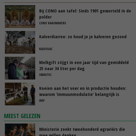
Bij CONO aan tafel: Sinds 1901 geworteld in de
polder
CONO KAASMAKERS
Kalverdiarree: zo houd je je kalveren gezond
KALVOLAC
Melkgift stijgt in een jaar tijd van gemiddeld
25 naar 34 liter per dag
SMAXTEC
Koeien aan het voer en in productie houden:
waarom ‘immuunmodulatie’ belangrijk is
tijdens de transitieperiode
AHV
MEEST GELEZEN
Ministerie zoekt tweehonderd agrariërs die
mee willen denken