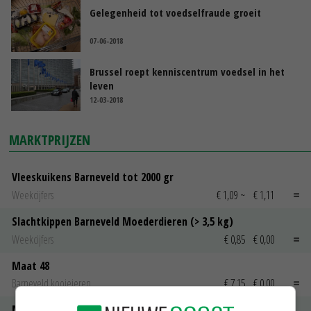
Gelegenheid tot voedselfraude groeit
07-06-2018
Brussel roept kenniscentrum voedsel in het
leven
12-03-2018
MARKTPRIJZEN
Vleeskuikens Barneveld tot 2000 gr
Weekcijfers
€ 1,09
~
€ 1,11
Slachtkippen Barneveld Moederdieren (> 3,5 kg)
Weekcijfers
€ 0,85
€ 0,00
Maat 48
Barneveld kooieieren
€ 7,15
€ 0,00
Maat 54