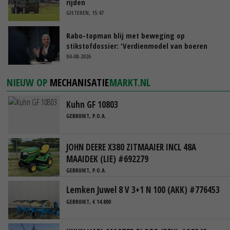
rijden
GISTEREN, 15:47
Rabo-topman blij met beweging op
stikstofdossier: ‘Verdienmodel van boeren
blijft cruciaal’
04-08-2026
NIEUW OP
MECHANISATIE
MARKT.NL
Kuhn GF 10803
GEBRUIKT, P.O.A.
JOHN DEERE X380 ZITMAAIER INCL 48A
MAAIDEK (LIE) #692279
GEBRUIKT, P.O.A.
Lemken Juwel 8 V 3+1 N 100 (AKK) #776453
GEBRUIKT, € 14.800