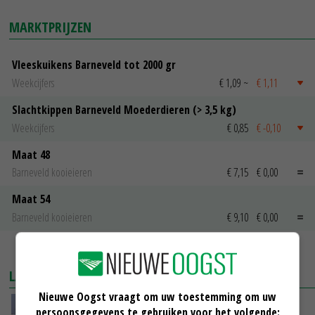
MARKTPRIJZEN
Vleeskuikens Barneveld tot 2000 gr
Weekcijfers
€ 1,09
~
€ 1,11
Slachtkippen Barneveld Moederdieren (> 3,5 kg)
Weekcijfers
€ 0,85
€ -0,10
Maat 48
Barneveld kooieieren
€ 7,15
€ 0,00
Maat 54
Barneveld kooieieren
€ 9,10
€ 0,00
MEER MARKTPRIJZEN
LAATSTE NIEUWS
Nieuwe Oogst vraagt om uw toestemming om uw
China scherpt importeisen voor pootgoed aan
persoonsgegevens te gebruiken voor het volgende: