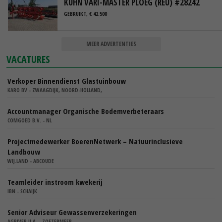
KUHN VARI-MASTER PLOEG (REU) #28242
GEBRUIKT, € 42.500
MEER ADVERTENTIES
VACATURES
Verkoper Binnendienst Glastuinbouw
KARO BV - ZWAAGDIJK, NOORD-HOLLAND,
Accountmanager Organische Bodemverbeteraars
COMGOED B.V. - NL
Projectmedewerker BoerenNetwerk – Natuurinclusieve
Landbouw
WIJ.LAND - ABCOUDE
Teamleider instroom kwekerij
IBN - SCHAIJK
Senior Adviseur Gewassenverzekeringen
AGRIVER U.A. - ZOETERMEER