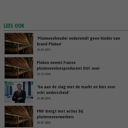
LEES OOK
'Pluimveehouder ondervindt geen hinder van
brand Plukon'
29-03-2017
Plukon neemt Franse
pluimveevleesproducent DUC over
22-12-2016
'Ga aan de slag met de markt en kies voor
echt onderscheid'
22-08-2016
FNV dreigt met acties bij
pluimveeverwerkers
26-07-2016