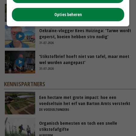
POAH!: Fendt 1042
Opties beheren
01-08-2026
Oekraïne-vlogger Kees Huizinga: ‘Tarwe wordt
geperst, koeien hebben stro nodig’
31-07-2026
‘Stikstofbrief hoeft niet van tafel, maar moet
wel worden aangepast’
31-07-2026
KENNISPARTNERS
Een hectare met grote impact: hoe een
voedseltuin het erf van Barton Arnts versterkt
DE VOEDSELTUINDERS
Organisch bemesten en toch een snelle
stikstofafgifte
AGRIFIRM