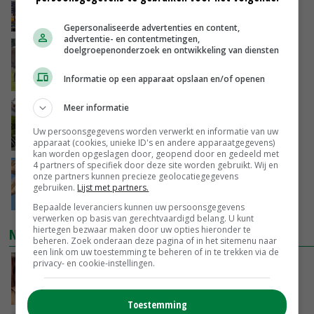
vanwege zebrachipbacterie
GISTEREN, 16:25
Gepersonaliseerde advertenties en content,
advertentie- en contentmetingen,
BBB vraagt minister om langer mest uit te
doelgroepenonderzoek en ontwikkeling van diensten
rijden
Informatie op een apparaat opslaan en/of openen
GISTEREN, 15:47
Meer informatie
Panelen houden kas koeler: ‘De eerste indruk
schrikt veel tuinders af’
Uw persoonsgegevens worden verwerkt en informatie van uw
GISTEREN, 15:27
apparaat (cookies, unieke ID's en andere apparaatgegevens)
kan worden opgeslagen door, geopend door en gedeeld met
4 partners of specifiek door deze site worden gebruikt. Wij en
Tarwemarkt zoekt nieuwe balans
onze partners kunnen precieze geolocatiegegevens
gebruiken.
Lijst met partners.
GISTEREN, 15:25
Bepaalde leveranciers kunnen uw persoonsgegevens
verwerken op basis van gerechtvaardigd belang. U kunt
hiertegen bezwaar maken door uw opties hieronder te
NIEUWSTE VIDEO'S
beheren. Zoek onderaan deze pagina of in het sitemenu naar
een link om uw toestemming te beheren of in te trekken via de
privacy- en cookie-instellingen.
Danique in Canada: ‘Superveel schik gehad
tijdens stage’
04-08-2026
Toestemming