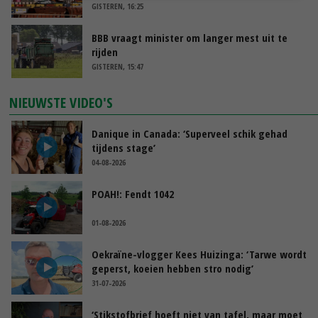
GISTEREN, 16:25
BBB vraagt minister om langer mest uit te
rijden
GISTEREN, 15:47
NIEUWSTE VIDEO'S
Danique in Canada: ‘Superveel schik gehad
tijdens stage’
04-08-2026
POAH!: Fendt 1042
01-08-2026
Oekraïne-vlogger Kees Huizinga: ‘Tarwe wordt
geperst, koeien hebben stro nodig’
31-07-2026
‘Stikstofbrief hoeft niet van tafel, maar moet