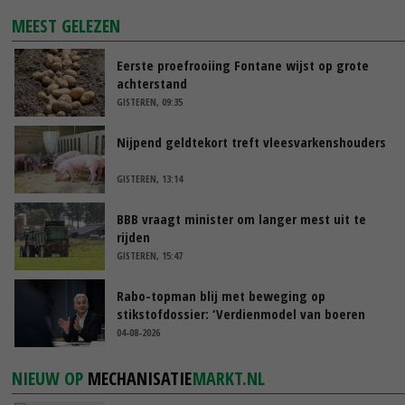
MEEST GELEZEN
Eerste proefrooiing Fontane wijst op grote
achterstand
GISTEREN, 09:35
Nijpend geldtekort treft vleesvarkenshouders
GISTEREN, 13:14
BBB vraagt minister om langer mest uit te
rijden
GISTEREN, 15:47
Rabo-topman blij met beweging op
stikstofdossier: ‘Verdienmodel van boeren
blijft cruciaal’
04-08-2026
NIEUW OP
MECHANISATIE
MARKT.NL