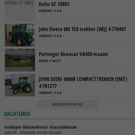
Kuhn GF 10803
GEBRUIKT, P.O.A.
John Deere 6M 150 trekker (WIJ) #778487
GEBRUIKT, P.O.A.
Pottinger Novacat V8400 maaier
NIEUW, € 44.371
JOHN DEERE 4066R COMPACTTREKKER (EMT)
#781277
GEBRUIKT, P.O.A.
MEER ADVERTENTIES
VACATURES
Verkoper Binnendienst Glastuinbouw
KARO BV - ZWAAGDIJK, NOORD-HOLLAND,