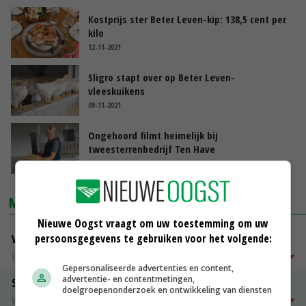
Kostprijs ster Beter Leven-kip: 138,5 cent per
kilo
12-11-2021
Sligro stapt over op Beter Leven-
vleeskuikens
09-11-2021
Ongehoord filmt heimelijk bij
tweesterrenbedrijf Ten Have
08-11-2021
MARKTPRIJZEN
Nieuwe Oogst vraagt om uw toestemming om uw
persoonsgegevens te gebruiken voor het volgende:
Vleeskuikens Barneveld tot 2000 gr
Weekcijfers
€ 1,09
~
€ 1,11
Gepersonaliseerde advertenties en content,
advertentie- en contentmetingen,
Slachtkippen Barneveld Moederdieren (> 3,5 kg)
doelgroepenonderzoek en ontwikkeling van diensten
Weekcijfers
€ 0,85
€ -0,10