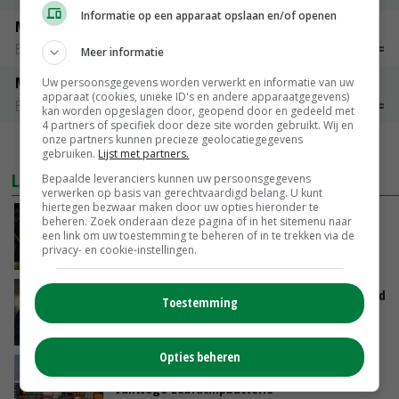
Informatie op een apparaat opslaan en/of openen
Maat 48
Barneveld kooieieren
€ 7,15
€ 0,00
Meer informatie
Maat 54
Uw persoonsgegevens worden verwerkt en informatie van uw
apparaat (cookies, unieke ID's en andere apparaatgegevens)
Barneveld kooieieren
€ 9,10
€ 0,00
kan worden opgeslagen door, geopend door en gedeeld met
4 partners of specifiek door deze site worden gebruikt. Wij en
onze partners kunnen precieze geolocatiegegevens
MEER MARKTPRIJZEN
gebruiken.
Lijst met partners.
LAATSTE NIEUWS
Bepaalde leveranciers kunnen uw persoonsgegevens
verwerken op basis van gerechtvaardigd belang. U kunt
hiertegen bezwaar maken door uw opties hieronder te
Zalmkweker wil ‘standaard neerzetten die als
beheren. Zoek onderaan deze pagina of in het sitemenu naar
voorbeeld kan dienen voor sector’
een link om uw toestemming te beheren of in te trekken via de
privacy- en cookie-instellingen.
VANDAAG, 06:21
Jan Vernooij stopt bij Vee&Logistiek Nederland
Toestemming
VANDAAG, 06:00
Opties beheren
China scherpt importeisen voor pootgoed aan
vanwege zebrachipbacterie