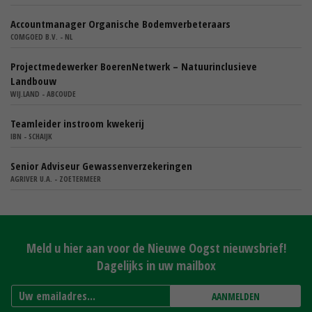
Accountmanager Organische Bodemverbeteraars
COMGOED B.V. - NL
Projectmedewerker BoerenNetwerk – Natuurinclusieve
Landbouw
WIJ.LAND - ABCOUDE
Teamleider instroom kwekerij
IBN - SCHAIJK
Senior Adviseur Gewassenverzekeringen
AGRIVER U.A. - ZOETERMEER
Meld u hier aan voor de Nieuwe Oogst nieuwsbrief!
Dagelijks in uw mailbox
AANMELDEN