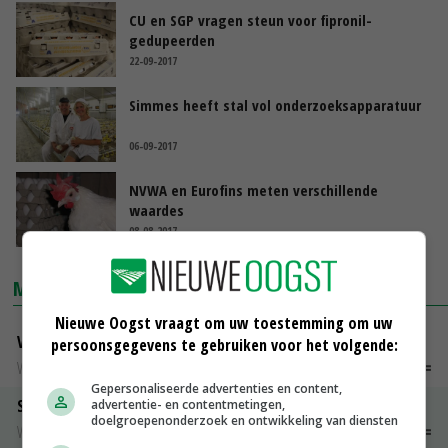
CU en SGP vragen steun voor fipronil-
gedupeerden
22-09-2017
Simmes heeft stal vol onderzoeksapparatuur
06-09-2017
NVWA en Eurofins meten verschillende
waardes
08-08-2017
MARKTPRIJZEN
Nieuwe Oogst vraagt om uw toestemming om uw
Vleeskuikens Barneveld tot 2000 gr
persoonsgegevens te gebruiken voor het volgende:
Weekcijfers
€ 1,09
~
€ 1,11
Gepersonaliseerde advertenties en content,
Slachtkippen Barneveld Moederdieren (> 3,5 kg)
advertentie- en contentmetingen,
doelgroepenonderzoek en ontwikkeling van diensten
Weekcijfers
€ 0,85
€ 0,00