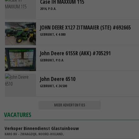
Case IH MAXXUM 115
2014, P.O.A.
JOHN DEERE X127 ZITMAAIER (STE) #692665
GEBRUIKT, € 4.080
John Deere 6155R (AKK) #705291
GEBRUIKT, P.O.A.
John Deere 6510
GEBRUIKT, € 24.500
MEER ADVERTENTIES
VACATURES
Verkoper Binnendienst Glastuinbouw
KARO BV - ZWAAGDIJK, NOORD-HOLLAND,