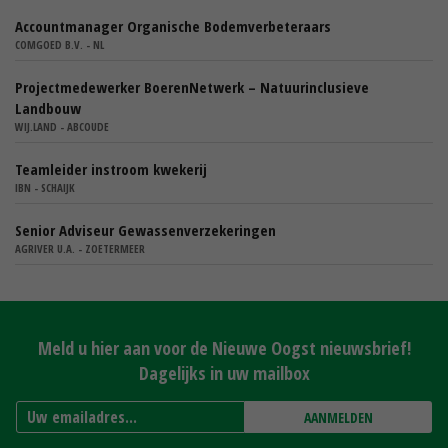
Accountmanager Organische Bodemverbeteraars
COMGOED B.V. - NL
Projectmedewerker BoerenNetwerk – Natuurinclusieve
Landbouw
WIJ.LAND - ABCOUDE
Teamleider instroom kwekerij
IBN - SCHAIJK
Senior Adviseur Gewassenverzekeringen
AGRIVER U.A. - ZOETERMEER
Meld u hier aan voor de Nieuwe Oogst nieuwsbrief!
Dagelijks in uw mailbox
AANMELDEN