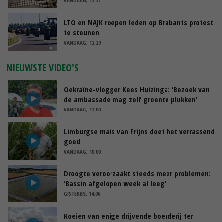
VANDAAG, 13:27
LTO en NAJK roepen leden op Brabants protest
te steunen
VANDAAG, 12:29
NIEUWSTE VIDEO'S
Oekraïne-vlogger Kees Huizinga: ‘Bezoek van
de ambassade mag zelf groente plukken’
VANDAAG, 12:00
Limburgse mais van Frijns doet het verrassend
goed
VANDAAG, 10:00
Droogte veroorzaakt steeds meer problemen:
‘Bassin afgelopen week al leeg’
GISTEREN, 14:06
Koeien van enige drijvende boerderij ter