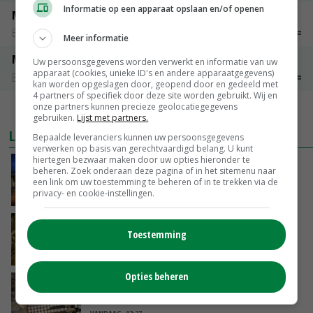
Informatie op een apparaat opslaan en/of openen
Maat 48
Barneveld kooieieren
€ 7,15
€ 0,00
Meer informatie
Maat 54
Uw persoonsgegevens worden verwerkt en informatie van uw
apparaat (cookies, unieke ID's en andere apparaatgegevens)
Barneveld kooieieren
€ 9,10
€ 0,00
kan worden opgeslagen door, geopend door en gedeeld met
4 partners of specifiek door deze site worden gebruikt. Wij en
onze partners kunnen precieze geolocatiegegevens
MEER MARKTPRIJZEN
gebruiken.
Lijst met partners.
LAATSTE NIEUWS
Bepaalde leveranciers kunnen uw persoonsgegevens
verwerken op basis van gerechtvaardigd belang. U kunt
hiertegen bezwaar maken door uw opties hieronder te
Nettowinst Royal A-ware onder druk ondanks
beheren. Zoek onderaan deze pagina of in het sitemenu naar
hogere omzet
een link om uw toestemming te beheren of in te trekken via de
privacy- en cookie-instellingen.
VANDAAG, 14:35
Aandeel China in wereldwijde fritesexport
Toestemming
neemt verder toe
VANDAAG, 14:01
Opties beheren
Eierprijzen lijken dieptepunt achter zich te
laten