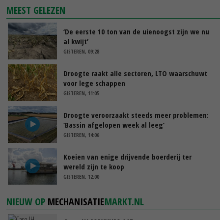
MEEST GELEZEN
‘De eerste 10 ton van de uienoogst zijn we nu
al kwijt’
GISTEREN, 09:28
Droogte raakt alle sectoren, LTO waarschuwt
voor lege schappen
GISTEREN, 11:05
Droogte veroorzaakt steeds meer problemen:
‘Bassin afgelopen week al leeg’
GISTEREN, 14:06
Koeien van enige drijvende boerderij ter
wereld zijn te koop
GISTEREN, 12:00
NIEUW OP
MECHANISATIE
MARKT.NL