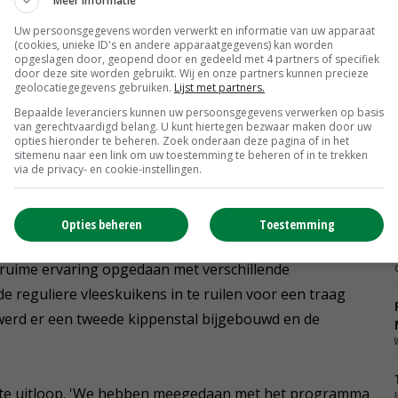
Meer informatie
t niet biologisch. Waarom schakelt hij de akkerbouwtak
Uw persoonsgegevens worden verwerkt en informatie van uw apparaat
s teeltsysteem niets mis, met de waardering des te
(cookies, unieke ID's en andere apparaatgegevens) kan worden
opgeslagen door, geopend door en gedeeld met 4 partners of specifiek
 als met de kippen, richten op toegevoegde waarde.'
door deze site worden gebruikt. Wij en onze partners kunnen precieze
geolocatiegegevens gebruiken.
Lijst met partners.
Bepaalde leveranciers kunnen uw persoonsgegevens verwerken op basis
of meer noodgedwongen, zegt Leenders. 'Omdat de markt
van gerechtvaardigd belang. U kunt hiertegen bezwaar maken door uw
opties hieronder te beheren. Zoek onderaan deze pagina of in het
 De combinatie van biologische akkerbouw en gangbare
sitemenu naar een link om uw toestemming te beheren of in te trekken
sluiten van onze eigen kringloop, maar met inzet van
via de privacy- en cookie-instellingen.
Opties beheren
Toestemming
, ruime ervaring opgedaan met verschillende
e reguliere vleeskuikens in te ruilen voor een traag
r werd er een tweede kippenstal bijgebouwd en de
dekte uitloop. 'We hebben meegedaan met het programma