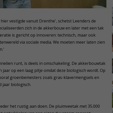
h hier vestigde vanuit Drenthe', schetst Leenders de
ecialiseerden zich in de akkerbouw en later met een tak
ratie is gericht op innoveren: technisch, maar ook
tenwereld via sociale media. We moeten meer laten zien
n.'
nnelien runt, is deels in omschakeling. De akkerbouwtak
n jaar op een laag pitje omdat deze biologisch wordt. Op
vooral groenbemesters zoals gras-klavermengsels en
 jaar biologisch.
oeder het rustig aan doen. De pluimveetak met 35.000