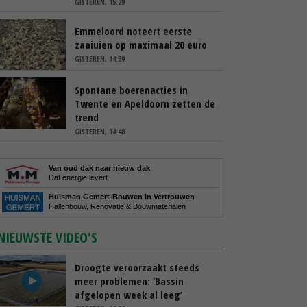
GISTEREN, 15:29
Emmeloord noteert eerste
zaaiuien op maximaal 20 euro
GISTEREN, 14:59
Spontane boerenacties in
Twente en Apeldoorn zetten de
trend
GISTEREN, 14:48
Van oud dak naar nieuw dak
Dat energie levert.
Huisman Gemert-Bouwen in Vertrouwen
Hallenbouw, Renovatie & Bouwmaterialen
NIEUWSTE VIDEO'S
Droogte veroorzaakt steeds
meer problemen: ‘Bassin
afgelopen week al leeg’