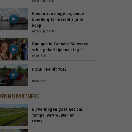
GISTEREN, 14:06
Koeien van enige drijvende
boerderij ter wereld zijn te
koop
GISTEREN, 12:00
Danique in Canada: ‘Superveel
schik gehad tijdens stage’
04-08-2026
POAH!: Fendt 1042
01-08-2026
KENNISPARTNERS
Bij vermogen gaat het om
tempo, vertrouwen en
transparantie
CAPILEX