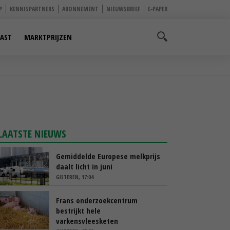
P
KENNISPARTNERS
ABONNEMENT
NIEUWSBRIEF
E-PAPER
AST
MARKTPRIJZEN
LAATSTE NIEUWS
Gemiddelde Europese melkprijs
daalt licht in juni
GISTEREN, 17:04
Frans onderzoekcentrum
bestrijkt hele
varkensvleesketen