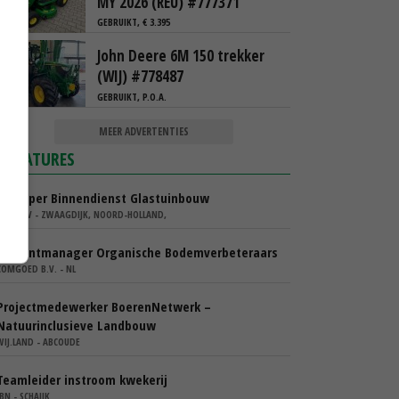
MY 2026 (REU) #777371
GEBRUIKT, € 3.395
John Deere 6M 150 trekker
(WIJ) #778487
GEBRUIKT, P.O.A.
MEER ADVERTENTIES
VACATURES
Verkoper Binnendienst Glastuinbouw
KARO BV - ZWAAGDIJK, NOORD-HOLLAND,
Accountmanager Organische Bodemverbeteraars
COMGOED B.V. - NL
Projectmedewerker BoerenNetwerk –
Natuurinclusieve Landbouw
WIJ.LAND - ABCOUDE
Teamleider instroom kwekerij
IBN - SCHAIJK