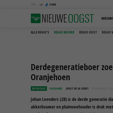
0 MM
14
NIEUW
ALLE REGIO'S
REGIO NOORD
REGIO OOST
REGIO 
Derdegeneratieboer zo
Oranjehoen
REPORTAGE
FLEVOLAND
JOOST DE LA COURT
07 NOV 2018 OM 11:20
Johan Leenders (28) is de derde generatie d
akkerbouwer en pluimveehouder is druk met 