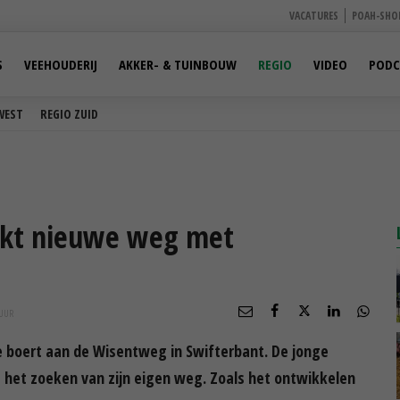
VACATURES
POAH-SHO
S
VEEHOUDERIJ
AKKER- & TUINBOUW
REGIO
VIDEO
PODC
WEST
REGIO ZUID
ekt nieuwe weg met
UUR
ie boert aan de Wisentweg in Swifterbant. De jonge
het zoeken van zijn eigen weg. Zoals het ontwikkelen