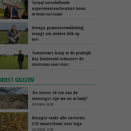
Totaal verschillende
experimenteerlocaties leren
van elkaar via Nationaal
NETWERK PLATTELAND
Platform
Vroege gewasontwikkeling
vraagt om andere blik op
cercospora
BASF
Tomorrow’s Dairy in de praktijk:
Bas Duineveld reduceert de
footprint van melk stap voor
VREUGDENHIL DAIRY FOODS
stap
MEEST GELEZEN
‘De eerste 10 ton van de
uienoogst zijn we nu al kwijt’
GISTEREN, 09:28
Droogte raakt alle sectoren,
LTO waarschuwt voor lege
schappen
GISTEREN, 11:05