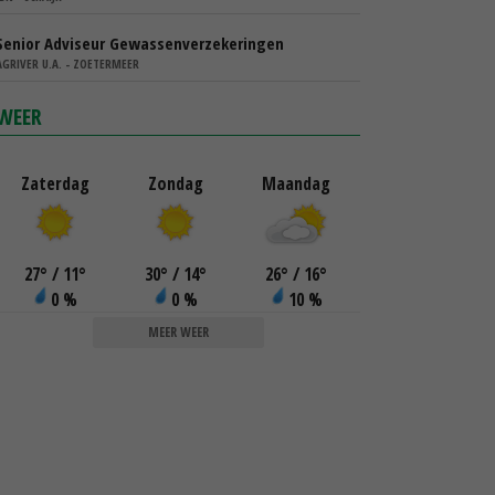
Senior Adviseur Gewassenverzekeringen
AGRIVER U.A. - ZOETERMEER
WEER
Zaterdag
Zondag
Maandag
27
°
/ 11
°
30
°
/ 14
°
26
°
/ 16
°
0 %
0 %
10 %
MEER WEER