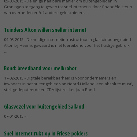
05-03-2015
- De enige haalbare manier om buitengebieden in
Groningen toegang te geven tot snel internet is door financiële steun
van overheden en/of andere geldschieters.
Tuinders Alton willen sneller internet
04-03-2015
- De huidige internetinfrastructuur in glastuinbouwgebied
Alton bij Heerhugowaard is niet toereikend voor het huidige gebruik.
Bond: breedband voor melkrobot
17-02-2015
- Digitale bereikbaarheid is voor ondernemers en
inwoners in het buitengebied van Noord-Holland 'een absolute must',
stelt gedeputeerde en CDA-lijsttrekker Jaap Bond.
Glasvezel voor buitengebied Salland
07-01-2015
-
Snel internet rukt op in Friese polders