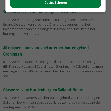
Opties beheren
Snel internet in het buitengebied Emmen
11-10-2016
- Stichting Snel Internet Buitengebied Emmen is met
financiële steun van provincie Drenthe begonnen met het
inventariseren van de belangstelling voor snel internet in het
buitengebied van de...
40 miljoen euro voor snel internet buitengebied
Groningen
01-09-2016
- Provincie Groningen, de Economic Board Groningen
(EBG) en de Nationaal Coördinator Groningen (NCG) stellen samen
een regeling van 40 miljoen euro beschikbaar voor de aanleg van
snel...
Glasvezel voor Hardenberg en Salland-Noord
18-07-2016
- Bewoners van het buitengebied van Hardenberg en
Salland-Noord krijgen glasvezel. Na de zomervakantie begint de
aanleg, meldt RTV Oost.