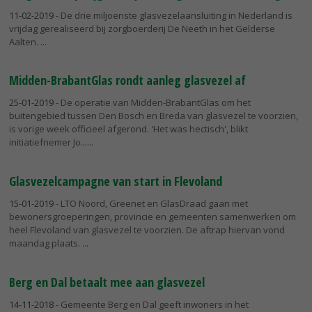
11-02-2019
- De drie miljoenste glasvezelaansluiting in Nederland is
vrijdag gerealiseerd bij zorgboerderij De Neeth in het Gelderse
Aalten.
Midden-BrabantGlas rondt aanleg glasvezel af
25-01-2019
- De operatie van Midden-BrabantGlas om het
buitengebied tussen Den Bosch en Breda van glasvezel te voorzien,
is vorige week officieel afgerond. 'Het was hectisch', blikt
initiatiefnemer Jo...
Glasvezelcampagne van start in Flevoland
15-01-2019
- LTO Noord, Greenet en GlasDraad gaan met
bewonersgroeperingen, provincie en gemeenten samenwerken om
heel Flevoland van glasvezel te voorzien. De aftrap hiervan vond
maandag plaats.
Berg en Dal betaalt mee aan glasvezel
14-11-2018
- Gemeente Berg en Dal geeft inwoners in het