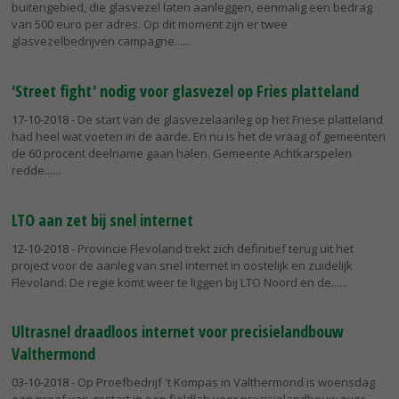
buitengebied, die glasvezel laten aanleggen, eenmalig een bedrag
van 500 euro per adres. Op dit moment zijn er twee
glasvezelbedrijven campagne...
'Street fight' nodig voor glasvezel op Fries platteland
17-10-2018
- De start van de glasvezelaanleg op het Friese platteland
had heel wat voeten in de aarde. En nu is het de vraag of gemeenten
de 60 procent deelname gaan halen. Gemeente Achtkarspelen
redde...
LTO aan zet bij snel internet
12-10-2018
- Provincie Flevoland trekt zich definitief terug uit het
project voor de aanleg van snel internet in oostelijk en zuidelijk
Flevoland. De regie komt weer te liggen bij LTO Noord en de...
Ultrasnel draadloos internet voor precisielandbouw
Valthermond
03-10-2018
- Op Proefbedrijf 't Kompas in Valthermond is woensdag