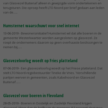
van Glasvezel Buitenaf alleen in gewijzigde vorm ondertekenen en
terugsturen. Die oproep heeft LTO Noord per brief gedaan aan leden
van de...
Humsternet waarschuwt voor snel internet
13-06-2019
- Bewonersinitiatief Humsternet wil dat alle boeren in de
gemeente Westerkwartier worden aangesloten op glasvezel. Ze
roept de ondernemers daarom op geen overhaaste beslissingen te
nemen bij...
Glasvezeloorlog woedt op Fries platteland
07-06-2019
- Een glasvezeloorlog woedt op het Friese platteland. Dat
stelt LTO Noord-regiobestuurder Tineke de Vries. 'Verschillende
partijen werven in gemeenten, zoals Kabelnoord en Glasvezel
Buitenaf....
Glasvezel voor boeren in Flevoland
28-05-2019
- Boeren in Oostelijk en Zuidelijk Flevoland krijgen
glasvezel. Meer dan de helft van de inwoners (53 procent) doet mee.