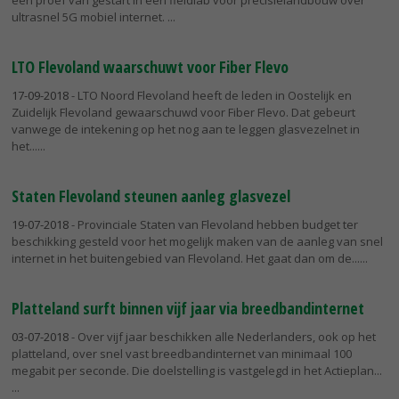
een proef van gestart in een fieldlab voor precisielandbouw over
ultrasnel 5G mobiel internet.
LTO Flevoland waarschuwt voor Fiber Flevo
17-09-2018
- LTO Noord Flevoland heeft de leden in Oostelijk en
Zuidelijk Flevoland gewaarschuwd voor Fiber Flevo. Dat gebeurt
vanwege de intekening op het nog aan te leggen glasvezelnet in
het...
Staten Flevoland steunen aanleg glasvezel
19-07-2018
- Provinciale Staten van Flevoland hebben budget ter
beschikking gesteld voor het mogelijk maken van de aanleg van snel
internet in het buitengebied van Flevoland. Het gaat dan om de...
Platteland surft binnen vijf jaar via breedbandinternet
03-07-2018
- Over vijf jaar beschikken alle Nederlanders, ook op het
platteland, over snel vast breedbandinternet van minimaal 100
megabit per seconde. Die doelstelling is vastgelegd in het Actieplan...