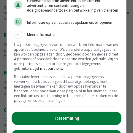
Gepersonaliseerde advertenties en content,
advertentie- en contentmetingen,
07-01-2017
- Het hele Friese platteland moet worden voorzien van
doelgroepenonderzoek en ontwikkeling van diensten
snel internet, zowel inwoners in de witte als in de grijze gebieden. Dat
is de insteek van Stichting De Fryske Marren op Glas...
Informatie op een apparaat opslaan en/of openen
Breedband vergt meer gezamenlijke inzet
Meer informatie
20-12-2016
- Gebruikers, marktpartijen en overheden moeten goed
Uw persoonsgegevens worden verwerkt en informatie van uw
apparaat (cookies, unieke ID's en andere apparaatgegevens)
samenwerken om in alle buitengebieden een kwalitatief
kan worden opgeslagen door, geopend door en gedeeld met
hoogwaardig en toekomstbestendig breedbandnetwerk te krijgen.
4 partners of specifiek door deze site worden gebruikt. Wij en
onze partners kunnen precieze geolocatiegegevens
gebruiken.
Lijst met partners.
Nieuwe aanpak glasvezel in friesland
Bepaalde leveranciers kunnen uw persoonsgegevens
verwerken op basis van gerechtvaardigd belang. U kunt
24-11-2016
- KabelNoord kan de buitengebieden in Friesland niet
hiertegen bezwaar maken door uw opties hieronder te
meer van breedbandinternet voorzien. Er kleven juridische risco's
beheren. Zoek onderaan deze pagina of in het sitemenu naar
aan de provinciale aandelenparticipatie en staatssteun.
een link om uw toestemming te beheren of in te trekken via de
privacy- en cookie-instellingen.
CDA Noord-Holland wil glasvezel in buitengebieden
Toestemming
12-11-2016
- De Noord-Hollandse CDA-fractie dient maandag een
motie in met de eis dat de provincie binnen een half jaar met een
concreet plan komt om glasvezel op het platteland aan te leggen.