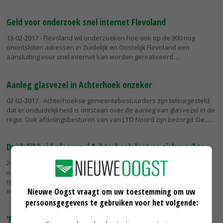
Geld voor onderzoek snel internet Flevoland
13-02-2017
- Flevoland wil onderzoeken hoe ook op de 900 nog
onontsloten adressen in Zuidelijk en Oostelijk Flevoland een
aansluiting voor snel internet kan worden gerealiseerd.
Aanleg glasvezel in Achterhoek onzeker
02-02-2017
- Achterhoekse gemeentebestuurders zijn teleurgesteld
dat er onduidelijkheid is ontstaan over de aanleg van glasvezel in de
regio. Ook afdelingsbesturen van van LTO Noord zijn bezorgd. De...
Duidelijkheid glasvezel Achterhoek laat op zich wachten
26-01-2017
- Er is nog geen duidelijkheid over de planning en kosten
van de aanleg van glasvezel in de Achterhoek. Dat bleek deze week
tijdens een bijeenkomst tussen gemeentebestuurders en
Nieuwe Oogst vraagt om uw toestemming om uw
marktpartij...
persoonsgegevens te gebruiken voor het volgende:
'Fries platteland moet snel op glasvezel'