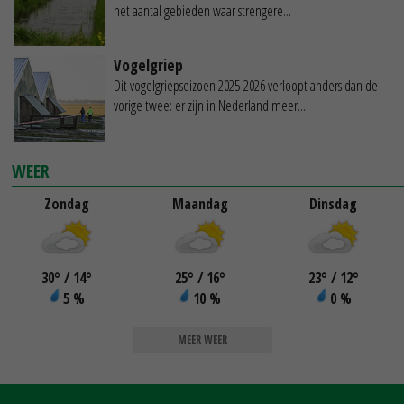
het aantal gebieden waar strengere...
Vogelgriep
Dit vogelgriepseizoen 2025-2026 verloopt anders dan de
vorige twee: er zijn in Nederland meer...
WEER
Zondag
Maandag
Dinsdag
30
°
/ 14
°
25
°
/ 16
°
23
°
/ 12
°
5 %
10 %
0 %
MEER WEER