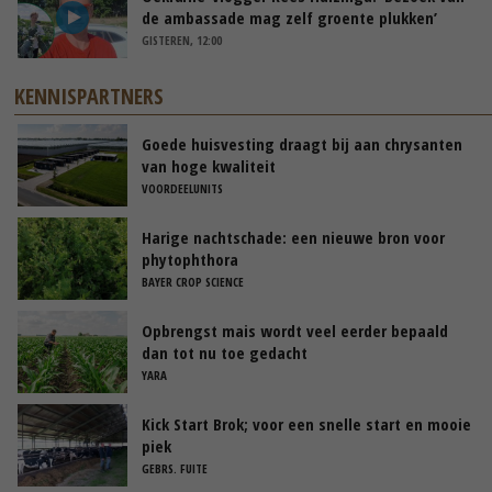
de ambassade mag zelf groente plukken’
GISTEREN, 12:00
KENNISPARTNERS
Goede huisvesting draagt bij aan chrysanten
van hoge kwaliteit
VOORDEELUNITS
Harige nachtschade: een nieuwe bron voor
phytophthora
BAYER CROP SCIENCE
Opbrengst mais wordt veel eerder bepaald
dan tot nu toe gedacht
YARA
Kick Start Brok; voor een snelle start en mooie
piek
GEBRS. FUITE