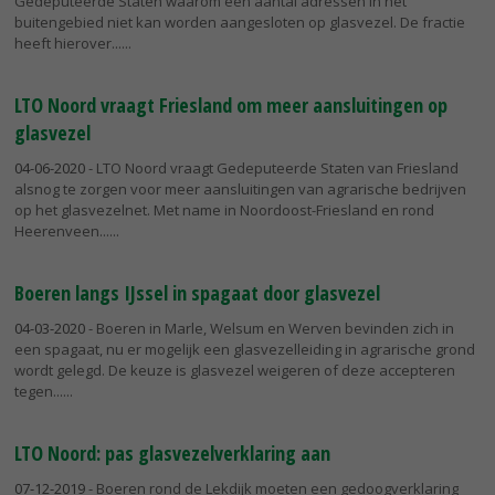
Gedeputeerde Staten waarom een aantal adressen in het
buitengebied niet kan worden aangesloten op glasvezel. De fractie
heeft hierover...
LTO Noord vraagt Friesland om meer aansluitingen op
glasvezel
04-06-2020
- LTO Noord vraagt Gedeputeerde Staten van Friesland
alsnog te zorgen voor meer aansluitingen van agrarische bedrijven
op het glasvezelnet. Met name in Noordoost-Friesland en rond
Heerenveen...
Boeren langs IJssel in spagaat door glasvezel
04-03-2020
- Boeren in Marle, Welsum en Werven bevinden zich in
een spagaat, nu er mogelijk een glasvezelleiding in agrarische grond
wordt gelegd. De keuze is glasvezel weigeren of deze accepteren
tegen...
LTO Noord: pas glasvezelverklaring aan
07-12-2019
- Boeren rond de Lekdijk moeten een gedoogverklaring