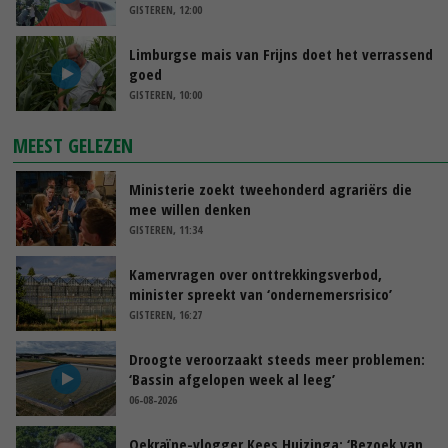
GISTEREN, 12:00
Limburgse mais van Frijns doet het verrassend
goed
GISTEREN, 10:00
MEEST GELEZEN
Ministerie zoekt tweehonderd agrariërs die
mee willen denken
GISTEREN, 11:34
Kamervragen over onttrekkingsverbod,
minister spreekt van ‘ondernemersrisico’
GISTEREN, 16:27
Droogte veroorzaakt steeds meer problemen:
‘Bassin afgelopen week al leeg’
06-08-2026
Oekraïne-vlogger Kees Huizinga: ‘Bezoek van