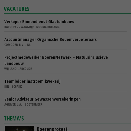
VACATURES
Verkoper Binnendienst Glastuinbouw
KARO BV - ZWAAGDIJK, NOORD-HOLLAND,
Accountmanager Organische Bodemverbeteraars
COMGOED B.V. - NL
Projectmedewerker BoerenNetwerk – Natuurinclusieve
Landbouw
WIJ.LAND - ABCOUDE
Teamleider instroom kwekerij
IBN - SCHAIJK
Senior Adviseur Gewassenverzekeringen
AGRIVER U.A. - ZOETERMEER
THEMA'S
Boerenprotest