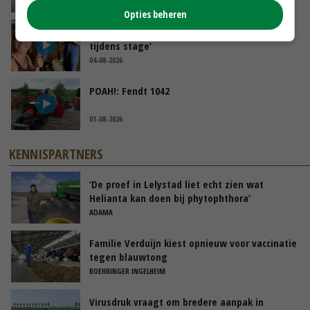
GISTEREN, 12:00
Opties beheren
Danique in Canada: ‘Superveel schik gehad
tijdens stage’
04-08-2026
POAH!: Fendt 1042
01-08-2026
KENNISPARTNERS
‘De proef in Lelystad liet echt zien wat
Helianta kan doen bij phytophthora’
ADAMA
Familie Verduijn kiest opnieuw voor vaccinatie
tegen blauwtong
BOEHRINGER INGELHEIM
Virusdruk vraagt om bredere aanpak in