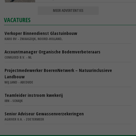
MEER ADVERTENTIES
VACATURES
Verkoper Binnendienst Glastuinbouw
KARO BV - ZWAAGDIJK, NOORD-HOLLAND,
Accountmanager Organische Bodemverbeteraars
COMGOED B.V. - NL
Projectmedewerker BoerenNetwerk – Natuurinclusieve
Landbouw
WIJ.LAND - ABCOUDE
Teamleider instroom kwekerij
IBN - SCHAIJK
Senior Adviseur Gewassenverzekeringen
AGRIVER U.A. - ZOETERMEER