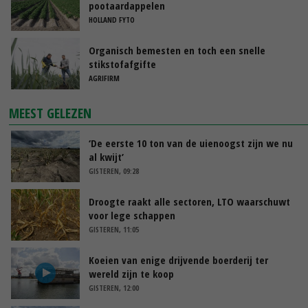
pootaardappelen
HOLLAND FYTO
Organisch bemesten en toch een snelle
stikstofafgifte
AGRIFIRM
MEEST GELEZEN
‘De eerste 10 ton van de uienoogst zijn we nu
al kwijt’
GISTEREN, 09:28
Droogte raakt alle sectoren, LTO waarschuwt
voor lege schappen
GISTEREN, 11:05
Koeien van enige drijvende boerderij ter
wereld zijn te koop
GISTEREN, 12:00