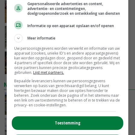
Gepersonaliseerde advertenties en content,
Frans onderzoekcentrum bestrijkt hele
advertentie- en contentmetingen,
varkensvleesketen
doelgroepenonderzoek en ontwikkeling van diensten
GISTEREN, 15:29
Informatie op een apparaat opslaan en/of openen
Emmeloord noteert eerste zaaiuien op
maximaal 20 euro
Meer informatie
GISTEREN, 14:59
Uw persoonsgegevens worden verwerkt en informatie van uw
apparaat (cookies, unieke ID's en andere apparaatgegevens)
Spontane boerenacties in Twente en
kan worden opgeslagen door, geopend door en gedeeld met
Apeldoorn zetten de trend
4 partners of specifiek door deze site worden gebruikt. Wij en
onze partners kunnen precieze geolocatiegegevens
GISTEREN, 14:48
gebruiken.
Lijst met partners.
Bepaalde leveranciers kunnen uw persoonsgegevens
NIEUWSTE VIDEO'S
verwerken op basis van gerechtvaardigd belang. U kunt
hiertegen bezwaar maken door uw opties hieronder te
beheren. Zoek onderaan deze pagina of in het sitemenu naar
Droogte veroorzaakt steeds meer problemen:
een link om uw toestemming te beheren of in te trekken via de
‘Bassin afgelopen week al leeg’
privacy- en cookie-instellingen.
GISTEREN, 14:06
Toestemming
Koeien van enige drijvende boerderij ter
wereld zijn te koop