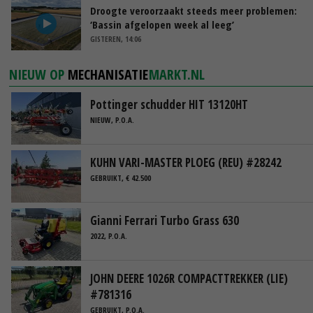
Droogte veroorzaakt steeds meer problemen:
‘Bassin afgelopen week al leeg’
GISTEREN, 14:06
NIEUW OP
MECHANISATIE
MARKT.NL
Pottinger schudder HIT 13120HT
NIEUW, P.O.A.
KUHN VARI-MASTER PLOEG (REU) #28242
GEBRUIKT, € 42.500
Gianni Ferrari Turbo Grass 630
2022, P.O.A.
JOHN DEERE 1026R COMPACTTREKKER (LIE)
#781316
GEBRUIKT, P.O.A.