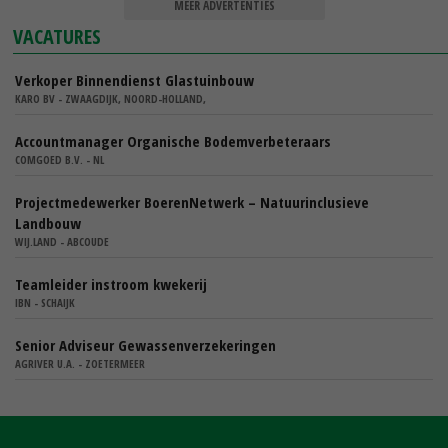
MEER ADVERTENTIES
VACATURES
Verkoper Binnendienst Glastuinbouw
KARO BV - ZWAAGDIJK, NOORD-HOLLAND,
Accountmanager Organische Bodemverbeteraars
COMGOED B.V. - NL
Projectmedewerker BoerenNetwerk – Natuurinclusieve
Landbouw
WIJ.LAND - ABCOUDE
Teamleider instroom kwekerij
IBN - SCHAIJK
Senior Adviseur Gewassenverzekeringen
AGRIVER U.A. - ZOETERMEER