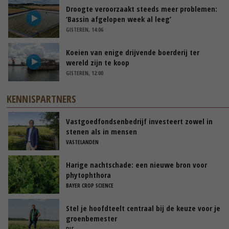
Droogte veroorzaakt steeds meer problemen:
‘Bassin afgelopen week al leeg’
GISTEREN, 14:06
Koeien van enige drijvende boerderij ter
wereld zijn te koop
GISTEREN, 12:00
KENNISPARTNERS
Vastgoedfondsenbedrijf investeert zowel in
stenen als in mensen
VASTELANDEN
Harige nachtschade: een nieuwe bron voor
phytophthora
BAYER CROP SCIENCE
Stel je hoofdteelt centraal bij de keuze voor je
groenbemester
DLF