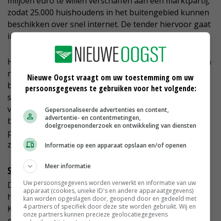
miljoen euro te willen verschaffen aan een marktpartij,
zodat 25.000 huishoudens in het buitengebied kunnen
beschikken over snel internet. De tender hiervoor gaat
in mei open.
Het bestuur van DFMopGlas vindt dat provincie Fryslân
niets te verwijten valt dat snel internet in het
Nieuwe Oogst vraagt om uw toestemming om uw
buitengebied moeilijk van de grond komt. De provincie
persoonsgegevens te gebruiken voor het volgende:
steekt haar nek ervoor uit, vindt het. 'De provincie is
van goede wil. Onder druk van KPN en Ziggo die niet
Gepersonaliseerde advertenties en content,
advertentie- en contentmetingen,
bereid zijn om glasvezel in dit gebied aan te leggen,
doelgroepenonderzoek en ontwikkeling van diensten
pleegde ze bijna politieke zelfmoord. Het is logisch dat
ze ieder risico wil uit sluiten', stelt Rombout.
Informatie op een apparaat opslaan en/of openen
Meer informatie
Schop in de grond
Uw persoonsgegevens worden verwerkt en informatie van uw
De stichting hoopt dan ook dat de provincie
apparaat (cookies, unieke ID's en andere apparaatgegevens)
halverwege dit jaar in zee gaat met marktpartij
kan worden opgeslagen door, geopend door en gedeeld met
4 partners of specifiek door deze site worden gebruikt. Wij en
Kabelnoord, waarna de schop snel de grond in kan
onze partners kunnen precieze geolocatiegegevens
gaan, als het aan het bestuur ligt.