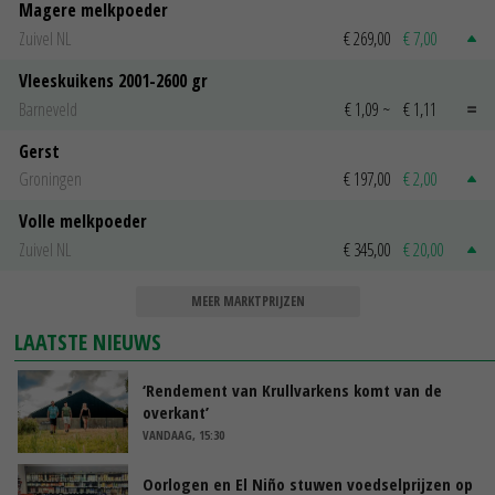
Magere melkpoeder
Zuivel NL
€ 269,00
€ 7,00
Vleeskuikens 2001-2600 gr
Barneveld
€ 1,09
~
€ 1,11
Gerst
Groningen
€ 197,00
€ 2,00
Volle melkpoeder
Zuivel NL
€ 345,00
€ 20,00
MEER MARKTPRIJZEN
LAATSTE NIEUWS
‘Rendement van Krullvarkens komt van de
overkant’
VANDAAG, 15:30
Oorlogen en El Niño stuwen voedselprijzen op