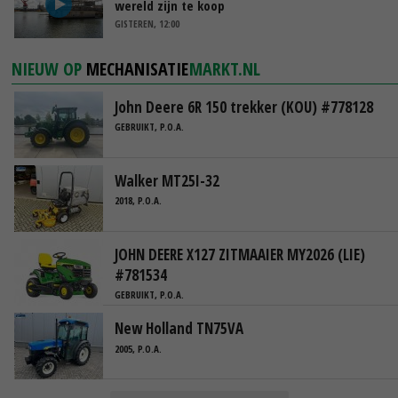
wereld zijn te koop
GISTEREN, 12:00
NIEUW OP
MECHANISATIE
MARKT.NL
John Deere 6R 150 trekker (KOU) #778128
GEBRUIKT, P.O.A.
Walker MT25I-32
2018, P.O.A.
JOHN DEERE X127 ZITMAAIER MY2026 (LIE)
#781534
GEBRUIKT, P.O.A.
New Holland TN75VA
2005, P.O.A.