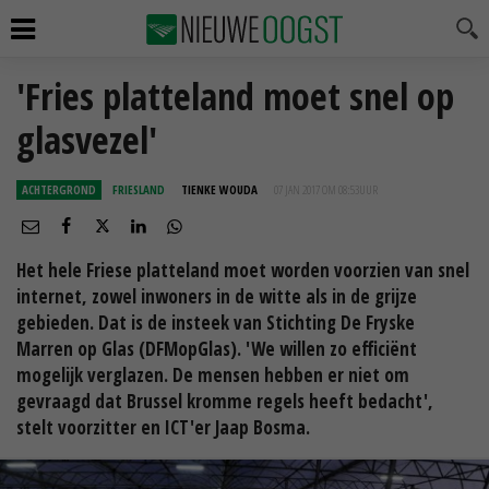
'Fries platteland moet snel op
glasvezel'
ACHTERGROND
FRIESLAND
TIENKE WOUDA
07 JAN 2017 OM 08:53
UUR
Het hele Friese platteland moet worden voorzien van snel
internet, zowel inwoners in de witte als in de grijze
gebieden. Dat is de insteek van Stichting De Fryske
Marren op Glas (DFMopGlas). 'We willen zo efficiënt
mogelijk verglazen. De mensen hebben er niet om
gevraagd dat Brussel kromme regels heeft bedacht',
stelt voorzitter en ICT'er Jaap Bosma.