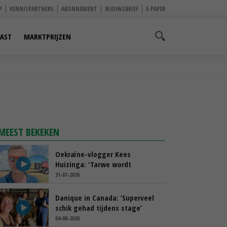
P
KENNISPARTNERS
ABONNEMENT
NIEUWSBRIEF
E-PAPER
AST
MARKTPRIJZEN
MEEST BEKEKEN
Oekraïne-vlogger Kees
Huizinga: ‘Tarwe wordt
geperst, koeien hebben stro
31-07-2026
nodig’
Danique in Canada: ‘Superveel
schik gehad tijdens stage’
04-08-2026