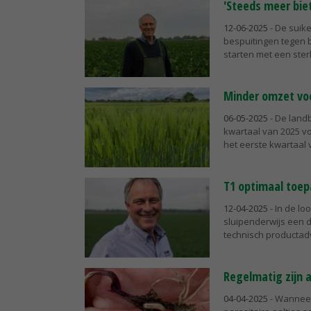
'Steeds meer biet
12-06-2025
- De suike
bespuitingen tegen 
starten met een ster
Minder omzet voo
06-05-2025
- De land
kwartaal van 2025 vo
het eerste kwartaal v
T1 optimaal toep
12-04-2025
- In de lo
sluipenderwijs een 
technisch productad
Regelmatig zijn a
04-04-2025
- Wanneer