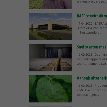
en verspreiding zo ve
BASF steekt 40 mi
17-04-2026
- BASF Agr
uitbreiding van zijn
in het tweede...
Snel starten met
10-09-2025
- Door vr
een aardappelteler h
teeltrendement. Dat bli
Aanpak alternaria
16-06-2025
- Proeven 
2.500 kilo opbrengst
bespuitingen...