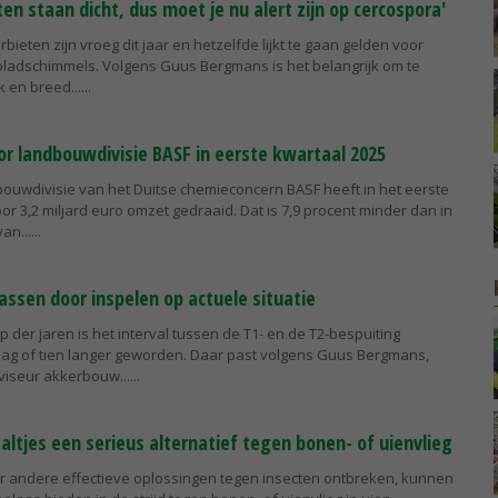
en staan dicht, dus moet je nu alert zijn op cercospora'
rbieten zijn vroeg dit jaar en hetzelfde lijkt te gaan gelden voor
bladschimmels. Volgens Guus Bergmans is het belangrijk om te
k en breed...
r landbouwdivisie BASF in eerste kwartaal 2025
bouwdivisie van het Duitse chemieconcern BASF heeft in het eerste
or 3,2 miljard euro omzet gedraaid. Dat is 7,9 procent minder dan in
an...
assen door inspelen op actuele situatie
op der jaren is het interval tussen de T1- en de T2-bespuiting
dag of tien langer geworden. Daar past volgens Guus Bergmans,
viseur akkerbouw...
altjes een serieus alternatief tegen bonen- of uienvlieg
 andere effectieve oplossingen tegen insecten ontbreken, kunnen