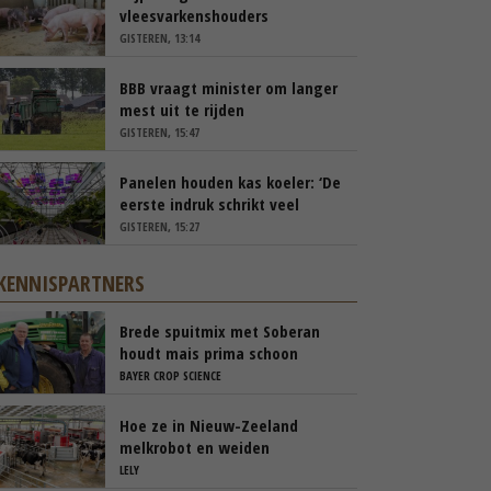
vleesvarkenshouders
GISTEREN, 13:14
BBB vraagt minister om langer
mest uit te rijden
GISTEREN, 15:47
Panelen houden kas koeler: ‘De
eerste indruk schrikt veel
tuinders af’
GISTEREN, 15:27
KENNISPARTNERS
Brede spuitmix met Soberan
houdt mais prima schoon
BAYER CROP SCIENCE
Hoe ze in Nieuw-Zeeland
melkrobot en weiden
samenbrengen
LELY