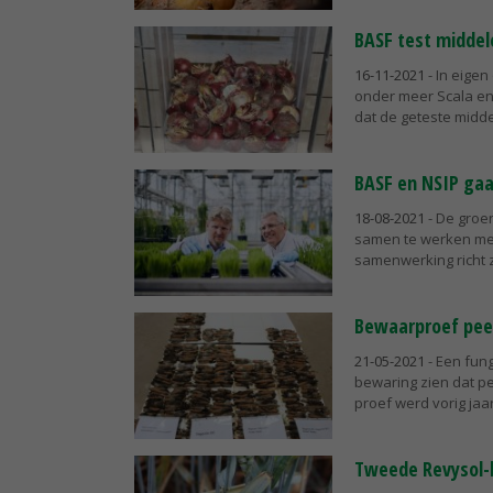
BASF test middel
16-11-2021
- In eige
onder meer Scala en 
dat de geteste midde
BASF en NSIP ga
18-08-2021
- De groe
samen te werken met
samenwerking richt zi
Bewaarproef peen
21-05-2021
- Een fun
bewaring zien dat p
proef werd vorig jaar
Tweede Revysol-