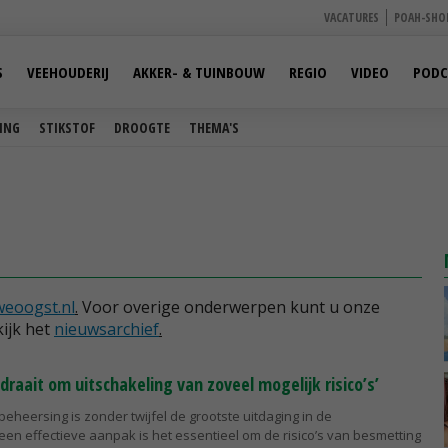
VACATURES
POAH-SHO
S
VEEHOUDERIJ
AKKER- & TUINBOUW
REGIO
VIDEO
PODC
ING
STIKSTOF
DROOGTE
THEMA'S
eoogst.nl
.
Voor overige onderwerpen kunt u onze
ijk het
nieuwsarchief
.
draait om uitschakeling van zoveel mogelijk risico’s’
beheersing is zonder twijfel de grootste uitdaging in de
een effectieve aanpak is het essentieel om de risico’s van besmetting