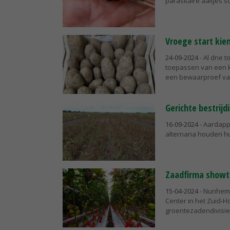
parasitaire aaltjes s
Vroege start ki
24-09-2024
- Al drie
toepassen van een ki
een bewaarproef van
Gerichte bestrij
16-09-2024
- Aardappe
alternaria houden h
Zaadfirma showt 
15-04-2024
- Nunhems
Center in het Zuid-
groentezadendivisie 