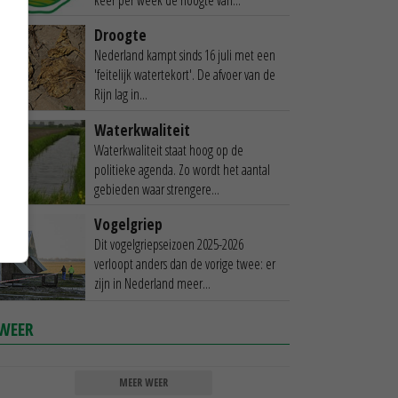
Droogte
Nederland kampt sinds 16 juli met een
'feitelijk watertekort'. De afvoer van de
Rijn lag in...
Waterkwaliteit
Waterkwaliteit staat hoog op de
politieke agenda. Zo wordt het aantal
gebieden waar strengere...
Vogelgriep
Dit vogelgriepseizoen 2025-2026
verloopt anders dan de vorige twee: er
zijn in Nederland meer...
WEER
MEER WEER