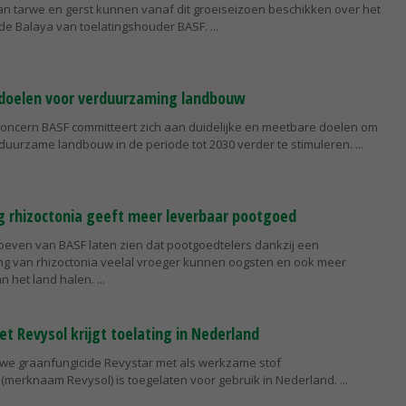
van tarwe en gerst kunnen vanaf dit groeiseizoen beschikken over het
de Balaya van toelatingshouder BASF.
 doelen voor verduurzaming landbouw
oncern BASF committeert zich aan duidelijke en meetbare doelen om
 duurzame landbouw in de periode tot 2030 verder te stimuleren.
ng rhizoctonia geeft meer leverbaar pootgoed
even van BASF laten zien dat pootgoedtelers dankzij een
ding van rhizoctonia veelal vroeger kunnen oogsten en ook meer
n het land halen.
t Revysol krijgt toelating in Nederland
uwe graanfungicide Revystar met als werkzame stof
 (merknaam Revysol) is toegelaten voor gebruik in Nederland.