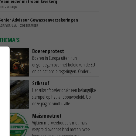
Teamleider instroom kwekerij
IBN - SCHAIJK
Senior Adviseur Gewassenverzekeringen
AGRIVER U.A. - ZOETERMEER
THEMA'S
Boerenprotest
Boeren in Europa uiten hun
ongenoegen over het beleid van de EU
en de nationale regeringen. Onder...
Stikstof
Het stikstofdossier drukt een belangrijke
stempel op het landbouwbeleid. Op
deze pagina vindt u alle...
Maismeetnet
Vijftien melkveehouders met mais
verspreid over het land meten twee
keer per week de hoogte van...