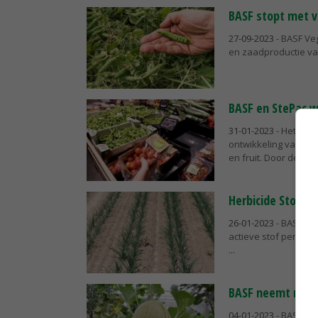
BASF stopt met v
27-09-2023
- BASF Veg
en zaadproductie va
BASF en StePac w
31-01-2023
- Het Dui
ontwikkeling van e
en fruit. Door de prod
Herbicide Stomp 
26-01-2023
- BASF me
actieve stof pendime
BASF neemt melo
04-01-2023
- BASF Ve