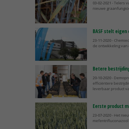
03-02-2021
- Telers 
nieuwe graanfungici
BASF stelt eigen
23-11-2020
- Chemiec
de ontwikkeling van
Betere bestrijdi
20-10-2020
- Demopro
efficiëntere bestrij
leverbaar product va
Eerste product me
23-07-2020
- Het nie
mefentrifluconazool