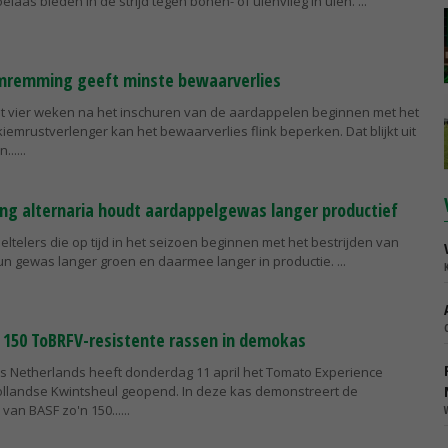
oelaas bieden in de strijd tegen bonen- of uienvlieg in uien.
emremming geeft minste bewaarverlies
 tot vier weken na het inschuren van de aardappelen beginnen met het
emrustverlenger kan het bewaarverlies flink beperken. Dat blijkt uit
...
ding alternaria houdt aardappelgewas langer productief
ltelers die op tijd in het seizoen beginnen met het bestrijden van
un gewas langer groen en daarmee langer in productie.
150 ToBRFV-resistente rassen in demokas
 Netherlands heeft donderdag 11 april het Tomato Experience
Hollandse Kwintsheul geopend. In deze kas demonstreert de
van BASF zo'n 150...