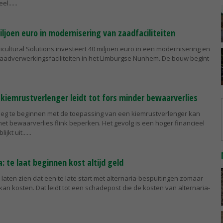
el...
ljoen euro in modernisering van zaadfaciliteiten
icultural Solutions investeert 40 miljoen euro in een modernisering en
 zaadverwerkingsfaciliteiten in het Limburgse Nunhem. De bouw begint
 kiemrustverlenger leidt tot fors minder bewaarverlies
oeg te beginnen met de toepassing van een kiemrustverlenger kan
et bewaarverlies flink beperken. Het gevolg is een hoger financieel
jkt uit...
: te laat beginnen kost altijd geld
laten zien dat een te late start met alternaria-bespuitingen zomaar
 kan kosten. Dat leidt tot een schadepost die de kosten van alternaria-