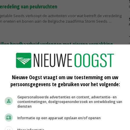
eredeling van peulvruchten
etable Seeds verkoopt de activiteiten voor wat betreft de veredeling
n erwten en bonen aan de Belgische zaadfirma Storm Seeds.
illen houdbaarheid verlengen met nieuwe verpakking
tse BASF en het Israëlische StePac gaan samenwerken bij de
en reeks nieuwe duurzame verpakkingen voor aardappelen, groenten
ucten te...
Nieuwe Oogst vraagt om uw toestemming om uw
komend seizoen beperkt leverbaar
persoonsgegevens te gebruiken voor het volgende:
ldt dat het problemen heeft met de levering van producten met de
thalin. Dat betreft onder meer de herbiciden Stomp 400 SC en Wing P.
Gepersonaliseerde advertenties en content, advertentie- en
contentmetingen, doelgroepenonderzoek en ontwikkeling van
diensten
Informatie op een apparaat opslaan en/of openen
enveredelaar ASL over
getable Seeds heeft per 1 januari officieel meloenveredelaar ASL