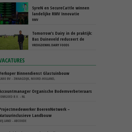
SyreN en SecureCattle winnen
landelijke RMV Innovatie
Awards
RMV
Tomorrow’s Dairy in de praktijk:
Bas Duineveld reduceert de
footprint van melk stap voor
VREUGDENHIL DAIRY FOODS
stap
VACATURES
Verkoper Binnendienst Glastuinbouw
KARO BV - ZWAAGDIJK, NOORD-HOLLAND,
Accountmanager Organische Bodemverbeteraars
COMGOED B.V. - NL
Projectmedewerker BoerenNetwerk –
Natuurinclusieve Landbouw
WIJ.LAND - ABCOUDE