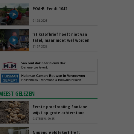
POAH!: Fendt 1042
01-08-2026
‘Stikstofbrief hoeft niet van
tafel, maar moet wel worden
aangepast’
31-07-2026
Van oud dak naar nieuw dak
Dat energie levert.
Huisman Gemert-Bouwen in Vertrouwen
Hallenbouw, Renovatie & Bouwmaterialen
MEEST GELEZEN
Eerste proefrooiing Fontane
wijst op grote achterstand
GISTEREN, 09:35
Nijpend geldtekort treft