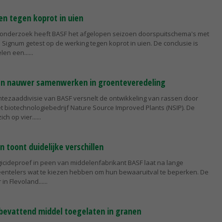
en tegen koprot in uien
n onderzoek heeft BASF het afgelopen seizoen doorspuitschema's met
Signum getest op de werking tegen koprot in uien. De conclusie is
len een...
an nauwer samenwerken in groenteveredeling
ntezaaddivisie van BASF versnelt de ontwikkeling van rassen door
 biotechnologiebedrijf Nature Source Improved Plants (NSIP). De
ch op vier...
 toont duidelijke verschillen
gicideproef in peen van middelenfabrikant BASF laat na lange
eentelers wat te kiezen hebben om hun bewaaruitval te beperken. De
 in Flevoland...
bevattend middel toegelaten in granen