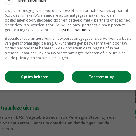
Meer informatie
sactie met het particuliere Franse bedrijf in de buurt van Avignon
le...
Uw persoonsgegevens worden verwerkt en informatie van uw apparaat
(cookies, unieke ID's en andere apparaatgegevens) kan worden
opgeslagen door, geopend door en gedeeld met 4 partners of specifiek
door deze site worden gebruikt. Wij en onze partners kunnen precieze
ASF ziet financiële cijfers stijgen
geolocatiegegevens gebruiken.
Lijst met partners.
ouwdivisie van het Duitse BASF heeft in de eerste helft van dit jaar
Bepaalde leveranciers kunnen uw persoonsgegevens verwerken op basis
van gerechtvaardigd belang. U kunt hiertegen bezwaar maken door uw
 5,86 miljard euro. Dat is een stijging van 22 procent ten opzichte
opties hieronder te beheren. Zoek onderaan deze pagina of in het
sitemenu naar een link om uw toestemming te beheren of in te trekken
via de privacy- en cookie-instellingen.
endt bekendste merken bij Duitse boeren
Opties beheren
Toestemming
en met de grootste bekendheid, voordeel, voorkeur en imago in de
ctor zijn BASF, Bayer Crop Science en Fendt.
 traanloze uienras
aars van BASF Vegetable Seeds in de Verenigde Staten zijn erin
ions het eerste uienras te ontwikkelen dat de ogen van de
 tranen.