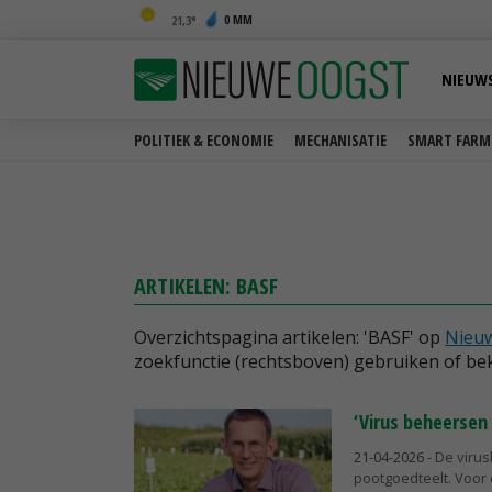
0 MM
21,3
NIEUW
POLITIEK & ECONOMIE
MECHANISATIE
SMART FARM
ARTIKELEN: BASF
Overzichtspagina artikelen: 'BASF' op
Nieuw
zoekfunctie (rechtsboven) gebruiken of bek
‘Virus beheersen 
21-04-2026
- De virus
pootgoedteelt. Voor 