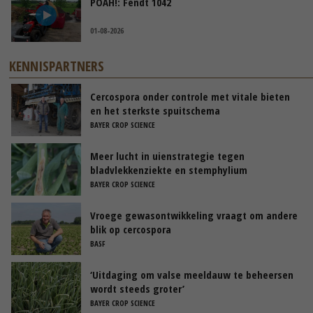
POAH!: Fendt 1042
01-08-2026
KENNISPARTNERS
Cercospora onder controle met vitale bieten
en het sterkste spuitschema
BAYER CROP SCIENCE
Meer lucht in uienstrategie tegen
bladvlekkenziekte en stemphylium
BAYER CROP SCIENCE
Vroege gewasontwikkeling vraagt om andere
blik op cercospora
BASF
‘Uitdaging om valse meeldauw te beheersen
wordt steeds groter’
BAYER CROP SCIENCE