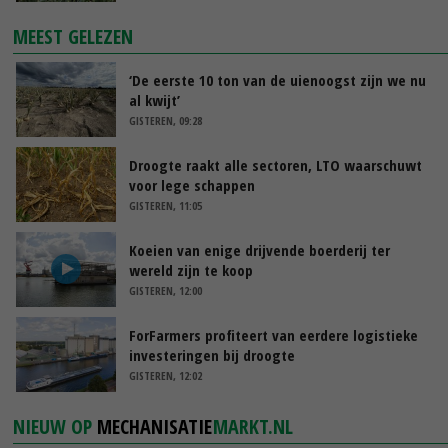
MEEST GELEZEN
‘De eerste 10 ton van de uienoogst zijn we nu
al kwijt’
GISTEREN, 09:28
Droogte raakt alle sectoren, LTO waarschuwt
voor lege schappen
GISTEREN, 11:05
Koeien van enige drijvende boerderij ter
wereld zijn te koop
GISTEREN, 12:00
ForFarmers profiteert van eerdere logistieke
investeringen bij droogte
GISTEREN, 12:02
NIEUW OP
MECHANISATIE
MARKT.NL