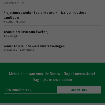
COMGOED B.V. - NL
Projectmedewerker BoerenNetwerk – Natuurinclusieve
Landbouw
WIJ.LAND - ABCOUDE
Teamleider instroom kwekerij
IBN - SCHAIJK
Senior Adviseur Gewassenverzekeringen
AGRIVER U.A. - ZOETERMEER
Meld u hier aan voor de Nieuwe Oogst nieuwsbrief!
Dagelijks in uw mailbox
AANMELDEN