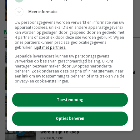
Nettowinst Royal A-ware onder druk ondanks
hogere omzet
Meer informatie
VANDAAG, 14:35
Uw persoonsgegevens worden verwerkt en informatie van uw
apparaat (cookies, unieke ID's en andere apparaatgegevens)
NIEUWSTE VIDEO'S
kan worden opgeslagen door, geopend door en gedeeld met
4 partners of specifiek door deze site worden gebruikt. Wij en
onze partners kunnen precieze geolocatiegegevens
Oekraïne-vlogger Kees Huizinga: ‘Bezoek van
gebruiken.
Lijst met partners.
de ambassade mag zelf groente plukken’
Bepaalde leveranciers kunnen uw persoonsgegevens
VANDAAG, 12:00
verwerken op basis van gerechtvaardigd belang. U kunt
hiertegen bezwaar maken door uw opties hieronder te
beheren. Zoek onderaan deze pagina of in het sitemenu naar
Limburgse mais van Frijns doet het verrassend
een link om uw toestemming te beheren of in te trekken via de
goed
privacy- en cookie-instellingen.
VANDAAG, 10:00
Droogte veroorzaakt steeds meer problemen:
Toestemming
‘Bassin afgelopen week al leeg’
GISTEREN, 14:06
Opties beheren
Koeien van enige drijvende boerderij ter
wereld zijn te koop
GISTEREN, 12:00