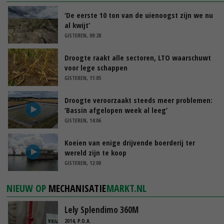
‘De eerste 10 ton van de uienoogst zijn we nu
al kwijt’
GISTEREN, 09:28
Droogte raakt alle sectoren, LTO waarschuwt
voor lege schappen
GISTEREN, 11:05
Droogte veroorzaakt steeds meer problemen:
‘Bassin afgelopen week al leeg’
GISTEREN, 14:06
Koeien van enige drijvende boerderij ter
wereld zijn te koop
GISTEREN, 12:00
NIEUW OP
MECHANISATIE
MARKT.NL
Lely Splendimo 360M
2014, P.O.A.