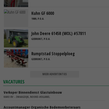
Kuhn GF 6000
1989, P.O.A.
John Deere 6145R (WOL) #57811
GEBRUIKT, P.O.A.
Rumptstad Stoppelploeg
GEBRUIKT, P.O.A.
MEER ADVERTENTIES
VACATURES
Verkoper Binnendienst Glastuinbouw
KARO BV - ZWAAGDIJK, NOORD-HOLLAND,
Accountmanager Organische Bodemverbeteraars