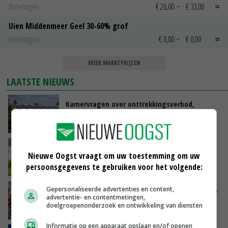
Noteringen
€ 26,00
~
€ 33,00
Uien Middenmeer Geel 30-60% grof
Noteringen
€ 0,00
~
€ 0,00
MEER MARKTPRIJZEN
LAATSTE NIEUWS
Kamervragen over onttrekkingsverbod,
minister spreekt van ‘ondernemersrisico’
VANDAAG, 16:27
‘Rendement van Krullvarkens komt van de
Nieuwe Oogst vraagt om uw toestemming om uw
overkant’
persoonsgegevens te gebruiken voor het volgende:
VANDAAG, 15:30
Gepersonaliseerde advertenties en content,
Oorlogen en El Niño stuwen voedselprijzen op
advertentie- en contentmetingen,
doelgroepenonderzoek en ontwikkeling van diensten
VANDAAG, 15:04
Informatie op een apparaat opslaan en/of openen