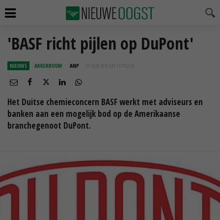
'BASF richt pijlen op DuPont'
NIEUWS
AKKERBOUW
ANP
07 MAA 2016 OM 14:19
UUR
Het Duitse chemieconcern BASF werkt met adviseurs en
banken aan een mogelijk bod op de Amerikaanse
branchegenoot DuPont.