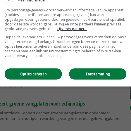
Meer informatie
lt. Daarom heeft het glastuinbouwbedrijf besloten alle duurzame
rengen in...
Uw persoonsgegevens worden verwerkt en informatie van uw apparaat
(cookies, unieke ID's en andere apparaatgegevens) kan worden
opgeslagen door, geopend door en gedeeld met 4 partners of specifiek
door deze site worden gebruikt. Wij en onze partners kunnen precieze
 de indruk bij bezoek aan Nederlandse tuinbouw
geolocatiegegevens gebruiken.
Lijst met partners.
r Henk Staghouwer van Landbouw, Natuur en Voedselkwaliteit (LNV)
Bepaalde leveranciers kunnen uw persoonsgegevens verwerken op basis
van gerechtvaardigd belang. U kunt hiertegen bezwaar maken door uw
e bedrijven bezocht die actief zijn in de Nederlandse tuinbouw. Hij
opties hieronder te beheren. Zoek onderaan deze pagina of in het
j het...
sitemenu naar een link om uw toestemming te beheren of in te trekken
via de privacy- en cookie-instellingen.
engt vanille op de markt
Opties beheren
Toestemming
uit een Nederlandse kas? Het is Koppert Cress gelukt om het gewas
deeënkwekerij in het Westland te kweken. Onderzoeker Filip van
 University...
eert groene vangplaten voor echinotrips
val ontdekte Koppert dat met groene vangplaten in onder meer
veel meer echinotripsen worden gevangen dan met gele vangplaten.