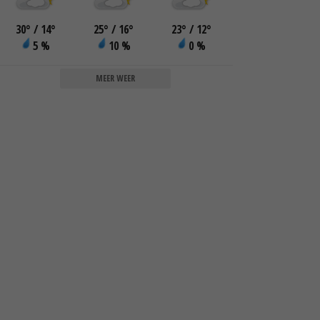
30
°
/ 14
°
25
°
/ 16
°
23
°
/ 12
°
5 %
10 %
0 %
MEER WEER