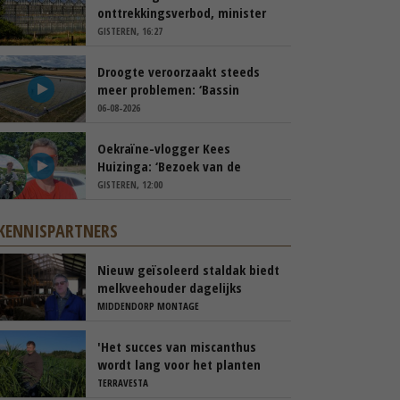
onttrekkingsverbod, minister
spreekt van ‘ondernemersrisico’
GISTEREN, 16:27
Droogte veroorzaakt steeds
meer problemen: ‘Bassin
afgelopen week al leeg’
06-08-2026
Oekraïne-vlogger Kees
Huizinga: ‘Bezoek van de
ambassade mag zelf groente
GISTEREN, 12:00
plukken’
KENNISPARTNERS
Nieuw geïsoleerd staldak biedt
melkveehouder dagelijks
voordelen
MIDDENDORP MONTAGE
'Het succes van miscanthus
wordt lang voor het planten
beslist'
TERRAVESTA