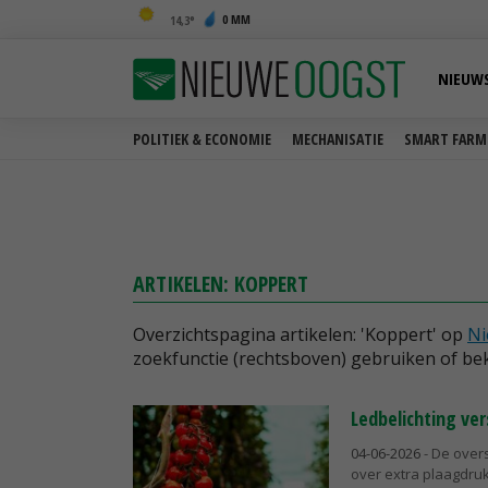
0 MM
14,3
NIEUW
POLITIEK & ECONOMIE
MECHANISATIE
SMART FARM
ARTIKELEN: KOPPERT
Overzichtspagina artikelen: 'Koppert' op
Ni
zoekfunctie (rechtsboven) gebruiken of bek
Ledbelichting ver
04-06-2026
- De overs
over extra plaagdruk