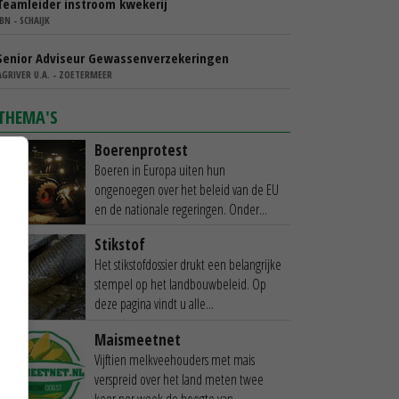
Teamleider instroom kwekerij
IBN - SCHAIJK
Senior Adviseur Gewassenverzekeringen
AGRIVER U.A. - ZOETERMEER
THEMA'S
Boerenprotest
Boeren in Europa uiten hun
ongenoegen over het beleid van de EU
en de nationale regeringen. Onder...
Stikstof
Het stikstofdossier drukt een belangrijke
stempel op het landbouwbeleid. Op
deze pagina vindt u alle...
Maismeetnet
Vijftien melkveehouders met mais
verspreid over het land meten twee
keer per week de hoogte van...