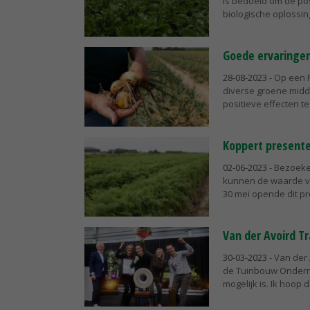
is bedoeld om de pos
biologische oplossing
Goede ervaringen
28-08-2023
- Op een F
diverse groene midde
positieve effecten te.
Koppert present
02-06-2023
- Bezoeke
kunnen de waarde va
30 mei opende dit pr
Van der Avoird T
30-03-2023
- Van der
de Tuinbouw Onderneme
mogelijk is. Ik hoop da