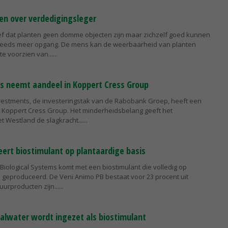
en over verdedigingsleger
ef dat planten geen domme objecten zijn maar zichzelf goed kunnen
teeds meer opgang. De mens kan de weerbaarheid van planten
e voorzien van...
s neemt aandeel in Koppert Cress Group
vestments, de investeringstak van de Rabobank Groep, heeft een
Koppert Cress Group. Het minderheidsbelang geeft het
et Westland de slagkracht...
eert biostimulant op plantaardige basis
Biological Systems komt met een biostimulant die volledig op
s geproduceerd. De Veni Animo PB bestaat voor 23 procent uit
urproducten zijn...
valwater wordt ingezet als biostimulant