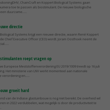
askoningDHV, ChainCraft en Koppert Biological Systems gaan
era toe te passen als biostimulant. De nieuwe biologische
 een duurzame...
euwe directie
Biological Systems krijgt een nieuwe directie, waarin René Koppert
 de Chief Executive Officer (CEO) wordt. Joram Oosthoek neemt de
al...
ostimulanten roept vragen op
we Europese Meststoffenverordening EU 2019/1009 treedt op 16 juli
king. Het ministerie van LNV werkt momenteel aan nationale
 verordening en...
bouw groeit hard
ond van de Indiase glastuinbouw is nog niet bereikt. De overheid wil
en in 2022 verdubbelen, wat mogelijk is door de productiviteit te