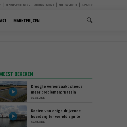
P
KENNISPARTNERS
ABONNEMENT
NIEUWSBRIEF
E-PAPER
AST
MARKTPRIJZEN
MEEST BEKEKEN
Droogte veroorzaakt steeds
meer problemen: ‘Bassin
afgelopen week al leeg’
06-08-2026
Koeien van enige drijvende
boerderij ter wereld zijn te
koop
06-08-2026