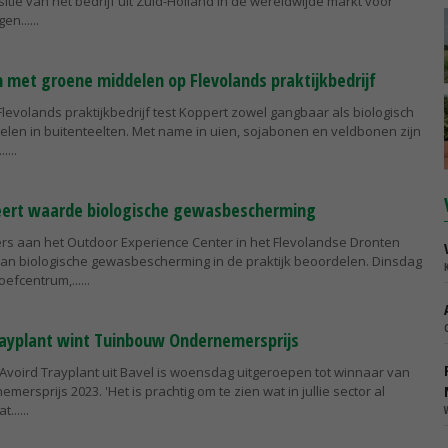
itie van het bedrijf uit Zuid-Holland in de wereldwijde markt voor
en...
 met groene middelen op Flevolands praktijkbedrijf
levolands praktijkbedrijf test Koppert zowel gangbaar als biologisch
len in buitenteelten. Met name in uien, sojabonen en veldbonen zijn
..
eert waarde biologische gewasbescherming
rs aan het Outdoor Experience Center in het Flevolandse Dronten
n biologische gewasbescherming in de praktijk beoordelen. Dinsdag
oefcentrum,...
rayplant wint Tuinbouw Ondernemersprijs
 Avoird Trayplant uit Bavel is woensdag uitgeroepen tot winnaar van
rsprijs 2023. 'Het is prachtig om te zien wat in jullie sector al
t...