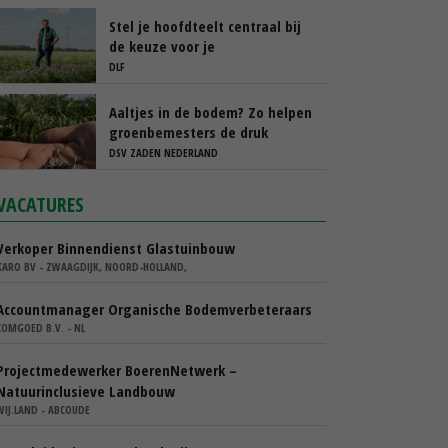
Stel je hoofdteelt centraal bij
de keuze voor je
groenbemester
DLF
Aaltjes in de bodem? Zo helpen
groenbemesters de druk
natuurlijk verlagen
DSV ZADEN NEDERLAND
VACATURES
Verkoper Binnendienst Glastuinbouw
KARO BV - ZWAAGDIJK, NOORD-HOLLAND,
Accountmanager Organische Bodemverbeteraars
COMGOED B.V. - NL
Projectmedewerker BoerenNetwerk –
Natuurinclusieve Landbouw
WIJ.LAND - ABCOUDE