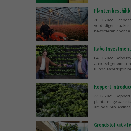
Planten beschikk
20-01-2022
- Het bes
verdedigen maakt s
bevorderen door ze t
Rabo Investment
04-01-2022
- Rabo In
aandeel genomen in 
tuinbouwbedrijf in h
Koppert introduc
22-12-2021
- Koppert 
plantaardige basis i
aminozuren. Aminozu
Grondstof uit af