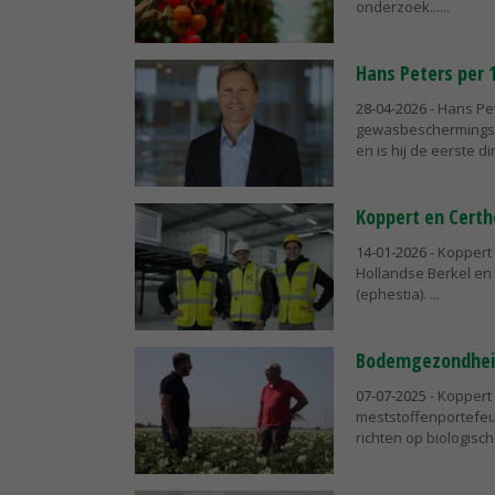
onderzoek...
Hans Peters per 
28-04-2026
- Hans Pe
gewasbeschermingsbe
en is hij de eerste dir
Koppert en Cert
14-01-2026
- Koppert 
Hollandse Berkel en 
(ephestia).
Bodemgezondheid 
07-07-2025
- Koppert 
meststoffenportefeui
richten op biologisc