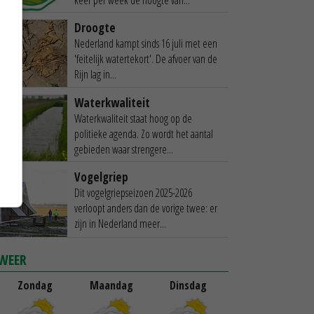
Droogte
Nederland kampt sinds 16 juli met een
'feitelijk watertekort'. De afvoer van de
Rijn lag in...
Waterkwaliteit
Waterkwaliteit staat hoog op de
politieke agenda. Zo wordt het aantal
gebieden waar strengere...
Vogelgriep
Dit vogelgriepseizoen 2025-2026
verloopt anders dan de vorige twee: er
zijn in Nederland meer...
WEER
Zondag
Maandag
Dinsdag