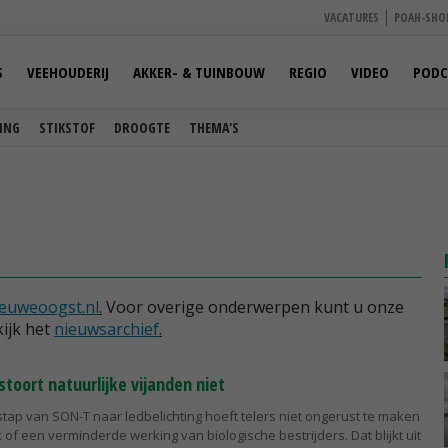
VACATURES
POAH-SHO
S
VEEHOUDERIJ
AKKER- & TUINBOUW
REGIO
VIDEO
PODC
ING
STIKSTOF
DROOGTE
THEMA'S
euweoogst.nl
.
Voor overige onderwerpen kunt u onze
ijk het
nieuwsarchief
.
stoort natuurlijke vijanden niet
tap van SON-T naar ledbelichting hoeft telers niet ongerust te maken
 of een verminderde werking van biologische bestrijders. Dat blijkt uit