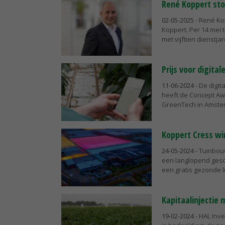
René Koppert sto
02-05-2025
- René Ko
Koppert. Per 14 mei 
met vijftien dienstjar
Prijs voor digita
11-06-2024
- De digi
heeft de Concept Aw
GreenTech in Amste
Koppert Cress wi
24-05-2024
- Tuinbouw
een langlopend gesc
een gratis gezonde l
Kapitaalinjectie 
19-02-2024
- HAL Inve