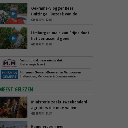
Oekraïne-vlogger Kees
Huizinga: ‘Bezoek van de
ambassade mag zelf groente
GISTEREN, 12:00
plukken’
Limburgse mais van Frijns doet
het verrassend goed
GISTEREN, 10:00
Van oud dak naar nieuw dak
Dat energie levert.
Huisman Gemert-Bouwen in Vertrouwen
Hallenbouw, Renovatie & Bouwmaterialen
MEEST GELEZEN
Ministerie zoekt tweehonderd
agrariërs die mee willen
denken
GISTEREN, 11:34
Kamervragen over