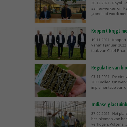
20-12-2021
- Royal H
samenwerken om Kaum
grondstof wordt met
Koppert krijgt ni
19-11-2021
- Koppert 
vanaf 1 januari 2022
taak van Chief Financi
Regulatie van bi
03-11-2021
- De nieu
2022 volledig in wer
implementatie van de
Indiase glastuin
27-09-2021
- Het plaf
het inkomen van boer
verhogen. Volgens...