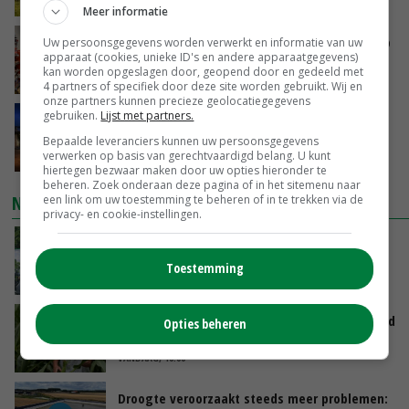
VANDAAG, 15:30
Meer informatie
Oorlogen en El Niño stuwen voedselprijzen op
Uw persoonsgegevens worden verwerkt en informatie van uw
apparaat (cookies, unieke ID's en andere apparaatgegevens)
kan worden opgeslagen door, geopend door en gedeeld met
VANDAAG, 15:04
4 partners of specifiek door deze site worden gebruikt. Wij en
onze partners kunnen precieze geolocatiegegevens
gebruiken.
Lijst met partners.
Nettowinst Royal A-ware onder druk ondanks
hogere omzet
Bepaalde leveranciers kunnen uw persoonsgegevens
verwerken op basis van gerechtvaardigd belang. U kunt
VANDAAG, 14:35
hiertegen bezwaar maken door uw opties hieronder te
beheren. Zoek onderaan deze pagina of in het sitemenu naar
NIEUWSTE VIDEO'S
een link om uw toestemming te beheren of in te trekken via de
privacy- en cookie-instellingen.
Oekraïne-vlogger Kees Huizinga: ‘Bezoek van
de ambassade mag zelf groente plukken’
Toestemming
VANDAAG, 12:00
Limburgse mais van Frijns doet het verrassend
Opties beheren
goed
VANDAAG, 10:00
Droogte veroorzaakt steeds meer problemen: