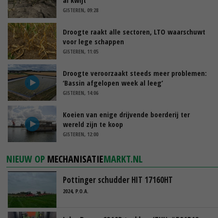
al kwijt’
GISTEREN, 09:28
Droogte raakt alle sectoren, LTO waarschuwt
voor lege schappen
GISTEREN, 11:05
Droogte veroorzaakt steeds meer problemen:
‘Bassin afgelopen week al leeg’
GISTEREN, 14:06
Koeien van enige drijvende boerderij ter
wereld zijn te koop
GISTEREN, 12:00
NIEUW OP
MECHANISATIE
MARKT.NL
Pottinger schudder HIT 17160HT
2024, P.O.A.