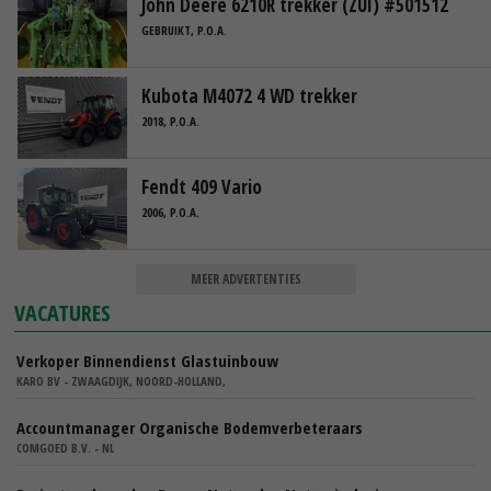
John Deere 6210R trekker (ZUI) #501512
GEBRUIKT, P.O.A.
Kubota M4072 4 WD trekker
2018, P.O.A.
Fendt 409 Vario
2006, P.O.A.
MEER ADVERTENTIES
VACATURES
Verkoper Binnendienst Glastuinbouw
KARO BV - ZWAAGDIJK, NOORD-HOLLAND,
Accountmanager Organische Bodemverbeteraars
COMGOED B.V. - NL