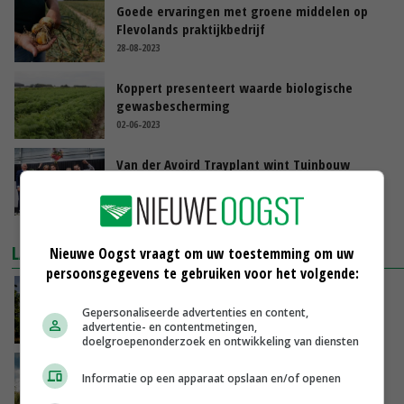
Goede ervaringen met groene middelen op
Flevolands praktijkbedrijf
28-08-2023
Koppert presenteert waarde biologische
gewasbescherming
02-06-2023
Van der Avoird Trayplant wint Tuinbouw
Ondernemersprijs
30-03-2023
LAATSTE NIEUWS
Nieuwe Oogst vraagt om uw toestemming om uw
persoonsgegevens te gebruiken voor het volgende:
Kamervragen over onttrekkingsverbod,
minister spreekt van ‘ondernemersrisico’
Gepersonaliseerde advertenties en content,
advertentie- en contentmetingen,
VANDAAG, 16:27
doelgroepenonderzoek en ontwikkeling van diensten
‘Rendement van Krullvarkens komt van de
Informatie op een apparaat opslaan en/of openen
overkant’