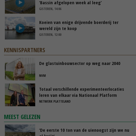
‘Bassin afgelopen week al leeg’
GISTEREN, 14:06
Koeien van enige drijvende boerderij ter
wereld zijn te koop
GISTEREN, 12:00
KENNISPARTNERS
De glastuinbouwsector op weg naar 2040
NVM
Totaal verschillende experimenteerlocaties
leren van elkaar via Nationaal Platform
NETWERK PLATTELAND
MEEST GELEZEN
‘De eerste 10 ton van de uienoogst zijn we nu