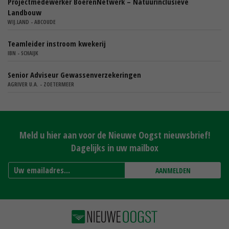
Projectmedewerker BoerenNetwerk – Natuurinclusieve
Landbouw
WIJ.LAND - ABCOUDE
Teamleider instroom kwekerij
IBN - SCHAIJK
Senior Adviseur Gewassenverzekeringen
AGRIVER U.A. - ZOETERMEER
Meld u hier aan voor de Nieuwe Oogst nieuwsbrief!
Dagelijks in uw mailbox
AANMELDEN