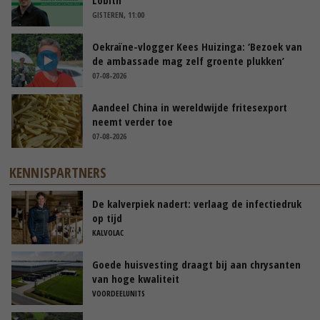
Lobith’
GISTEREN, 11:00
Oekraïne-vlogger Kees Huizinga: ‘Bezoek van
de ambassade mag zelf groente plukken’
07-08-2026
Aandeel China in wereldwijde fritesexport
neemt verder toe
07-08-2026
KENNISPARTNERS
De kalverpiek nadert: verlaag de infectiedruk
op tijd
KALVOLAC
Goede huisvesting draagt bij aan chrysanten
van hoge kwaliteit
VOORDEELUNITS