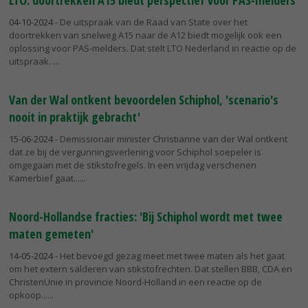
LTO: doortrekken A15 biedt perspectief voor PAS-melders
04-10-2024
- De uitspraak van de Raad van State over het
doortrekken van snelweg A15 naar de A12 biedt mogelijk ook een
oplossing voor PAS-melders. Dat stelt LTO Nederland in reactie op de
uitspraak.
Van der Wal ontkent bevoordelen Schiphol, 'scenario's
nooit in praktijk gebracht'
15-06-2024
- Demissionair minister Christianne van der Wal ontkent
dat ze bij de vergunningsverlening voor Schiphol soepeler is
omgegaan met de stikstofregels. In een vrijdag verschenen
Kamerbief gaat...
Noord-Hollandse fracties: 'Bij Schiphol wordt met twee
maten gemeten'
14-05-2024
- Het bevoegd gezag meet met twee maten als het gaat
om het extern salderen van stikstofrechten. Dat stellen BBB, CDA en
ChristenUnie in provincie Noord-Holland in een reactie op de
opkoop...