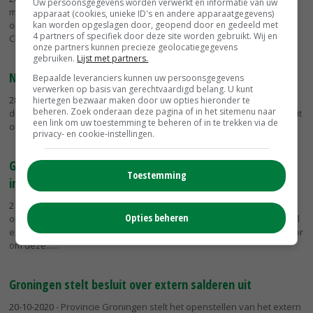
Uw persoonsgegevens worden verwerkt en informatie van uw
melders nadat het provinciebestuur het extern salderen heeft
apparaat (cookies, unieke ID's en andere apparaatgegevens)
kan worden opgeslagen door, geopend door en gedeeld met
opengesteld. Dit zegde gedeputeerde Henk Staghouwer van de
4 partners of specifiek door deze site worden gebruikt. Wij en
ChristenUnie toe in...
onze partners kunnen precieze geolocatiegegevens
gebruiken.
Lijst met partners.
NMV stapt uit Landbouw Collectief Groningen
Bepaalde leveranciers kunnen uw persoonsgegevens
verwerken op basis van gerechtvaardigd belang. U kunt
28-10-2020
- De Nederlandse Melkveehouders Vakbond (NMV) is
hiertegen bezwaar maken door uw opties hieronder te
beheren. Zoek onderaan deze pagina of in het sitemenu naar
dinsdag 27 oktober uit het Landbouw Collectief Groningen gestapt uit
een link om uw toestemming te beheren of in te trekken via de
onvrede over de stikstofaanpak van de provincie Groningen.
privacy- en cookie-instellingen.
Groningen wil landelijke aanpak extern salderen voor
Toestemming
industrie
21-10-2020
- Het provinciebestuur in Groningen wil voor het
Opties beheren
ontwikkelen van de industrie in de Eemshaven en Delfzijl een aantal
emissiebronnen in heel Nederland opkopen. Het bestuur pleit ervoor
om deze...
Groningen stelt besluit over extern salderen uit
20-10-2020
- Provincie Groningen stelt het openstellen van het extern