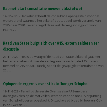
Kabinet start consultatie nieuwe stikstofwet
14-02-2023
- Het kabinet heeft de consultatie opengesteld voor het
wetsvoorstel waarmee het stikstofreductiedoel wordt versneld van
2035 naar 2030. Tevens regelt deze wet de vergunningplicht voor
intern...
Raad van State buigt zich over A15, extern salderen ter
discussie
23-11-2022
- Het is de vraag of de Raad van State akkoord gaat met
het reparatiebesluit over de aanleg van de verlengde A15 tussen
Bemmel en Zevenaar. Daarbij speelt de gewijzigde rekenafstand van
25...
Oplopende ergernis over stikstofhonger Schiphol
19-11-2022
- Terwijl bij de eerste Overijsselse PAS-melders
dwangbevelen op de mat vallen, worden voor de natuurvergunning
van Schiphol boeren opgekocht. Dit zet kwaad bloed bij boeren. Ook
in de Tweede...