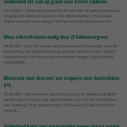
Gelderland zet sein op groen voor extern salderen
11-11-2021
- Gelderland maakt het als een van de laatste provincies
mogelijk om extern te salderen met stikstofrechten. Provinciale
Staten stemden woensdag in met het voorstel daartoe van het...
Meer stikstofruimte nodig door 25 kilometergrens
18-09-2021
- Door de nieuwe afstandseis van 25 kilometer voor de
berekening van stikstofneerslag, moet de overheid meer stikstof
compenseren voor de aanleg van nieuwe wegen. Daarbij wordt
nadrukkelijk...
Ministerie sluit deal met zes stoppers voor doortrekken
A15
15-09-2021
- Het ministerie van Infrastructuur en Waterstaat (I&W)
neemt van zes boeren de stikstofruimte over om het doortrekken
van snelweg A15 te compenseren. De Raad van State moet deze
aanpak...
Gelderland komt met maatregelen tegen risico's extern