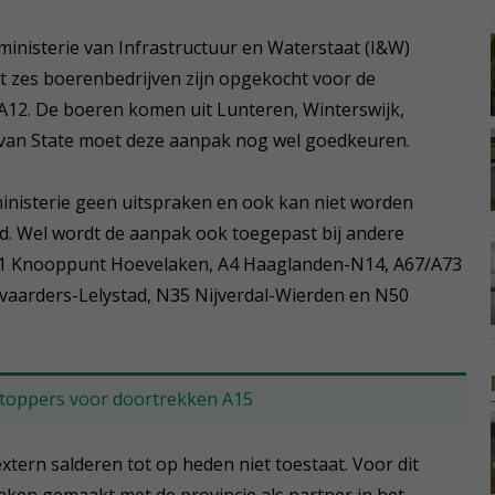
ministerie van Infrastructuur en Waterstaat (I&W)
 zes boerenbedrijven zijn opgekocht voor de
 A12. De boeren komen uit Lunteren, Winterswijk,
 van State moet deze aanpak nog wel goedkeuren.
inisterie geen uitspraken en ook kan niet worden
d. Wel wordt de aanpak ook toegepast bij andere
8/A1 Knooppunt Hoevelaken, A4 Haaglanden-N14, A67/A73
aarders-Lelystad, N35 Nijverdal-Wierden en N50
 stoppers voor doortrekken A15
extern salderen tot op heden niet toestaat. Voor dit
aken gemaakt met de provincie als partner in het