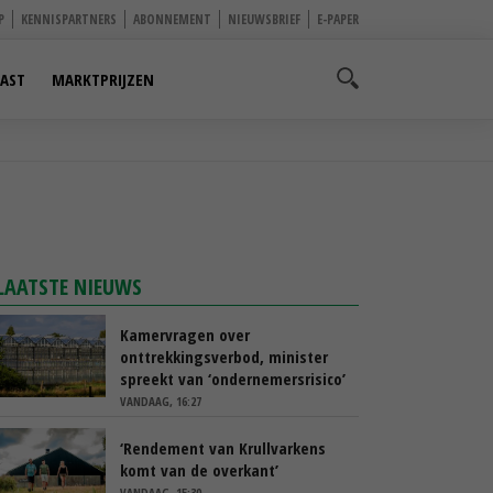
P
KENNISPARTNERS
ABONNEMENT
NIEUWSBRIEF
E-PAPER
AST
MARKTPRIJZEN
LAATSTE NIEUWS
Kamervragen over
onttrekkingsverbod, minister
spreekt van ‘ondernemersrisico’
VANDAAG, 16:27
‘Rendement van Krullvarkens
komt van de overkant’
VANDAAG, 15:30