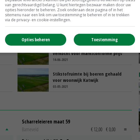
van gerechtvaardigd belang. U kunt hiertegen bezwaar maken door uw
opties hieronder te beheren. Zoek onderaan deze pagina of in het
sitemenu naar een link om uw toestemming te beheren of in te trekken
Gelderland komt met maatregelen
via de privacy- en cookie-instellingen.
tegen risico's extern salderen
09-09-2021
Opties beheren
Toestemming
Schouten: 'Grond Valkenburg
verkocht voor marktconforme prijs'
14-06-2021
Stikstofruimte bij boeren gehaald
voor woonwijk Katwijk
03-05-2021
Scharreleieren maat 59
Barneveld
€ 12,00
€ 0,00