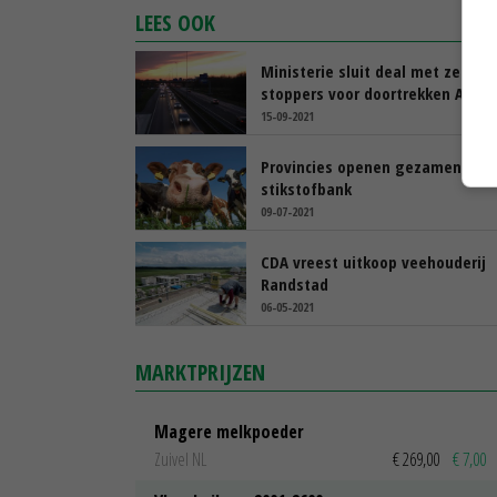
LEES OOK
Ministerie sluit deal met zes
stoppers voor doortrekken A15
15-09-2021
Provincies openen gezamenlijke
stikstofbank
09-07-2021
CDA vreest uitkoop veehouderij
Randstad
06-05-2021
MARKTPRIJZEN
Magere melkpoeder
Zuivel NL
€ 269,00
€ 7,00