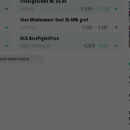
Fritesgeschikt NL Du Be
PotatoNL
€ 15,00
~
€ 23,00
Uien Middenmeer Geel 30-60% grof
Noteringen
€ 0,00
~
€ 0,00
DCA BestPigletPrice
Biggen weekprijzen
€ 26,50
€ 0,50
MEER MARKTPRIJZEN