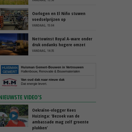
Oorlogen en El Niño stuwen
voedselprijzen op
VANDAAG, 15:04
Nettowinst Royal A-ware onder
druk ondanks hogere omzet
VANDAAG, 14:35
Huisman Gemert-Bouwen in Vertrouwen
Hallenbouw, Renovatie & Bouwmaterialen
Van oud dak naar nieuw dak
Dat energie levert.
NIEUWSTE VIDEO'S
Oekraïne-vlogger Kees
Huizinga: ‘Bezoek van de
ambassade mag zelf groente
plukken’