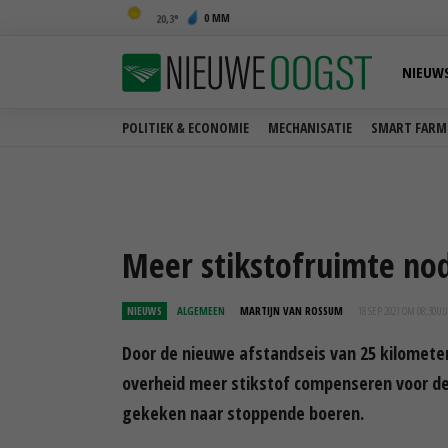
0 MM
20,3
NIEUW
POLITIEK & ECONOMIE
MECHANISATIE
SMART FARM
Meer stikstofruimte no
NIEUWS
ALGEMEEN
MARTIJN VAN ROSSUM
18 SEP 2021 OM 08:30
UU
Door de nieuwe afstandseis van 25 kilomete
overheid meer stikstof compenseren voor de
gekeken naar stoppende boeren.