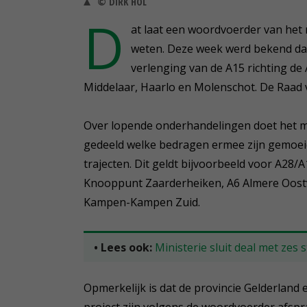
© DIRK HOL
D
at laat een woordvoerder van het 
weten. Deze week werd bekend dat
verlenging van de A15 richting de
Middelaar, Haarlo en Molenschot. De Raad
Over lopende onderhandelingen doet het m
gedeeld welke bedragen ermee zijn gemoei
trajecten. Dit geldt bijvoorbeeld voor A2
Knooppunt Zaarderheiken, A6 Almere Oostv
Kampen-Kampen Zuid.
• Lees ook:
Ministerie sluit deal met zes
Opmerkelijk is dat de provincie Gelderland 
project zijn volgens de woordvoerder afspr