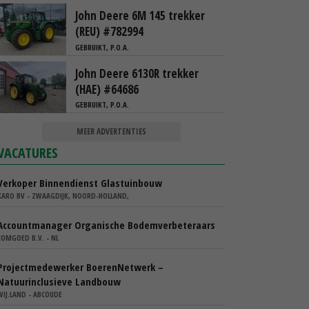
John Deere 6M 145 trekker
(REU) #782994
GEBRUIKT, P.O.A.
John Deere 6130R trekker
(HAE) #64686
GEBRUIKT, P.O.A.
MEER ADVERTENTIES
VACATURES
Verkoper Binnendienst Glastuinbouw
KARO BV - ZWAAGDIJK, NOORD-HOLLAND,
Accountmanager Organische Bodemverbeteraars
COMGOED B.V. - NL
Projectmedewerker BoerenNetwerk –
Natuurinclusieve Landbouw
WIJ.LAND - ABCOUDE