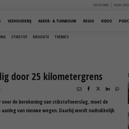
VACATURES
POAH-SHO
S
VEEHOUDERIJ
AKKER- & TUINBOUW
REGIO
VIDEO
PODC
ING
STIKSTOF
DROOGTE
THEMA'S
dig door 25 kilometergrens
R
r voor de berekening van stikstofneerslag, moet de
 aanleg van nieuwe wegen. Daarbij wordt nadrukkelijk