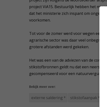
project ViA15. Bestuurlijk hebben het mini
dat het ministerie zich inspant om ongewen
voorkomen.
Tot voor de zomer werd voor wegen een sti
agrarische sector was daar veel onbegrip 
grotere afstanden werd gekeken.
Het was een van de adviezen van de commissi
stikstofbronnen geldt nu dat een neerslag
gecompenseerd voor een natuurvergunnin
Bekijk meer over:
externe saldering
stikstofaanpak