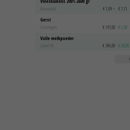
Vleeskuikens 2001-2600 gr
Barneveld
€ 1,09
~
€ 1,11
Gerst
Groningen
€ 197,00
€ 2,00
Volle melkpoeder
Zuivel NL
€ 345,00
€ 20,00