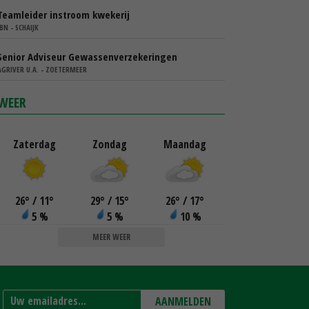
Teamleider instroom kwekerij
IBN - SCHAIJK
Senior Adviseur Gewassenverzekeringen
AGRIVER U.A. - ZOETERMEER
WEER
Zaterdag
Zondag
Maandag
26
°
/ 11
°
29
°
/ 15
°
26
°
/ 17
°
5 %
5 %
10 %
MEER WEER
AANMELDEN