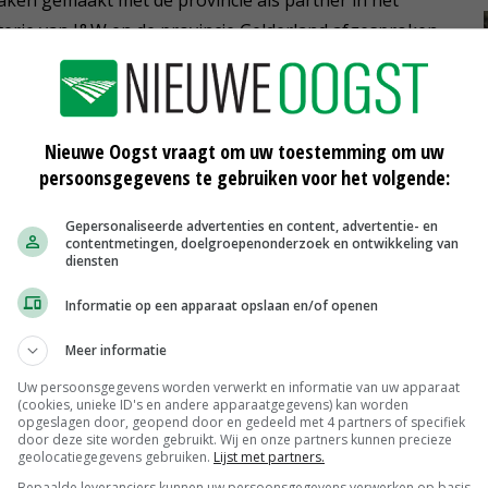
sterie van I&W en de provincie Gelderland afgesproken
ste leegstand van de agrarische opstallen te
Nieuwe Oogst vraagt om uw toestemming om uw
kstofdepositiegrens van 5 kilometer gehanteerd. In de
persoonsgegevens te gebruiken voor het volgende:
over, omdat voor de vergunning van boeren naar veel
Gepersonaliseerde advertenties en content, advertentie- en
contentmetingen, doelgroepenonderzoek en ontwikkeling van
diensten
e-Hordijk om dit gelijk te trekken. Voor alle
 tot een afstand van 25 kilometer moet worden
Informatie op een apparaat opslaan en/of openen
g.
Meer informatie
Uw persoonsgegevens worden verwerkt en informatie van uw apparaat
(cookies, unieke ID's en andere apparaatgegevens) kan worden
opgeslagen door, geopend door en gedeeld met 4 partners of specifiek
door deze site worden gebruikt. Wij en onze partners kunnen precieze
geolocatiegegevens gebruiken.
Lijst met partners.
Bepaalde leveranciers kunnen uw persoonsgegevens verwerken op basis