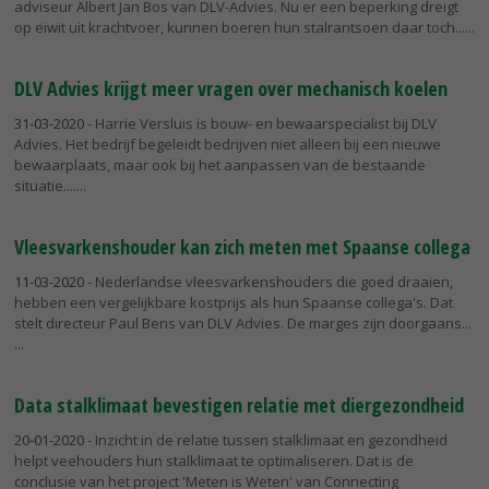
adviseur Albert Jan Bos van DLV-Advies. Nu er een beperking dreigt
op eiwit uit krachtvoer, kunnen boeren hun stalrantsoen daar toch...
DLV Advies krijgt meer vragen over mechanisch koelen
31-03-2020
- Harrie Versluis is bouw- en bewaarspecialist bij DLV
Advies. Het bedrijf begeleidt bedrijven niet alleen bij een nieuwe
bewaarplaats, maar ook bij het aanpassen van de bestaande
situatie....
Vleesvarkenshouder kan zich meten met Spaanse collega
11-03-2020
- Nederlandse vleesvarkenshouders die goed draaien,
hebben een vergelijkbare kostprijs als hun Spaanse collega's. Dat
stelt directeur Paul Bens van DLV Advies. De marges zijn doorgaans...
Data stalklimaat bevestigen relatie met diergezondheid
20-01-2020
- Inzicht in de relatie tussen stalklimaat en gezondheid
helpt veehouders hun stalklimaat te optimaliseren. Dat is de
conclusie van het project 'Meten is Weten' van Connecting