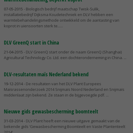
07-05-2015
- Biologisch bedrijf maatschap Twisk-Sulik,
installatiebedrijf Dijksma Koudetechniek en DLV hebben een
warmtebehandelingsmethode ontwikkeld om de aantasting van
koprot in uiensoorten sterk te...
DLV GreenQ start in China
21-04-2015
- DLV GreenQ start onder de naam GreenQ (Shanghai)
Agricultural Technology Co. Ltd. een dochteronderneming in China.
DLV-resultaten maïs Nederland bekend
19-12-2014
- De resultaten van het DLV Plant Europees
Maïsrassenonderzoek 2014 Snijmaïs Noord Nederland en Snijmaïs
middenlaat zijn bekend. Ze staan in de bijgevoegde pdf.
Nieuwe gids gewasbescherming boomteelt
31-03-2014
- DLV Plant heeft een nieuwe uitgave gemaakt van de
bekende gids ‘Gewasbescherming Boomteelt en Vaste Plantenteelt
2014’.