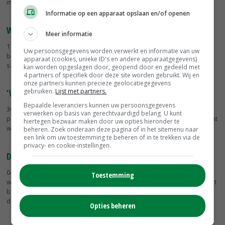
maken en te...
Informatie op een apparaat opslaan en/of openen
Warme lucht bestrijdt valse meeldauw in plantuien
Meer informatie
17-10-2019
- Valse meeldauw in tweedejaars plantuien is goed te
Uw persoonsgegevens worden verwerkt en informatie van uw
bestrijden met warme lucht. Dit blijkt uit onderzoek van DLV Plant in
apparaat (cookies, unieke ID's en andere apparaatgegevens)
samenwerking met NAK en Wageningen University.
kan worden opgeslagen door, geopend door en gedeeld met
4 partners of specifiek door deze site worden gebruikt. Wij en
onze partners kunnen precieze geolocatiegegevens
gebruiken.
Lijst met partners.
‘Weidegang geeft hoger saldo’
Bepaalde leveranciers kunnen uw persoonsgegevens
30-08-2019
- Weiden heeft in 2017 tot een hoger saldo van 1,7 cent
verwerken op basis van gerechtvaardigd belang. U kunt
per kilo melk geleid. Dit zal de komende jaren groter worden, doordat
hiertegen bezwaar maken door uw opties hieronder te
weiden een van de basisvoorwaarden is geworden voor de...
beheren. Zoek onderaan deze pagina of in het sitemenu naar
een link om uw toestemming te beheren of in te trekken via de
privacy- en cookie-instellingen.
DLV Advies komt met rekentool voor varkenshouders
04-06-2019
- DLV Advies heeft een rekentool ontwikkeld om de
Toestemming
waarde te bepalen van bedrijfsgebouwen van varkenshouders. 'Het
bedrag dat daaruit komt, geeft een goede indicatie', zegt Harm van
der Zanden...
Opties beheren