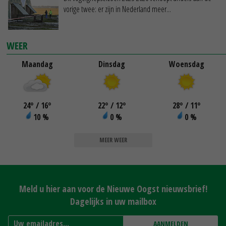
vorige twee: er zijn in Nederland meer...
WEER
Maandag
Dinsdag
Woensdag
24
°
/ 16
°
22
°
/ 12
°
28
°
/ 11
°
10 %
0 %
0 %
MEER WEER
Meld u hier aan voor de Nieuwe Oogst nieuwsbrief!
Dagelijks in uw mailbox
AANMELDEN