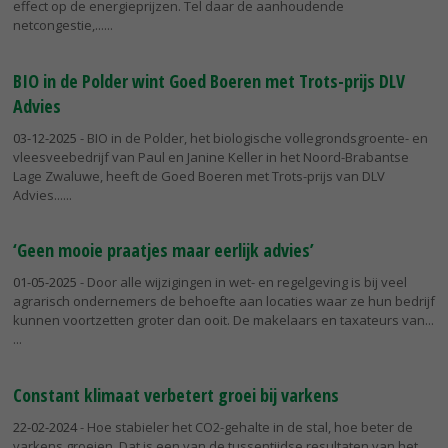
effect op de energieprijzen. Tel daar de aanhoudende
netcongestie,...
BIO in de Polder wint Goed Boeren met Trots-prijs DLV
Advies
03-12-2025
- BIO in de Polder, het biologische vollegrondsgroente- en
vleesveebedrijf van Paul en Janine Keller in het Noord-Brabantse
Lage Zwaluwe, heeft de Goed Boeren met Trots-prijs van DLV
Advies...
‘Geen mooie praatjes maar eerlijk advies’
01-05-2025
- Door alle wijzigingen in wet- en regelgeving is bij veel
agrarisch ondernemers de behoefte aan locaties waar ze hun bedrijf
kunnen voortzetten groter dan ooit. De makelaars en taxateurs van...
Constant klimaat verbetert groei bij varkens
22-02-2024
- Hoe stabieler het CO2-gehalte in de stal, hoe beter de
varkens groeien. Dat is een van de tussentijdse resultaten van het