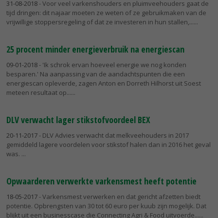
31-08-2018
- Voor veel varkenshouders en pluimveehouders gaat de
tijd dringen: dit najaar moeten ze weten of ze gebruikmaken van de
vrijwillige stoppersregeling of dat ze investeren in hun stallen,...
25 procent minder energieverbruik na energiescan
09-01-2018
- 'Ik schrok ervan hoeveel energie we nog konden
besparen.' Na aanpassing van de aandachtspunten die een
energiescan opleverde, zagen Anton en Dorreth Hilhorst uit Soest
meteen resultaat op...
DLV verwacht lager stikstofvoordeel BEX
20-11-2017
- DLV Advies verwacht dat melkveehouders in 2017
gemiddeld lagere voordelen voor stikstof halen dan in 2016 het geval
was.
Opwaarderen verwerkte varkensmest heeft potentie
18-05-2017
- Varkensmest verwerken en dat gericht afzetten biedt
potentie. Opbrengsten van 30 tot 60 euro per kuub zijn mogelijk. Dat
blijkt uit een businesscase die Connecting Agri & Food uitvoerde...