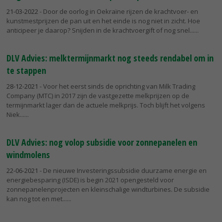
21-03-2022
- Door de oorlog in Oekraïne rijzen de krachtvoer- en
kunstmestprijzen de pan uit en het einde is nog niet in zicht. Hoe
anticipeer je daarop? Snijden in de krachtvoergift of nog snel...
DLV Advies: melktermijnmarkt nog steeds rendabel om in
te stappen
28-12-2021
- Voor het eerst sinds de oprichting van Milk Trading
Company (MTC) in 2017 zijn de vastgezette melkprijzen op de
termijnmarkt lager dan de actuele melkprijs. Toch blijft het volgens
Niek...
DLV Advies: nog volop subsidie voor zonnepanelen en
windmolens
22-06-2021
- De nieuwe Investeringssubsidie duurzame energie en
energiebesparing (ISDE) is begin 2021 opengesteld voor
zonnepanelenprojecten en kleinschalige windturbines. De subsidie
kan nog tot en met...