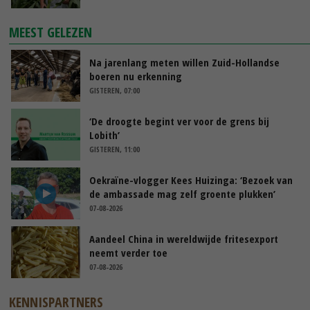
MEEST GELEZEN
Na jarenlang meten willen Zuid-Hollandse
boeren nu erkenning
GISTEREN, 07:00
‘De droogte begint ver voor de grens bij
Lobith’
GISTEREN, 11:00
Oekraïne-vlogger Kees Huizinga: ‘Bezoek van
de ambassade mag zelf groente plukken’
07-08-2026
Aandeel China in wereldwijde fritesexport
neemt verder toe
07-08-2026
KENNISPARTNERS