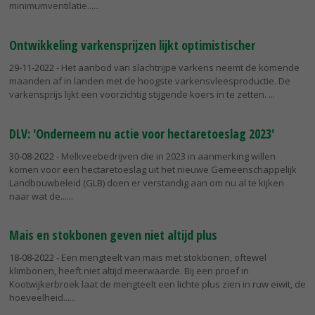
minimumventilatie...
Ontwikkeling varkensprijzen lijkt optimistischer
29-11-2022
- Het aanbod van slachtrijpe varkens neemt de komende
maanden af in landen met de hoogste varkensvleesproductie. De
varkensprijs lijkt een voorzichtig stijgende koers in te zetten.
DLV: 'Onderneem nu actie voor hectaretoeslag 2023'
30-08-2022
- Melkveebedrijven die in 2023 in aanmerking willen
komen voor een hectaretoeslag uit het nieuwe Gemeenschappelijk
Landbouwbeleid (GLB) doen er verstandig aan om nu al te kijken
naar wat de...
Mais en stokbonen geven niet altijd plus
18-08-2022
- Een mengteelt van mais met stokbonen, oftewel
klimbonen, heeft niet altijd meerwaarde. Bij een proef in
Kootwijkerbroek laat de mengteelt een lichte plus zien in ruw eiwit, de
hoeveelheid...