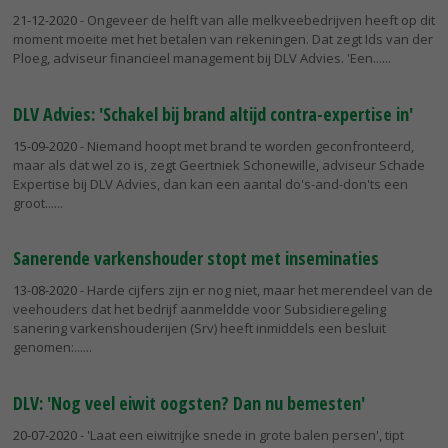
21-12-2020
- Ongeveer de helft van alle melkveebedrijven heeft op dit
moment moeite met het betalen van rekeningen. Dat zegt Ids van der
Ploeg, adviseur financieel management bij DLV Advies. 'Een...
DLV Advies: 'Schakel bij brand altijd contra-expertise in'
15-09-2020
- Niemand hoopt met brand te worden geconfronteerd,
maar als dat wel zo is, zegt Geertniek Schonewille, adviseur Schade
Expertise bij DLV Advies, dan kan een aantal do's-and-don'ts een
groot...
Sanerende varkenshouder stopt met inseminaties
13-08-2020
- Harde cijfers zijn er nog niet, maar het merendeel van de
veehouders dat het bedrijf aanmeldde voor Subsidieregeling
sanering varkenshouderijen (Srv) heeft inmiddels een besluit
genomen:...
DLV: 'Nog veel eiwit oogsten? Dan nu bemesten'
20-07-2020
- 'Laat een eiwitrijke snede in grote balen persen', tipt