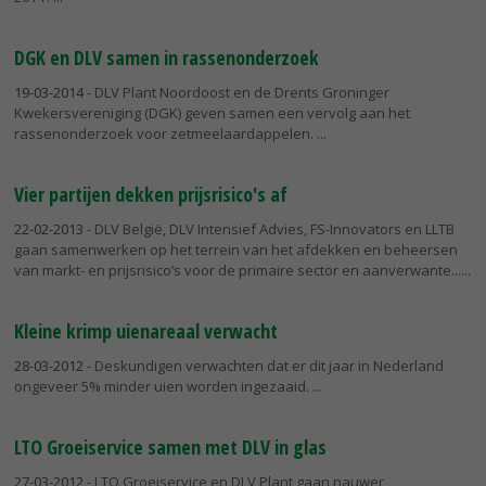
DGK en DLV samen in rassenonderzoek
19-03-2014
- DLV Plant Noordoost en de Drents Groninger
Kwekersvereniging (DGK) geven samen een vervolg aan het
rassenonderzoek voor zetmeelaardappelen.
Vier partijen dekken prijsrisico's af
22-02-2013
- DLV België, DLV Intensief Advies, FS-Innovators en LLTB
gaan samenwerken op het terrein van het afdekken en beheersen
van markt- en prijsrisico’s voor de primaire sector en aanverwante...
Kleine krimp uienareaal verwacht
28-03-2012
- Deskundigen verwachten dat er dit jaar in Nederland
ongeveer 5% minder uien worden ingezaaid.
LTO Groeiservice samen met DLV in glas
27-03-2012
- LTO Groeiservice en DLV Plant gaan nauwer