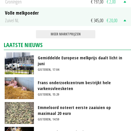
Groningen
€ 197,00
€ 2,00
Volle melkpoeder
Zuivel NL
€ 345,00
€ 20,00
MEER MARKTPRIJZEN
LAATSTE NIEUWS
Gemiddelde Europese melkprijs daalt licht in
juni
GISTEREN, 17:04
Frans onderzoekcentrum bestrijkt hele
varkensvleesketen
GISTEREN, 15:29
Emmeloord noteert eerste zaaiuien op
maximaal 20 euro
GISTEREN, 14:59