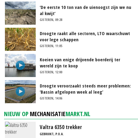
‘De eerste 10 ton van de uienoogst zijn we nu
al kwijt’
GISTEREN, 09:28
Droogte raakt alle sectoren, LTO waarschuwt
voor lege schappen
GISTEREN, 11:05
Koeien van enige drijvende boerderij ter
wereld zijn te koop
GISTEREN, 12:00
Droogte veroorzaakt steeds meer problemen:
‘Bassin afgelopen week al leeg’
GISTEREN, 14:06
NIEUW OP
MECHANISATIE
MARKT.NL
Valtra 6350 trekker
GEBRUIKT, P.O.A.