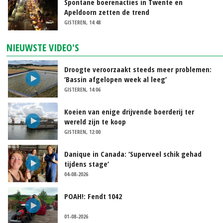
Spontane boerenacties in Twente en
Apeldoorn zetten de trend
GISTEREN, 14:48
NIEUWSTE VIDEO'S
Droogte veroorzaakt steeds meer problemen:
‘Bassin afgelopen week al leeg’
GISTEREN, 14:06
Koeien van enige drijvende boerderij ter
wereld zijn te koop
GISTEREN, 12:00
Danique in Canada: ‘Superveel schik gehad
tijdens stage’
04-08-2026
POAH!: Fendt 1042
01-08-2026