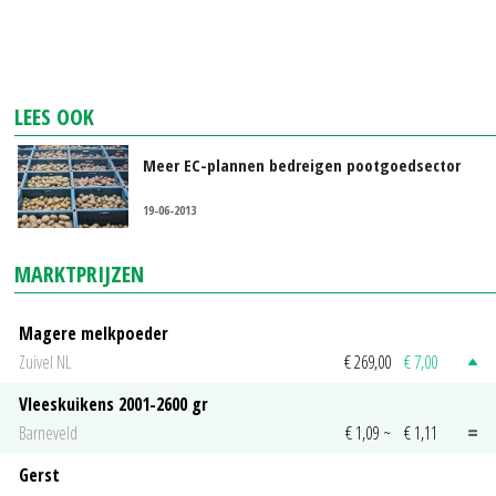
LEES OOK
Meer EC-plannen bedreigen pootgoedsector
19-06-2013
MARKTPRIJZEN
Magere melkpoeder
Zuivel NL
€ 269,00
€ 7,00
Vleeskuikens 2001-2600 gr
Barneveld
€ 1,09
~
€ 1,11
Gerst