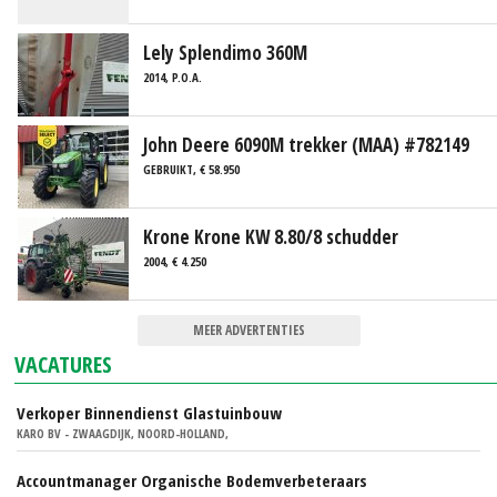
Lely Splendimo 360M
2014, P.O.A.
John Deere 6090M trekker (MAA) #782149
GEBRUIKT, € 58.950
Krone Krone KW 8.80/8 schudder
2004, € 4.250
MEER ADVERTENTIES
VACATURES
Verkoper Binnendienst Glastuinbouw
KARO BV - ZWAAGDIJK, NOORD-HOLLAND,
Accountmanager Organische Bodemverbeteraars