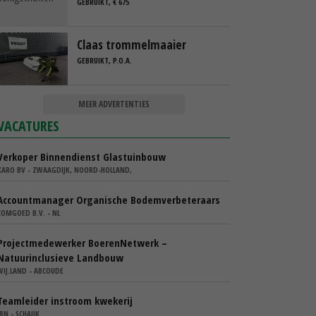
GEBRUIKT, € 675
Claas trommelmaaier
GEBRUIKT, P.O.A.
MEER ADVERTENTIES
VACATURES
Verkoper Binnendienst Glastuinbouw
KARO BV - ZWAAGDIJK, NOORD-HOLLAND,
Accountmanager Organische Bodemverbeteraars
COMGOED B.V. - NL
Projectmedewerker BoerenNetwerk –
Natuurinclusieve Landbouw
WIJ.LAND - ABCOUDE
Teamleider instroom kwekerij
IBN - SCHAIJK