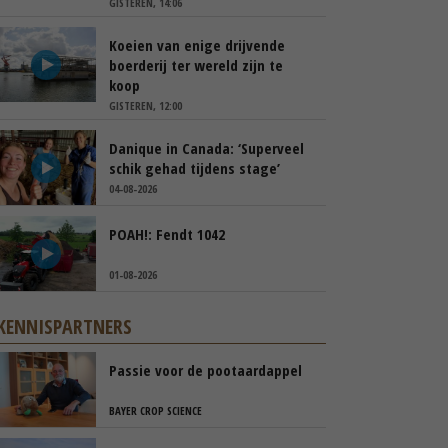
GISTEREN, 14:06
Koeien van enige drijvende
boerderij ter wereld zijn te
koop
GISTEREN, 12:00
Danique in Canada: ‘Superveel
schik gehad tijdens stage’
04-08-2026
POAH!: Fendt 1042
01-08-2026
KENNISPARTNERS
Passie voor de pootaardappel
BAYER CROP SCIENCE