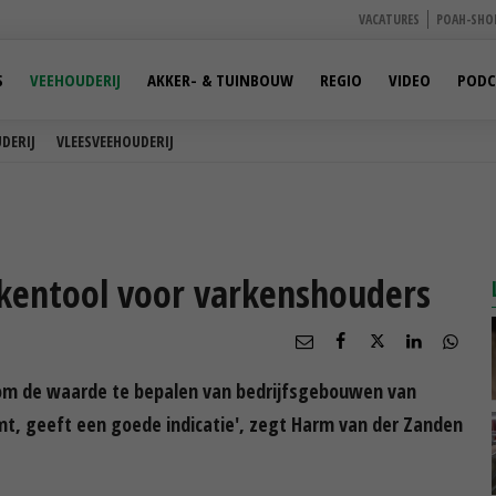
VACATURES
POAH-SHO
S
VEEHOUDERIJ
AKKER- & TUINBOUW
REGIO
VIDEO
PODC
DERIJ
VLEESVEEHOUDERIJ
kentool voor varkenshouders
 om de waarde te bepalen van bedrijfsgebouwen van
mt, geeft een goede indicatie', zegt Harm van der Zanden