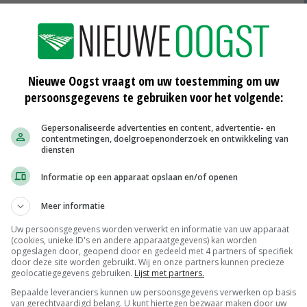
an het land denken na over de regeling. 'Ook bedrijven
t Van der Zanden. De bedrijfsvoering stoppen noemt hij
jd mee beginnen. Weten waar je financieel staat, kan je
Nieuwe Oogst vraagt om uw toestemming om uw
persoonsgegevens te gebruiken voor het volgende:
 Schouten het concept van de subsidieregeling sanering
eve regeling wordt half juli verwacht. Varkensbedrijven
Gepersonaliseerde advertenties en content, advertentie- en
contentmetingen, doelgroepenonderzoek en ontwikkeling van
l 0,4 binnen een straal van 1 kilometer kunnen vanaf
diensten
Informatie op een apparaat opslaan en/of openen
Meer informatie
drijven is 120 miljoen euro beschikbaar.
Uw persoonsgegevens worden verwerkt en informatie van uw apparaat
(cookies, unieke ID's en andere apparaatgegevens) kan worden
urscore komen als eerste voor subsidie in aanmerking.
opgeslagen door, geopend door en gedeeld met 4 partners of specifiek
door deze site worden gebruikt. Wij en onze partners kunnen precieze
geolocatiegegevens gebruiken.
Lijst met partners.
Bepaalde leveranciers kunnen uw persoonsgegevens verwerken op basis
van gerechtvaardigd belang. U kunt hiertegen bezwaar maken door uw