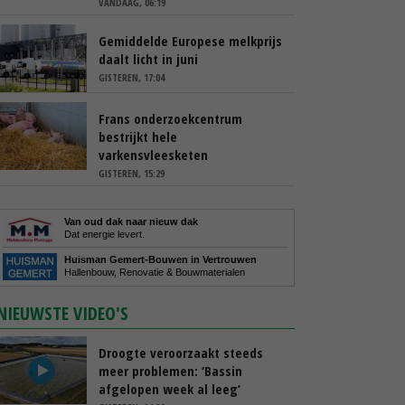
VANDAAG, 06:19
Gemiddelde Europese melkprijs
daalt licht in juni
GISTEREN, 17:04
Frans onderzoekcentrum
bestrijkt hele
varkensvleesketen
GISTEREN, 15:29
Van oud dak naar nieuw dak
Dat energie levert.
Huisman Gemert-Bouwen in Vertrouwen
Hallenbouw, Renovatie & Bouwmaterialen
NIEUWSTE VIDEO'S
Droogte veroorzaakt steeds
meer problemen: ‘Bassin
afgelopen week al leeg’