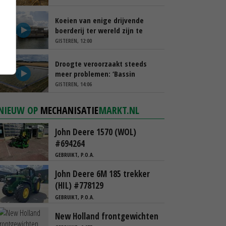
Koeien van enige drijvende
boerderij ter wereld zijn te
koop
GISTEREN, 12:00
Droogte veroorzaakt steeds
meer problemen: ‘Bassin
afgelopen week al leeg’
GISTEREN, 14:06
NIEUW OP
MECHANISATIE
MARKT.NL
John Deere 1570 (WOL)
#694264
GEBRUIKT, P.O.A.
John Deere 6M 185 trekker
(HIL) #778129
GEBRUIKT, P.O.A.
New Holland frontgewichten