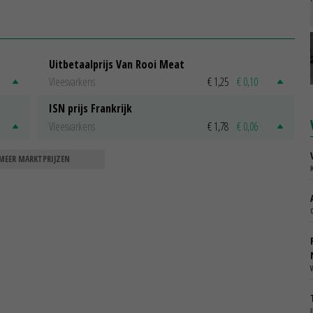
Uitbetaalprijs Van Rooi Meat
Vleesvarkens
€ 1,25
€ 0,10
ISN prijs Frankrijk
Vleesvarkens
€ 1,78
€ 0,06
MEER MARKTPRIJZEN