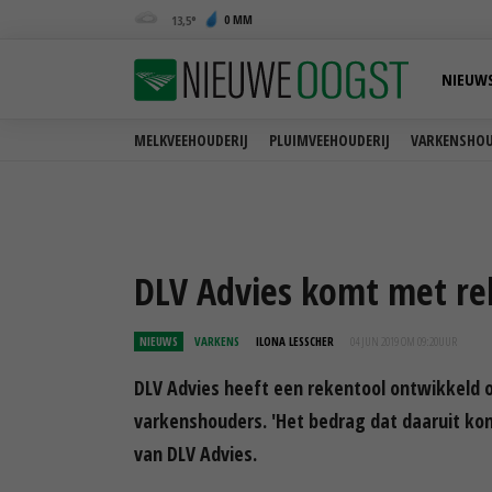
0 MM
13,5
NIEUW
MELKVEEHOUDERIJ
PLUIMVEEHOUDERIJ
VARKENSHOU
DLV Advies komt met re
NIEUWS
VARKENS
ILONA LESSCHER
04 JUN 2019 OM 09:20
UUR
DLV Advies heeft een rekentool ontwikkeld
varkenshouders. 'Het bedrag dat daaruit ko
van DLV Advies.