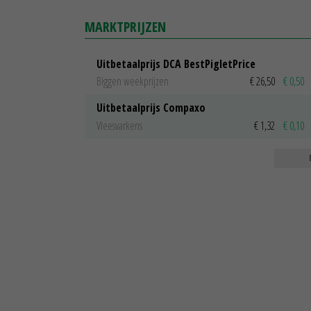
MARKTPRIJZEN
Uitbetaalprijs DCA BestPigletPrice
Biggen weekprijzen
€ 26,50
€ 0,50
Uitbetaalprijs Compaxo
Vleesvarkens
€ 1,32
€ 0,10