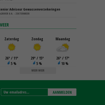
Senior Adviseur Gewassenverzekeringen
AGRIVER U.A. - ZOETERMEER
WEER
Zaterdag
Zondag
Maandag
26
°
/ 11
°
29
°
/ 15
°
26
°
/ 17
°
5 %
5 %
10 %
MEER WEER
AANMELDEN