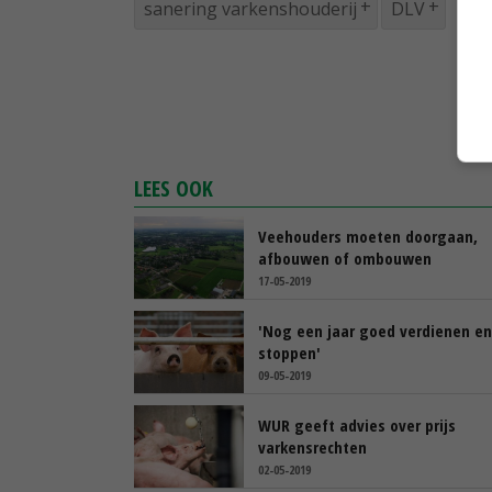
sanering varkenshouderij
DLV
LEES OOK
Veehouders moeten doorgaan,
afbouwen of ombouwen
17-05-2019
'Nog een jaar goed verdienen e
stoppen'
09-05-2019
WUR geeft advies over prijs
varkensrechten
02-05-2019