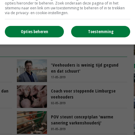
opties hieronder te beheren. Zoek onderaan deze pagina of in het
sitemenu naar een link om uw toestemming te beheren of in te trekken
via de privacy- en cookie-instellingen.
Opties beheren
Toestemming
'Veehouders is weinig tijd gegund
en dat schuurt'
17-05-2019
n dan
Coach voor stoppende Limburgse
veehouders
02-05-2019
POV steunt conceptplan 'warme
sanering varkenshouderij'
01-05-2019