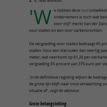
© Twan Wiermans
'W
e hebben deze
tool
ontwikkeld
ondernemers is toch: wat bet
voor mij?' merkt Van der Zan
voor stallen en een voor varkensrechten.
De vergoeding voor stallen bedraagt 65 pr
stallen. Voor een stal ouder dan veertig ja
meter, wat neerkomt op 61,20 per vierkante
vergoeding 65 procent van 375 euro per vie
'In de definitieve regeling wijken de bedra
de grote lijn blijft naar onze verwachting zo
situatie af', zegt de adviseur.
Grote belangstelling