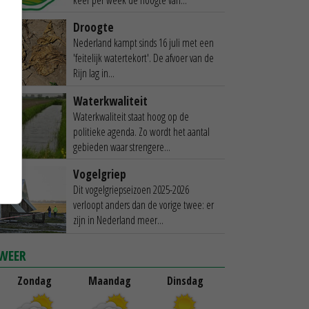
Droogte
Nederland kampt sinds 16 juli met een
'feitelijk watertekort'. De afvoer van de
Rijn lag in...
Waterkwaliteit
Waterkwaliteit staat hoog op de
politieke agenda. Zo wordt het aantal
gebieden waar strengere...
Vogelgriep
Dit vogelgriepseizoen 2025-2026
verloopt anders dan de vorige twee: er
zijn in Nederland meer...
WEER
Zondag
Maandag
Dinsdag