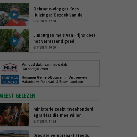
Oekraïne-vlogger Kees
Huizinga: ‘Bezoek van de
ambassade mag zelf groente
GISTEREN, 12:00
plukken’
Limburgse mais van Frijns doet
het verrassend goed
GISTEREN, 10:00
Van oud dak naar nieuw dak
Dat energie levert.
Huisman Gemert-Bouwen in Vertrouwen
Hallenbouw, Renovatie & Bouwmaterialen
MEEST GELEZEN
Ministerie zoekt tweehonderd
agrariërs die mee willen
denken
GISTEREN, 11:34
Droogte veroorzaakt steeds