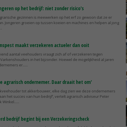
ren op het bedrijf: niet zonder risico's
 agrarische gezinnen is meewerken op het erf zo gewoon dat ze er
taan. Jongeren groeien op tussen koeien en machines en helpen al jong
nspest maakt verzekeren actueler dan ooit
eiend aantal veehouders vraagt zich af of verzekeren tegen
s. Varkenshouders in het bijzonder. Hoewel de mogelijkheid al jaren
dernemers er...
de agrarisch ondernemer. Daar draait het om'
lkveehouder tot akkerbouwer, elke dag zien we deze ondernemers
n het succes van hun bedrijf’, vertelt agrarisch adviseur Peter
 Winkel...
rd bedrijf begint bij een Verzekeringscheck