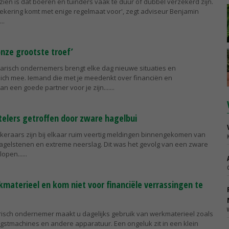
zien is dat boeren en tuinders vaak te duur of dubbel verzekerd zijn.
kering komt met enige regelmaat voor', zegt adviseur Benjamin
onze grootste troef’
rarisch ondernemers brengt elke dag nieuwe situaties en
ch mee. Iemand die met je meedenkt over financiën en
n een goede partner voor je zijn....
telers getroffen door zware hagelbui
ekeraars zijn bij elkaar ruim veertig meldingen binnengekomen van
agelstenen en extreme neerslag. Dit was het gevolg van een zware
open...
materieel en kom niet voor financiële verrassingen te
arisch ondernemer maakt u dagelijks gebruik van werkmaterieel zoals
ogstmachines en andere apparatuur. Een ongeluk zit in een klein