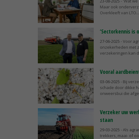
23-08-2025
- 'Wat we 
Maar ook onderverze
Overkleeft van LTO...
‘Sectorkennis is 
27-06-2025
- Voor ag
onzekerheden met zi
verzekeringen kan da
Vooral aardbeien
03-06-2025
- Bij verz
schade door dikke h
onweersbui die afgel
Verzeker uw werk
staan
29-03-2025
- Als agr
trekkers, maai- of o