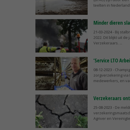
teelten in Nederland 
Minder dieren sla
21-03-2024
- Bij stal
2022. Dit blijkt uit 
Verzekeraars.
‘Service LTO Arbe
08-12-2023
- Champig
zorgverzekering via 
medewerkers, en vanw
Verzekeraars on
25-08-2023
- De meldi
verzekeringsmaatsch
Agriver en Vereinigt