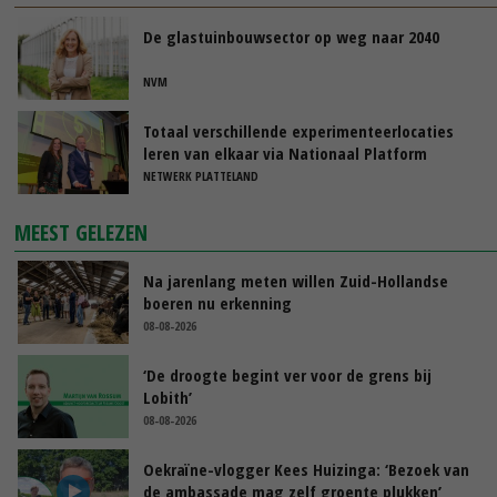
De glastuinbouwsector op weg naar 2040
NVM
Totaal verschillende experimenteerlocaties
leren van elkaar via Nationaal Platform
NETWERK PLATTELAND
MEEST GELEZEN
Na jarenlang meten willen Zuid-Hollandse
boeren nu erkenning
08-08-2026
‘De droogte begint ver voor de grens bij
Lobith’
08-08-2026
Oekraïne-vlogger Kees Huizinga: ‘Bezoek van
de ambassade mag zelf groente plukken’