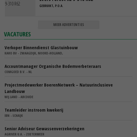
GEBRUIKT, P.O.A.
MEER ADVERTENTIES
VACATURES
Verkoper Binnendienst Glastuinbouw
KARO BV - ZWAAGDIJK, NOORD-HOLLAND,
Accountmanager Organische Bodemverbeteraars
COMGOED B.V. - NL
Projectmedewerker BoerenNetwerk – Natuurinclusieve
Landbouw
WIJ.LAND - ABCOUDE
Teamleider instroom kwekerij
IBN - SCHAIJK
Senior Adviseur Gewassenverzekeringen
AGRIVER U.A. - ZOETERMEER