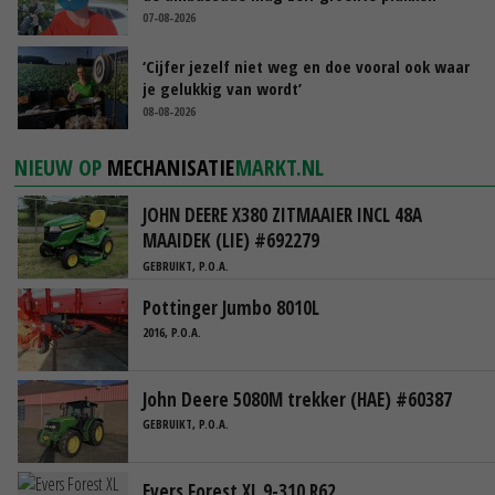
07-08-2026
‘Cijfer jezelf niet weg en doe vooral ook waar
je gelukkig van wordt’
08-08-2026
NIEUW OP
MECHANISATIE
MARKT.NL
JOHN DEERE X380 ZITMAAIER INCL 48A
MAAIDEK (LIE) #692279
GEBRUIKT, P.O.A.
Pottinger Jumbo 8010L
2016, P.O.A.
John Deere 5080M trekker (HAE) #60387
GEBRUIKT, P.O.A.
Evers Forest XL 9-310 R62