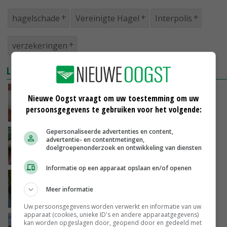
hagelschade
Vereinigte Hagel
Interpolis
verzekeringen
LEES OOK
Oostenrijkse fruitgebieden nu al zwaar
Nieuwe Oogst vraagt om uw toestemming om uw
getroffen door hagel
persoonsgegevens te gebruiken voor het volgende:
07-05-2025
Gepersonaliseerde advertenties en content,
Fruittelers krijgen maar 85 procent van
advertentie- en contentmetingen,
hagelschade uitgekeerd
doelgroepenonderzoek en ontwikkeling van diensten
15-11-2024
Informatie op een apparaat opslaan en/of openen
Europese Commissie trekt beurs voor boeren
na noodweer
Meer informatie
10-07-2024
Uw persoonsgegevens worden verwerkt en informatie van uw
apparaat (cookies, unieke ID's en andere apparaatgegevens)
Extreem weer slaat duizenden keren toe in
kan worden opgeslagen door, geopend door en gedeeld met