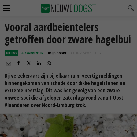
Vooral aardbeientelers
getroffen door zware hagelbui
NIEUWS
GLASGROENTEN
HAIJO DODDE
03 JUN 2025 OM 13:23
UUR
Bij verzekeraars zijn bij elkaar ruim veertig meldingen
binnengekomen van schade door dikke hagelstenen en
extreme neerslag. Dit was het gevolg van een zware
onweersbui die afgelopen zaterdagavond vanuit Oost-
Vlaanderen over Noord-Limburg trok.