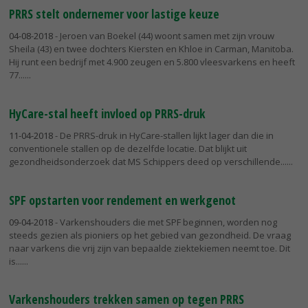
PRRS stelt ondernemer voor lastige keuze
04-08-2018
- Jeroen van Boekel (44) woont samen met zijn vrouw
Sheila (43) en twee dochters Kiersten en Khloe in Carman, Manitoba.
Hij runt een bedrijf met 4.900 zeugen en 5.800 vleesvarkens en heeft
77...
HyCare-stal heeft invloed op PRRS-druk
11-04-2018
- De PRRS-druk in HyCare-stallen lijkt lager dan die in
conventionele stallen op de dezelfde locatie. Dat blijkt uit
gezondheidsonderzoek dat MS Schippers deed op verschillende...
SPF opstarten voor rendement en werkgenot
09-04-2018
- Varkenshouders die met SPF beginnen, worden nog
steeds gezien als pioniers op het gebied van gezondheid. De vraag
naar varkens die vrij zijn van bepaalde ziektekiemen neemt toe. Dit
is...
Varkenshouders trekken samen op tegen PRRS