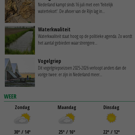
Nederland kampt sinds 16 juli met een 'feitelijk
watertekort'. De afvoer van de Rijn lag in...
Waterkwaliteit
Waterkwaliteit staat hoog op de politieke agenda. Zo wordt
het aantal gebieden waar strengere...
Vogelgriep
Dit vogelgriepseizoen 2025-2026 verloopt anders dan de
vorige twee: er zijn in Nederland meer...
WEER
Zondag
Maandag
Dinsdag
30
°
/ 14
°
25
°
/ 16
°
22
°
/ 12
°