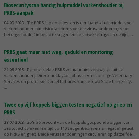
Biosecurityscan handig hulpmiddel varkenshouder bij
PRRS-aanpak
04-09-2023
- 'De PRRS-biosecurityscan is een handig hulpmiddel voor
varkenshouders om risicofactoren voor die virusaandoening voor
het eigen bedrijf in beeld te krijgen en de ontwikkelingen in de tijd...
PRRS gaat maar niet weg, geduld en monitoring
essentieel
24-08-2023
- De virusziekte PRRS wil maar niet verdwijnen uit de
varkenshouderij. Directeur Clayton Johnson van Carhage Veterinary
Services en professor Daniel Linhares van de Iowa State University...
Twee op vijf koppels biggen testen negatief op griep en
PRRS
28-07-2023
- Zo'n 36 procent van de koppels gespeende biggen van
zes tot acht weken leeftijd op 110 zeugenbedrijven is negatief getest
op PRRS en griep. Beide virusaandoeningen circuleren op datzelfde...