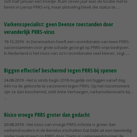
zich half januari een hoedje. Ruim zeven jaar was de locatie met ki-
beren in Lierop PRRS-vrij, maar plotseling bleek die status te...
Varkensspecialist: geen Deense toestanden door
veranderlijk PRRS-virus
19-12-2019
- In Denemarken heeft een recombinatie van twee PRRS-
vaccinstammen voor grote schade gezorgd op PRRS-vrije bedrijven.
In Nederland is het risico van zo'n recombinatie veel kleiner, zegt...
Biggen effectief beschermd tegen PRRS bij spenen
24-08-2019
- Het is sinds begin 2018 mogelijk om biggen vanaf dag
één na de geboorte te vaccineren tegen PRRS. Op het risicomoment
zijn ze dan beschermd, stelt Anke Verhaegen, varkensdierenarts bij...
Risico vroege PRRS groter dan gedacht
20-08-2019
- Het risico van vroege PRRS-infectie is groter dan
varkenshouders in de Benelux inschatten Dat blijkt uit een tweeledig
onderzoekstraject op PRRS door Zoetis in samenwerking met de...