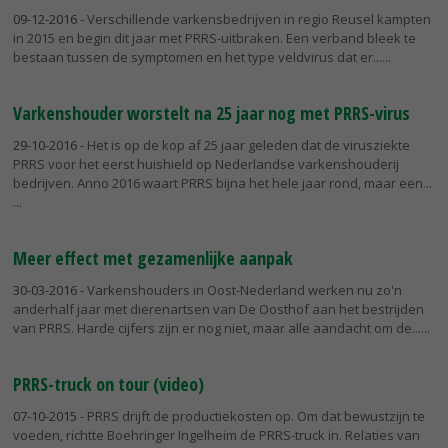
09-12-2016
- Verschillende varkensbedrijven in regio Reusel kampten
in 2015 en begin dit jaar met PRRS-uitbraken. Een verband bleek te
bestaan tussen de symptomen en het type veldvirus dat er...
Varkenshouder worstelt na 25 jaar nog met PRRS-virus
29-10-2016
- Het is op de kop af 25 jaar geleden dat de virusziekte
PRRS voor het eerst huishield op Nederlandse varkenshouderij
bedrijven. Anno 2016 waart PRRS bijna het hele jaar rond, maar een...
Meer effect met gezamenlijke aanpak
30-03-2016
- Varkenshouders in Oost-Nederland werken nu zo'n
anderhalf jaar met dierenartsen van De Oosthof aan het bestrijden
van PRRS. Harde cijfers zijn er nog niet, maar alle aandacht om de...
PRRS-truck on tour (video)
07-10-2015
- PRRS drijft de productiekosten op. Om dat bewustzijn te
voeden, richtte Boehringer Ingelheim de PRRS-truck in. Relaties van