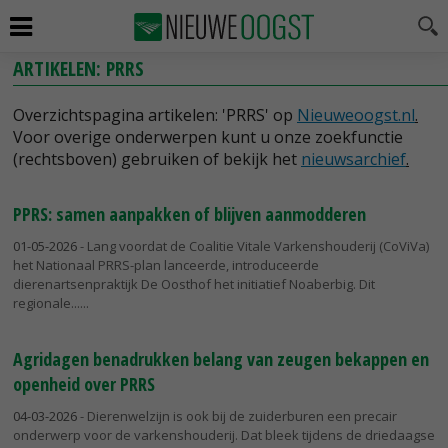
ARTIKELEN: PRRS
Overzichtspagina artikelen: 'PRRS' op
Nieuweoogst.nl
.
Voor overige onderwerpen kunt u onze zoekfunctie
(rechtsboven) gebruiken of bekijk het
nieuwsarchief
.
PPRS: samen aanpakken of blijven aanmodderen
01-05-2026
- Lang voordat de Coalitie Vitale Varkenshouderij (CoViVa)
het Nationaal PRRS-plan lanceerde, introduceerde
dierenartsenpraktijk De Oosthof het initiatief Noaberbig. Dit
regionale...
Agridagen benadrukken belang van zeugen bekappen en
openheid over PRRS
04-03-2026
- Dierenwelzijn is ook bij de zuiderburen een precair
onderwerp voor de varkenshouderij. Dat bleek tijdens de driedaagse