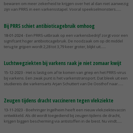
bewaren om meer zekerheid te krijgen over het al dan niet aanwezig
zijn van PRRS in een varkensstapel. Vooral speekselmonsters...
Bij PRRS schiet antibioticagebruik omhoog
18-01-2024
- Een PRRS-uitbraak op een varkensbedrijf zorgt voor een
signifcant hoger antibioticagebruik. De noodzaak om op dit middel
terug te grijpen wordt 2,28 tot 3,79 keer groter, blijkt uit...
Luchtwegziekten bij varkens raak je niet zomaar kwijt
15-12-2023
- Het is lastig om af te komen van griep en het PRRS-virus
bij varkens. Een zwak punt is het varkenstransport. Dat bleek uit een
studiereis die varkensarts Arjan Schuttert van De Oosthof naar...
Zeugen tijdens dracht vaccineren tegen vlekziekte
13-11-2023
- Boehringer Ingelheim heeft een nieuw vlekziektevaccin
ontwikkeld. Als dit wordt toegediend bij zeugen tijdens de dracht,
krijgen biggen bescherming via antistoffen in de biest. Nu vindt...