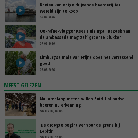
Koeien van enige drijvende boerderij ter
wereld zijn te koop
06-08-2026
Oekraïne-vlogger Kees Huizinga: ‘Bezoek van
de ambassade mag zelf groente plukken’
07-08-2026
Limburgse mais van Frijns doet het verrassend
goed
07-08-2026
MEEST GELEZEN
Na jarenlang meten willen Zuid-Hollandse
boeren nu erkenning
GISTEREN, 07:00
‘De droogte begint ver voor de grens bij
Lobith’
GISTEREN, 11:00