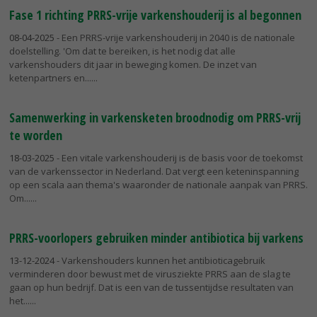
Fase 1 richting PRRS-vrije varkenshouderij is al begonnen
08-04-2025
- Een PRRS-vrije varkenshouderij in 2040 is de nationale
doelstelling. 'Om dat te bereiken, is het nodig dat alle
varkenshouders dit jaar in beweging komen. De inzet van
ketenpartners en...
Samenwerking in varkensketen broodnodig om PRRS-vrij
te worden
18-03-2025
- Een vitale varkenshouderij is de basis voor de toekomst
van de varkenssector in Nederland. Dat vergt een keteninspanning
op een scala aan thema's waaronder de nationale aanpak van PRRS.
Om...
PRRS-voorlopers gebruiken minder antibiotica bij varkens
13-12-2024
- Varkenshouders kunnen het antibioticagebruik
verminderen door bewust met de virusziekte PRRS aan de slag te
gaan op hun bedrijf. Dat is een van de tussentijdse resultaten van
het...