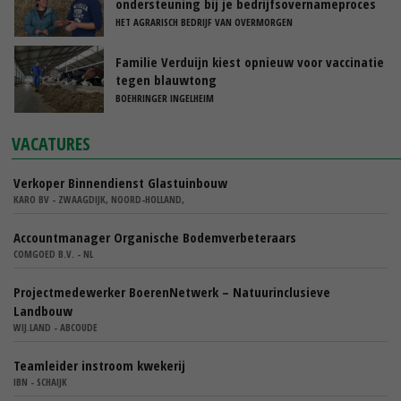
ondersteuning bij je bedrijfsovernameproces
HET AGRARISCH BEDRIJF VAN OVERMORGEN
Familie Verduijn kiest opnieuw voor vaccinatie
tegen blauwtong
BOEHRINGER INGELHEIM
VACATURES
Verkoper Binnendienst Glastuinbouw
KARO BV - ZWAAGDIJK, NOORD-HOLLAND,
Accountmanager Organische Bodemverbeteraars
COMGOED B.V. - NL
Projectmedewerker BoerenNetwerk – Natuurinclusieve
Landbouw
WIJ.LAND - ABCOUDE
Teamleider instroom kwekerij
IBN - SCHAIJK