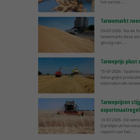
het eerste...
Tarwemarkt neem
29-07-2026
- Na de fo
tarwemarkt deze week
gevolg van...
Tarweprijs plust 
15-07-2026
- Spannin
belangrijke product
internationale tarw
Tarweprijzen sti
exportmaatregel
13-07-2026
- De were
Dat blijkt uit het n
rapport van het...