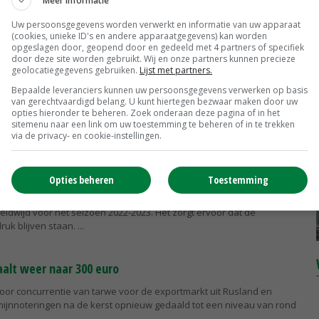
Meer informatie
timisme over het aanbod zorgt voor aanhoudende druk op de
Uw persoonsgegevens worden verwerkt en informatie van uw apparaat
 bij de internationale grondstofbeurzen. Zowel de Matif in Parijs als
(cookies, unieke ID's en andere apparaatgegevens) kan worden
eren opnieuw...
opgeslagen door, geopend door en gedeeld met 4 partners of specifiek
door deze site worden gebruikt. Wij en onze partners kunnen precieze
geolocatiegegevens gebruiken.
Lijst met partners.
wevoorraad daalt opnieuw
Bepaalde leveranciers kunnen uw persoonsgegevens verwerken op basis
van gerechtvaardigd belang. U kunt hiertegen bezwaar maken door uw
ende wereldwijde tarwevoorraad op 1 juli 2023 is met ruim 2 miljoen
opties hieronder te beheren. Zoek onderaan deze pagina of in het
esteld tot 265 miljoen ton. Dit is de kleinste voorraad sinds het
sitemenu naar een link om uw toestemming te beheren of in te trekken
via de privacy- en cookie-instellingen.
d op tarwemarkt
Opties beheren
Toestemming
nse prognosecijfers wijzen op een lichte stijging van de
dwijd voor het seizoen 2022-2023. Het zorgt ervoor dat de
ruk blijven staan.
alt weer naar 300 euro
door concurrentie van tarwe voor de exportmarkt uit Rusland en
rmijnnoteringen na de kerst opnieuw gedaald tot een niveau van rond