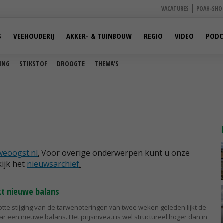
VACATURES
POAH-SHO
S
VEEHOUDERIJ
AKKER- & TUINBOUW
REGIO
VIDEO
PODC
ING
STIKSTOF
DROOGTE
THEMA'S
weoogst.nl
.
Voor overige onderwerpen kunt u onze
ijk het
nieuwsarchief
.
t nieuwe balans
otte stijging van de tarwenoteringen van twee weken geleden lijkt de
r een nieuwe balans. Het prijsniveau is wel structureel hoger dan in