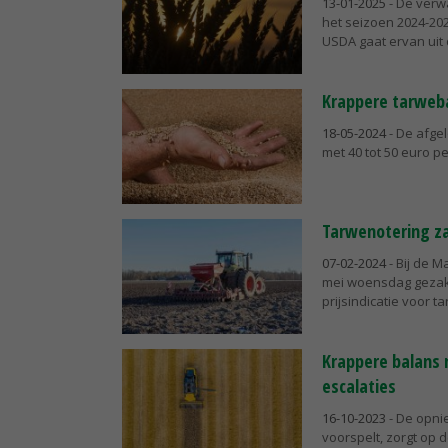
13-01-2025
- De verw
het seizoen 2024-20
USDA gaat ervan uit d
Krappere tarweb
18-05-2024
- De afge
met 40 tot 50 euro p
Tarwenotering zak
07-02-2024
- Bij de M
mei woensdag gezakt 
prijsindicatie voor ta
Krappere balans 
escalaties
16-10-2023
- De opni
voorspelt, zorgt op 