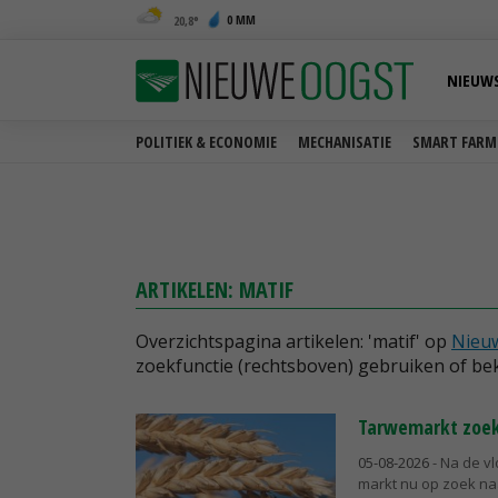
0 MM
20,8
NIEUW
POLITIEK & ECONOMIE
MECHANISATIE
SMART FARM
ARTIKELEN: MATIF
Overzichtspagina artikelen: 'matif' op
Nieu
zoekfunctie (rechtsboven) gebruiken of bek
Tarwemarkt zoek
05-08-2026
- Na de vl
markt nu op zoek naa