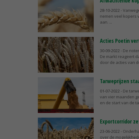
Afwachtende kop
28-10-2022
- Vanwege
nemen veel kopers v
aan.
Acties Poetin ver
30-09-2022
- De noter
De markt reageert d
door de acties van d
Tarweprijzen sta
01-07-2022
- De tarw
van vier maanden gel
en de start van de ta
Exportcorridor ze
23-06-2022
- Onderha
over de mogelijkhed