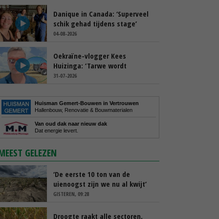
Danique in Canada: ‘Superveel
schik gehad tijdens stage’
04-08-2026
Oekraïne-vlogger Kees
Huizinga: ‘Tarwe wordt
geperst, koeien hebben stro
31-07-2026
nodig’
Huisman Gemert-Bouwen in Vertrouwen
Hallenbouw, Renovatie & Bouwmaterialen
Van oud dak naar nieuw dak
Dat energie levert.
MEEST GELEZEN
‘De eerste 10 ton van de
uienoogst zijn we nu al kwijt’
GISTEREN, 09:28
Droogte raakt alle sectoren,