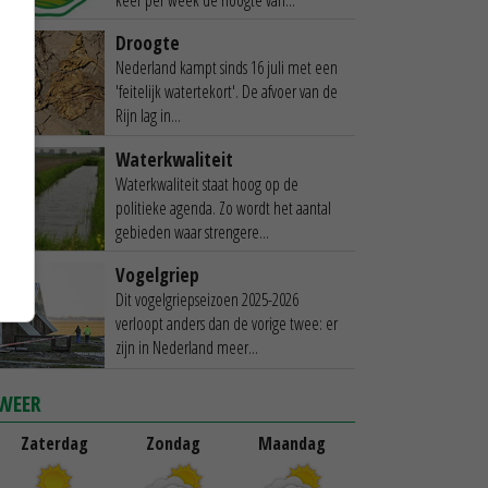
Droogte
Nederland kampt sinds 16 juli met een
'feitelijk watertekort'. De afvoer van de
Rijn lag in...
Waterkwaliteit
Waterkwaliteit staat hoog op de
politieke agenda. Zo wordt het aantal
gebieden waar strengere...
Vogelgriep
Dit vogelgriepseizoen 2025-2026
verloopt anders dan de vorige twee: er
zijn in Nederland meer...
WEER
Zaterdag
Zondag
Maandag