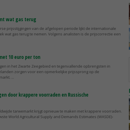
t wat gas terug
rse prijsstijgingen van de afgelopen periode lijkt de internationale
 wat gas terug te nemen. Volgens analisten is de prijscorrectie een
met 10 euro per ton
gen in het Zwarte Zeegebied en tegenvallende opbrengsten in
ielanden zorgen voor een opmerkelijke prijssprong op de
emarkt.
jgen door krappere voorraden en Russische
ldwijde tarwemarkt krijgt opnieuw te maken met krappere voorraden.
ieuwste World Agricultural Supply and Demands Estimates (WASDE)-