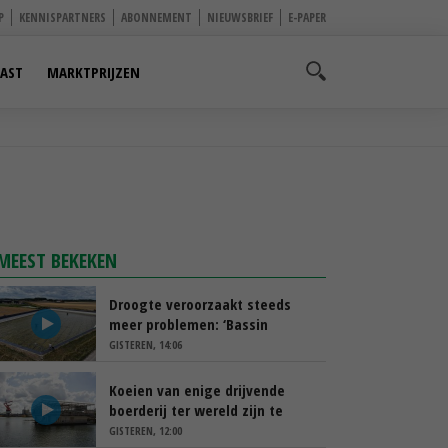
P
KENNISPARTNERS
ABONNEMENT
NIEUWSBRIEF
E-PAPER
AST
MARKTPRIJZEN
MEEST BEKEKEN
Droogte veroorzaakt steeds
meer problemen: ‘Bassin
afgelopen week al leeg’
GISTEREN, 14:06
Koeien van enige drijvende
boerderij ter wereld zijn te
koop
GISTEREN, 12:00