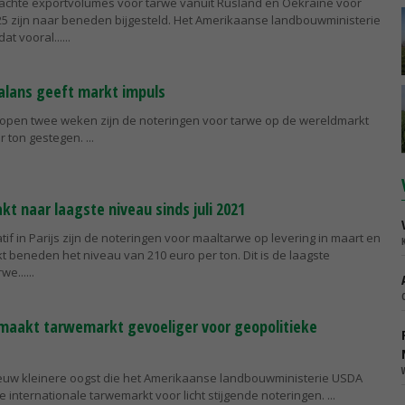
achte exportvolumes voor tarwe vanuit Rusland en Oekraïne voor
25 zijn naar beneden bijgesteld. Het Amerikaanse landbouwministerie
at vooral...
alans geeft markt impuls
lopen twee weken zijn de noteringen voor tarwe op de wereldmarkt
er ton gestegen.
t naar laagste niveau sinds juli 2021
atif in Parijs zijn de noteringen voor maaltarwe op levering in maart en
beneden het niveau van 210 euro per ton. Dit is de laagste
rwe...
maakt tarwemarkt gevoeliger voor geopolitieke
euw kleinere oogst die het Amerikaanse landbouwministerie USDA
de internationale tarwemarkt voor licht stijgende noteringen.