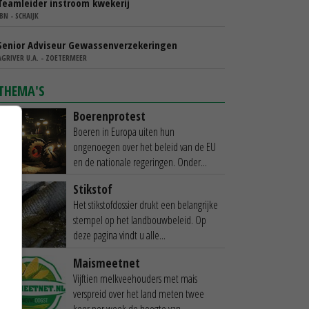
Teamleider instroom kwekerij
IBN - SCHAIJK
Senior Adviseur Gewassenverzekeringen
AGRIVER U.A. - ZOETERMEER
THEMA'S
Boerenprotest
Boeren in Europa uiten hun
ongenoegen over het beleid van de EU
en de nationale regeringen. Onder...
Stikstof
Het stikstofdossier drukt een belangrijke
stempel op het landbouwbeleid. Op
deze pagina vindt u alle...
Maismeetnet
Vijftien melkveehouders met mais
verspreid over het land meten twee
keer per week de hoogte van...