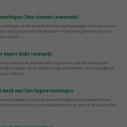
soepelingen China steunen tarwemarkt
enoteringen op de wereldmarkt zijn weer gestegen naar een niveau
an 300 euro per ton. Op de Matif in Parijs steeg de notering voor
 in maart...
r export drukt tarweprijs
me aanvoer op de wereldmarkt zorgt ervoor dat de tarweprijzen
k blijven staan. Bij de Matif in Parijs schommelen de noteringen de
ussen 300 en...
t week met fors hogere noteringen
emarkt reageert scherp op de aankondiging van Rusland dat een
oor het akkoord om graantransporten toe te laten in de Zwarte Zee.