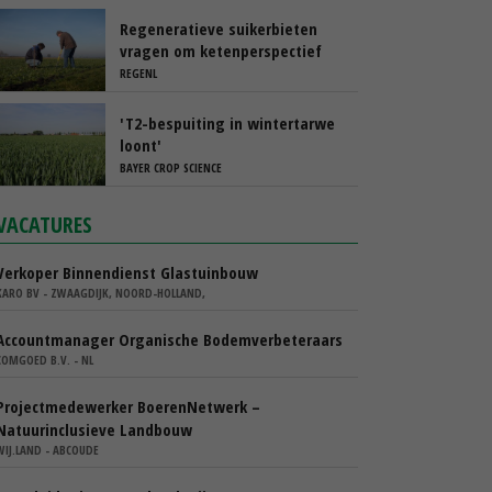
Regeneratieve suikerbieten
vragen om ketenperspectief
REGENL
'T2-bespuiting in wintertarwe
loont'
BAYER CROP SCIENCE
VACATURES
Verkoper Binnendienst Glastuinbouw
KARO BV - ZWAAGDIJK, NOORD-HOLLAND,
Accountmanager Organische Bodemverbeteraars
COMGOED B.V. - NL
Projectmedewerker BoerenNetwerk –
Natuurinclusieve Landbouw
WIJ.LAND - ABCOUDE