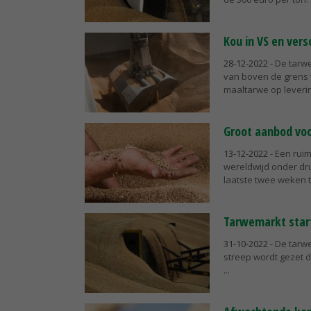
Kou in VS en ver
28-12-2022
- De tarw
van boven de grens v
maaltarwe op levering
Groot aanbod voo
13-12-2022
- Een rui
wereldwijd onder dru
laatste twee weken t
Tarwemarkt star
31-10-2022
- De tarw
streep wordt gezet d