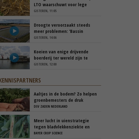
LTO waarschuwt voor lege
schappen
GISTEREN, 11:05
Droogte veroorzaakt steeds
meer problemen: ‘Bassin
afgelopen week al leeg’
GISTEREN, 14:06
Koeien van enige drijvende
boerderij ter wereld zijn te
koop
GISTEREN, 12:00
KENNISPARTNERS
Aaltjes in de bodem? Zo helpen
groenbemesters de druk
natuurlijk verlagen
DSV ZADEN NEDERLAND
Meer lucht in uienstrategie
tegen bladvlekkenziekte en
stemphylium
BAYER CROP SCIENCE