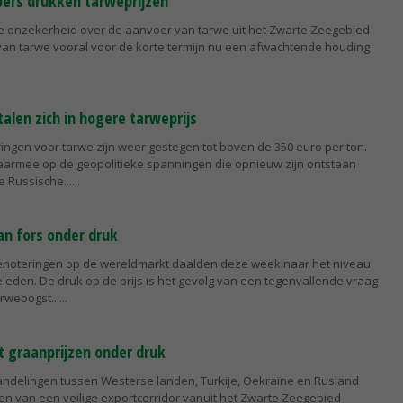
ers drukken tarweprijzen
 onzekerheid over de aanvoer van tarwe uit het Zwarte Zeegebied
an tarwe vooral voor de korte termijn nu een afwachtende houding
talen zich in hogere tarweprijs
ingen voor tarwe zijn weer gestegen tot boven de 350 euro per ton.
aarmee op de geopolitieke spanningen die opnieuw zijn ontstaan
e Russische...
an fors onder druk
enoteringen op de wereldmarkt daalden deze week naar het niveau
eden. De druk op de prijs is het gevolg van een tegenvallende vraag
rweoogst...
t graanprijzen onder druk
ndelingen tussen Westerse landen, Turkije, Oekraïne en Rusland
en van een veilige exportcorridor vanuit het Zwarte Zeegebied