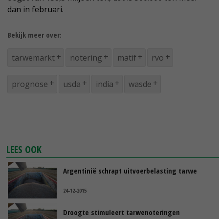
dan in februari.
Bekijk meer over:
tarwemarkt
notering
matif
rvo
prognose
usda
india
wasde
LEES OOK
Argentinië schrapt uitvoerbelasting tarwe
24-12-2015
Droogte stimuleert tarwenoteringen