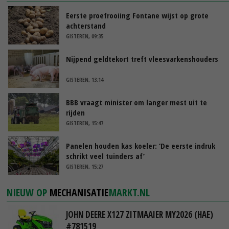
Eerste proefrooiing Fontane wijst op grote
achterstand
GISTEREN, 09:35
Nijpend geldtekort treft vleesvarkenshouders
GISTEREN, 13:14
BBB vraagt minister om langer mest uit te
rijden
GISTEREN, 15:47
Panelen houden kas koeler: ‘De eerste indruk
schrikt veel tuinders af’
GISTEREN, 15:27
NIEUW OP
MECHANISATIE
MARKT.NL
JOHN DEERE X127 ZITMAAIER MY2026 (HAE)
#781519