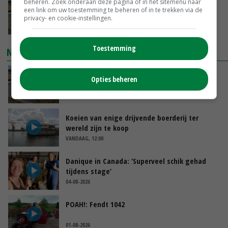
beheren. Zoek onderaan deze pagina of in het sitemenu naar
Droogte veroorzaakt steeds meer problemen:
een link om uw toestemming te beheren of in te trekken via de
‘Bassin afgelopen week al leeg’
privacy- en cookie-instellingen.
VANDAAG, 14:06
Toestemming
NIEUWSTE VIDEO'S
Droogte veroorzaakt steeds meer problemen:
Opties beheren
‘Bassin afgelopen week al leeg’
VANDAAG, 14:06
Koeien van enige drijvende boerderij ter
wereld zijn te koop
VANDAAG, 12:00
Danique in Canada: ‘Superveel schik gehad
tijdens stage’
04-08-2026
POAH!: Fendt 1042
01-08-2026