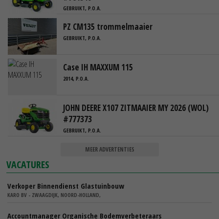
GEBRUIKT, P.O.A.
PZ CM135 trommelmaaier
GEBRUIKT, P.O.A.
Case IH MAXXUM 115
2014, P.O.A.
JOHN DEERE X107 ZITMAAIER MY 2026 (WOL)
#777373
GEBRUIKT, P.O.A.
MEER ADVERTENTIES
VACATURES
Verkoper Binnendienst Glastuinbouw
KARO BV - ZWAAGDIJK, NOORD-HOLLAND,
Accountmanager Organische Bodemverbeteraars