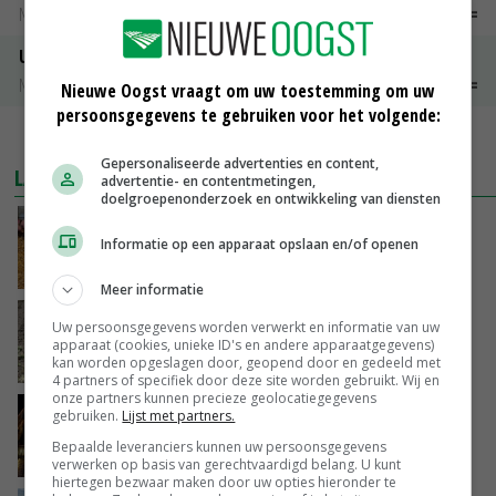
Noteringen
€ 26,00
~
€ 33,00
Uien Middenmeer Geel 30-60% grof
Noteringen
€ 0,00
~
€ 0,00
Nieuwe Oogst vraagt om uw toestemming om uw
persoonsgegevens te gebruiken voor het volgende:
MEER MARKTPRIJZEN
Gepersonaliseerde advertenties en content,
LAATSTE NIEUWS
advertentie- en contentmetingen,
doelgroepenonderzoek en ontwikkeling van diensten
Frans onderzoekcentrum bestrijkt hele
Informatie op een apparaat opslaan en/of openen
varkensvleesketen
VANDAAG, 15:29
Meer informatie
Emmeloord noteert eerste zaaiuien op
Uw persoonsgegevens worden verwerkt en informatie van uw
maximaal 20 euro
apparaat (cookies, unieke ID's en andere apparaatgegevens)
kan worden opgeslagen door, geopend door en gedeeld met
VANDAAG, 14:59
4 partners of specifiek door deze site worden gebruikt. Wij en
onze partners kunnen precieze geolocatiegegevens
Spontane boerenacties in Twente en
gebruiken.
Lijst met partners.
Apeldoorn zetten de trend
Bepaalde leveranciers kunnen uw persoonsgegevens
VANDAAG, 14:48
verwerken op basis van gerechtvaardigd belang. U kunt
hiertegen bezwaar maken door uw opties hieronder te