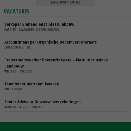
MEER ADVERTENTIES
VACATURES
Verkoper Binnendienst Glastuinbouw
KARO BV - ZWAAGDIJK, NOORD-HOLLAND,
Accountmanager Organische Bodemverbeteraars
COMGOED B.V. - NL
Projectmedewerker BoerenNetwerk – Natuurinclusieve
Landbouw
WIJ.LAND - ABCOUDE
Teamleider instroom kwekerij
IBN - SCHAIJK
Senior Adviseur Gewassenverzekeringen
AGRIVER U.A. - ZOETERMEER