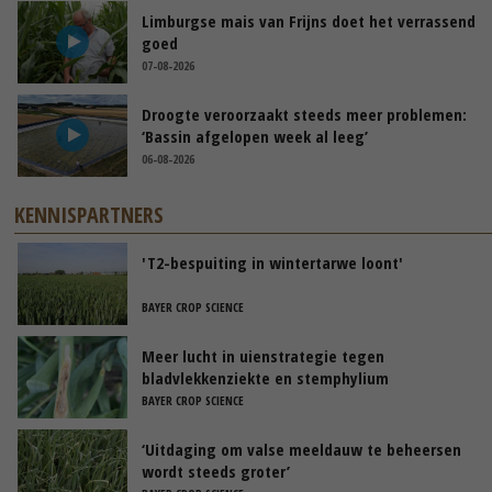
Limburgse mais van Frijns doet het verrassend
goed
07-08-2026
Droogte veroorzaakt steeds meer problemen:
‘Bassin afgelopen week al leeg’
06-08-2026
KENNISPARTNERS
'T2-bespuiting in wintertarwe loont'
BAYER CROP SCIENCE
Meer lucht in uienstrategie tegen
bladvlekkenziekte en stemphylium
BAYER CROP SCIENCE
‘Uitdaging om valse meeldauw te beheersen
wordt steeds groter’