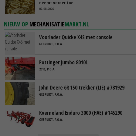
neemt verder toe
07-08-2026
NIEUW OP
MECHANISATIE
MARKT.NL
Voorlader Quicke X4S met console
GEBRUIKT, P.O.A.
Pottinger Jumbo 8010L
2016, P.O.A.
John Deere 6R 150 trekker (LIE) #781929
GEBRUIKT, P.O.A.
Kverneland Enduro 3000 (HAE) #145290
GEBRUIKT, P.O.A.