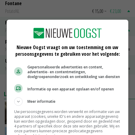
Fontane
PotatoNL
€ 15,00
~
€ 23,00
Fritesgeschikt NL Du Be
PotatoNL
€ 15,00
~
€ 23,00
Peen
Nieuwe Oogst vraagt om uw toestemming om uw
Noteringen
€ 26,00
~
€ 33,00
persoonsgegevens te gebruiken voor het volgende:
Uien Middenmeer Geel 30-60% grof
Gepersonaliseerde advertenties en content,
Noteringen
€ 0,00
~
€ 0,00
advertentie- en contentmetingen,
doelgroepenonderzoek en ontwikkeling van diensten
MEER MARKTPRIJZEN
Informatie op een apparaat opslaan en/of openen
LAATSTE NIEUWS
Meer informatie
‘Samenwerking A-ware en Amalthea gaat
Uw persoonsgegevens worden verwerkt en informatie van uw
zorgen voor meer balans’
apparaat (cookies, unieke ID's en andere apparaatgegevens)
08-08-2026
kan worden opgeslagen door, geopend door en gedeeld met
4 partners of specifiek door deze site worden gebruikt. Wij en
onze partners kunnen precieze geolocatiegegevens
Internationale vraag naar geitenzuivel blijft