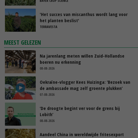
BAYER CROP SCIENCE
'Het succes van miscanthus wordt lang voor
het planten beslist'
TERRAVESTA
MEEST GELEZEN
Na jarenlang meten willen Zuid-Hollandse
boeren nu erkenning
08-08-2026
Oekraïne-vlogger Kees Huizinga: ‘Bezoek van
de ambassade mag zelf groente plukken’
07-08-2026
‘De droogte begint ver voor de grens bij
Lobith’
08-08-2026
Aandeel China in wereldwijde fritesexport