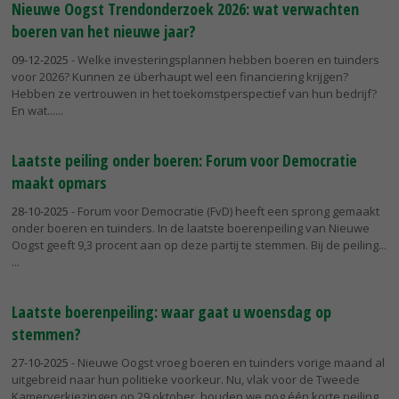
Nieuwe Oogst Trendonderzoek 2026: wat verwachten
boeren van het nieuwe jaar?
09-12-2025
- Welke investeringsplannen hebben boeren en tuinders
voor 2026? Kunnen ze überhaupt wel een financiering krijgen?
Hebben ze vertrouwen in het toekomstperspectief van hun bedrijf?
En wat...
Laatste peiling onder boeren: Forum voor Democratie
maakt opmars
28-10-2025
- Forum voor Democratie (FvD) heeft een sprong gemaakt
onder boeren en tuinders. In de laatste boerenpeiling van Nieuwe
Oogst geeft 9,3 procent aan op deze partij te stemmen. Bij de peiling...
Laatste boerenpeiling: waar gaat u woensdag op
stemmen?
27-10-2025
- Nieuwe Oogst vroeg boeren en tuinders vorige maand al
uitgebreid naar hun politieke voorkeur. Nu, vlak voor de Tweede
Kamerverkiezingen op 29 oktober, houden we nog één korte peiling