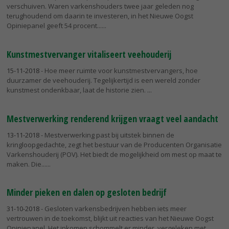
verschuiven. Waren varkenshouders twee jaar geleden nog
terughoudend om daarin te investeren, in het Nieuwe Oogst
Opiniepanel geeft 54 procent...
Kunstmestvervanger vitaliseert veehouderij
15-11-2018
- Hoe meer ruimte voor kunstmestvervangers, hoe
duurzamer de veehouderij. Tegelijkertijd is een wereld zonder
kunstmest ondenkbaar, laat de historie zien.
Mestverwerking renderend krijgen vraagt veel aandacht
13-11-2018
- Mestverwerking past bij uitstek binnen de
kringloopgedachte, zegt het bestuur van de Producenten Organisatie
Varkenshouderij (POV). Het biedt de mogelijkheid om mest op maat te
maken. Die...
Minder pieken en dalen op gesloten bedrijf
31-10-2018
- Gesloten varkensbedrijven hebben iets meer
vertrouwen in de toekomst, blijkt uit reacties van het Nieuwe Oogst
Opiniepanel. Het inkomen schommelt er minder, vergeleken met