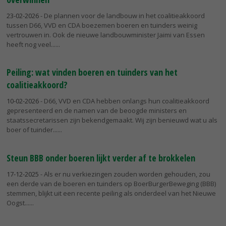
23-02-2026
- De plannen voor de landbouw in het coalitieakkoord
tussen D66, VVD en CDA boezemen boeren en tuinders weinig
vertrouwen in. Ook de nieuwe landbouwminister Jaimi van Essen
heeft nog veel...
Peiling: wat vinden boeren en tuinders van het
coalitieakkoord?
10-02-2026
- D66, VVD en CDA hebben onlangs hun coalitieakkoord
gepresenteerd en de namen van de beoogde ministers en
staatssecretarissen zijn bekendgemaakt. Wij zijn benieuwd wat u als
boer of tuinder...
Steun BBB onder boeren lijkt verder af te brokkelen
17-12-2025
- Als er nu verkiezingen zouden worden gehouden, zou
een derde van de boeren en tuinders op BoerBurgerBeweging (BBB)
stemmen, blijkt uit een recente peiling als onderdeel van het Nieuwe
Oogst...