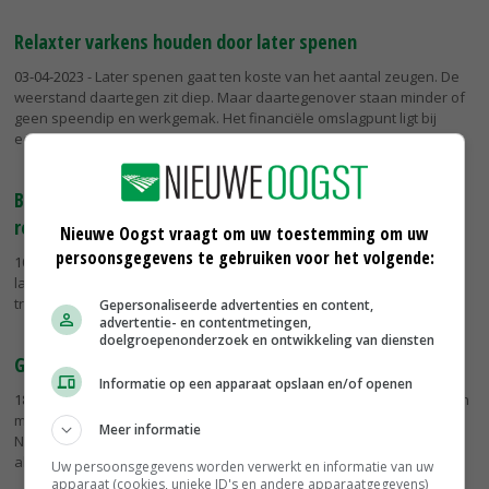
Relaxter varkens houden door later spenen
03-04-2023
- Later spenen gaat ten koste van het aantal zeugen. De
weerstand daartegen zit diep. Maar daartegenover staan minder of
geen speendip en werkgemak. Het financiële omslagpunt ligt bij
een...
Boeren en tuinders rekenen keihard af met
regeringspartijen
Nieuwe Oogst vraagt om uw toestemming om uw
persoonsgegevens te gebruiken voor het volgende:
10-03-2023
- Boeren en tuinders rekenen de coalitiepartijen in de
landelijke politiek keihard af op het gevoerde beleid. Het CDA lijkt de
traditioneel grote boerenachterban kwijt te zijn. Ook VVD krijgt...
Gepersonaliseerde advertenties en content,
advertentie- en contentmetingen,
doelgroepenonderzoek en ontwikkeling van diensten
Gros akkerbouwers ziet geen ruimte voor extensivering
Informatie op een apparaat opslaan en/of openen
18-02-2023
- 74 procent van de Nederlandse akkerbouwers ziet geen
mogelijkheden om het bouwplan te verruimen. Dat blijkt uit het
Meer informatie
Nieuwe Oogst bouwplanonderzoek waaraan bijna vierhonderd
akkerbouwers...
Uw persoonsgegevens worden verwerkt en informatie van uw
apparaat (cookies, unieke ID's en andere apparaatgegevens)