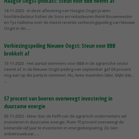
Haagse Oogst-podcast: Steun voor BBB neemt af
14-11-2023
- In deze aflevering van Haagse Oogst praten
hoofdredacteur Esther de Snoo en redacteuren René Bouwmeester
en Tys Hallema over de meest recente verkiezingspeiling van Nieuwe
Oogst in de...
Verkiezingspeiling Nieuwe Oogst: Steun voor BBB
brokkelt af
13-11-2023
- Het aantal stemmers voor BBB in de agrarische sector
neemt af. In de Nieuwe Oogst-peiling van september gaf 69 procent
nog aan op die partij te stemmen. Nu, twee maanden later, blijkt dat...
57 procent van boeren overweegt investering in
duurzame energie
02-11-2023
- Meer dan de helft van de agrarisch ondernemers wil
investeren in duurzame energie. Ruim 70 procent overweegt de
komende vijf jaar te investeren in energiebesparing. Ze zien
onbetrouwbaar...