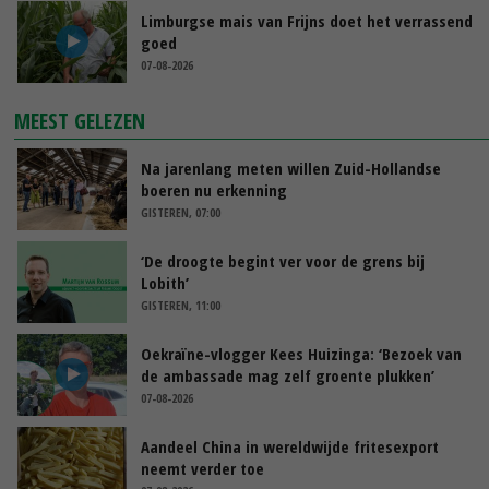
Limburgse mais van Frijns doet het verrassend
goed
07-08-2026
MEEST GELEZEN
Na jarenlang meten willen Zuid-Hollandse
boeren nu erkenning
GISTEREN, 07:00
‘De droogte begint ver voor de grens bij
Lobith’
GISTEREN, 11:00
Oekraïne-vlogger Kees Huizinga: ‘Bezoek van
de ambassade mag zelf groente plukken’
07-08-2026
Aandeel China in wereldwijde fritesexport
neemt verder toe