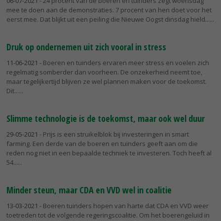
06-07-2021
- 24 procent van de boeren en tuinders zegt woensdag
mee te doen aan de demonstraties. 7 procent van hen doet voor het
eerst mee. Dat blijkt uit een peiling die Nieuwe Oogst dinsdag hield...
Druk op ondernemen uit zich vooral in stress
11-06-2021
- Boeren en tuinders ervaren meer stress en voelen zich
regelmatig somberder dan voorheen. De onzekerheid neemt toe,
maar tegelijkertijd blijven ze wel plannen maken voor de toekomst.
Dit...
Slimme technologie is de toekomst, maar ook wel duur
29-05-2021
- Prijs is een struikelblok bij investeringen in smart
farming. Een derde van de boeren en tuinders geeft aan om die
reden nog niet in een bepaalde techniek te investeren. Toch heeft al
54...
Minder steun, maar CDA en VVD wel in coalitie
13-03-2021
- Boeren tuinders hopen van harte dat CDA en VVD weer
toetreden tot de volgende regeringscoalitie. Om het boerengeluid in