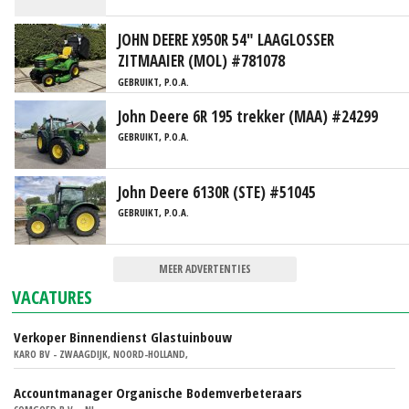
JOHN DEERE X950R 54" LAAGLOSSER
ZITMAAIER (MOL) #781078
GEBRUIKT, P.O.A.
John Deere 6R 195 trekker (MAA) #24299
GEBRUIKT, P.O.A.
John Deere 6130R (STE) #51045
GEBRUIKT, P.O.A.
MEER ADVERTENTIES
VACATURES
Verkoper Binnendienst Glastuinbouw
KARO BV - ZWAAGDIJK, NOORD-HOLLAND,
Accountmanager Organische Bodemverbeteraars