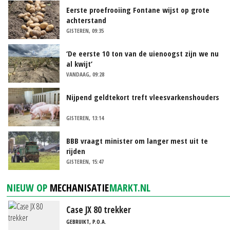
Eerste proefrooiing Fontane wijst op grote
achterstand
GISTEREN, 09:35
‘De eerste 10 ton van de uienoogst zijn we nu
al kwijt’
VANDAAG, 09:28
Nijpend geldtekort treft vleesvarkenshouders
GISTEREN, 13:14
BBB vraagt minister om langer mest uit te
rijden
GISTEREN, 15:47
NIEUW OP
MECHANISATIE
MARKT.NL
Case JX 80 trekker
GEBRUIKT, P.O.A.