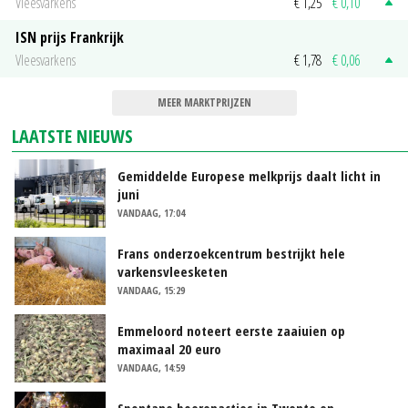
Vleesvarkens
€ 1,25
€ 0,10
ISN prijs Frankrijk
Vleesvarkens
€ 1,78
€ 0,06
MEER MARKTPRIJZEN
LAATSTE NIEUWS
Gemiddelde Europese melkprijs daalt licht in
juni
VANDAAG, 17:04
Frans onderzoekcentrum bestrijkt hele
varkensvleesketen
VANDAAG, 15:29
Emmeloord noteert eerste zaaiuien op
maximaal 20 euro
VANDAAG, 14:59