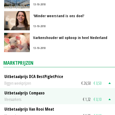
13-10-2018
'Minder weerstand is ons doel'
13-10-2018
Varkenshouder wil opkoop in heel Nederland
13-10-2018
MARKTPRIJZEN
Uitbetaalprijs DCA BestPigletPrice
Biggen weekprijzen
€ 26,50
€ 0,50
Uitbetaalprijs Compaxo
Vleesvarkens
€ 1,32
€ 0,10
Uitbetaalprijs Van Rooi Meat