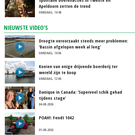
Spontane boerenacties in Twente en
Apeldoorn zetten de trend
VANDAAG, 14:48
NIEUWSTE VIDEO'S
Droogte veroorzaakt steeds meer problemen:
‘Bassin afgelopen week al leeg’
VANDAAG, 14:06
Koeien van enige drijvende boerderij ter
wereld zijn te koop
VANDAAG, 12:00
Danique in Canada: ‘Superveel schik gehad
tijdens stage’
04-08-2026
POAH!: Fendt 1042
01-08-2026