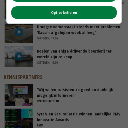
Limburgse mais van Frijns doet het verrassend
goed
Opties beheren
VANDAAG, 10:00
Droogte veroorzaakt steeds meer problemen:
‘Bassin afgelopen week al leeg’
GISTEREN, 14:06
Koeien van enige drijvende boerderij ter
wereld zijn te koop
GISTEREN, 12:00
KENNISPARTNERS
'Wij willen cursisten zo goed en duidelijk
mogelijk informeren'
SPUITLICENTIE.NL
SyreN en SecureCattle winnen landelijke RMV
Innovatie Awards
RMV