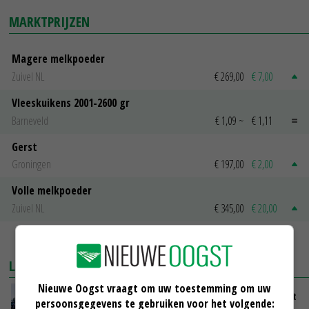
MARKTPRIJZEN
Magere melkpoeder
Zuivel NL
€ 269,00
€ 7,00
Vleeskuikens 2001-2600 gr
Barneveld
€ 1,09
~
€ 1,11
Gerst
Groningen
€ 197,00
€ 2,00
Volle melkpoeder
Zuivel NL
€ 345,00
€ 20,00
MEER MARKTPRIJZEN
LAATSTE NIEUWS
Nieuwe Oogst vraagt om uw toestemming om uw
LTO en NAJK roepen leden op Brabants protest
persoonsgegevens te gebruiken voor het volgende: