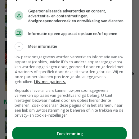
te steunen
VANDAAG, 12:29
Gepersonaliseerde advertenties en content,
advertentie- en contentmetingen,
Oekraïne-vlogger Kees Huizinga: ‘Bezoek van
doelgroepenonderzoek en ontwikkeling van diensten
de ambassade mag zelf groente plukken’
VANDAAG, 12:00
Informatie op een apparaat opslaan en/of openen
Ministerie zoekt tweehonderd agrariërs die
Meer informatie
mee willen denken
Uw persoonsgegevens worden verwerkt en informatie van uw
VANDAAG, 11:34
apparaat (cookies, unieke ID's en andere apparaatgegevens)
kan worden opgeslagen door, geopend door en gedeeld met
4 partners of specifiek door deze site worden gebruikt. Wij en
Droogte zet Britse melkveehouderij onder druk
onze partners kunnen precieze geolocatiegegevens
gebruiken.
Lijst met partners.
VANDAAG, 11:04
Bepaalde leveranciers kunnen uw persoonsgegevens
verwerken op basis van gerechtvaardigd belang. U kunt
NIEUWSTE VIDEO'S
hiertegen bezwaar maken door uw opties hieronder te
beheren. Zoek onderaan deze pagina of in het sitemenu naar
een link om uw toestemming te beheren of in te trekken via de
Oekraïne-vlogger Kees Huizinga: ‘Bezoek van
privacy- en cookie-instellingen.
de ambassade mag zelf groente plukken’
VANDAAG, 12:00
Toestemming