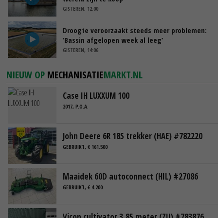
GISTEREN, 12:00
Droogte veroorzaakt steeds meer problemen:
‘Bassin afgelopen week al leeg’
GISTEREN, 14:06
NIEUW OP
MECHANISATIE
MARKT.NL
Case IH LUXXUM 100
2017, P.O.A.
John Deere 6R 185 trekker (HAE) #782220
GEBRUIKT, € 161.500
Maaidek 60D autoconnect (HIL) #27086
GEBRUIKT, € 4.200
Vicon cultivator 3,85 meter (ZIJ) #783876