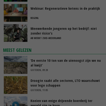
Webinar: Regeneratieve ketens in de praktijk
REGENL
Meewerkende jongeren op het bedrijf: niet
zonder risico's
AB WERKT ZUID-NEDERLAND
MEEST GELEZEN
‘De eerste 10 ton van de uienoogst zijn we nu
al kwijt’
GISTEREN, 09:28
Droogte raakt alle sectoren, LTO waarschuwt
voor lege schappen
GISTEREN, 11:05
Koeien van enige drijvende boerderij ter
wereld zijn te koop