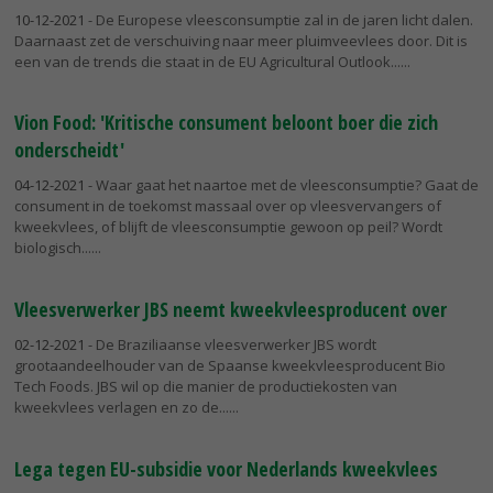
10-12-2021
- De Europese vleesconsumptie zal in de jaren licht dalen.
Daarnaast zet de verschuiving naar meer pluimveevlees door. Dit is
een van de trends die staat in de EU Agricultural Outlook...
Vion Food: 'Kritische consument beloont boer die zich
onderscheidt'
04-12-2021
- Waar gaat het naartoe met de vleesconsumptie? Gaat de
consument in de toekomst massaal over op vleesvervangers of
kweekvlees, of blijft de vleesconsumptie gewoon op peil? Wordt
biologisch...
Vleesverwerker JBS neemt kweekvleesproducent over
02-12-2021
- De Braziliaanse vleesverwerker JBS wordt
grootaandeelhouder van de Spaanse kweekvleesproducent Bio
Tech Foods. JBS wil op die manier de productiekosten van
kweekvlees verlagen en zo de...
Lega tegen EU-subsidie voor Nederlands kweekvlees