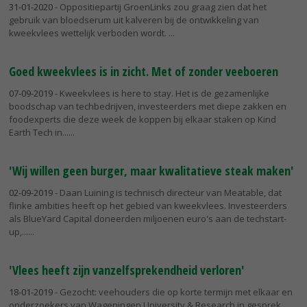
31-01-2020
- Oppositiepartij GroenLinks zou graag zien dat het
gebruik van bloedserum uit kalveren bij de ontwikkeling van
kweekvlees wettelijk verboden wordt.
Goed kweekvlees is in zicht. Met of zonder veeboeren
07-09-2019
- Kweekvlees is here to stay. Het is de gezamenlijke
boodschap van techbedrijven, investeerders met diepe zakken en
foodexperts die deze week de koppen bij elkaar staken op Kind
Earth Tech in...
'Wij willen geen burger, maar kwalitatieve steak maken'
02-09-2019
- Daan Luining is technisch directeur van Meatable, dat
flinke ambities heeft op het gebied van kweekvlees. Investeerders
als BlueYard Capital doneerden miljoenen euro's aan de techstart-
up,...
'Vlees heeft zijn vanzelfsprekendheid verloren'
18-01-2019
- Gezocht: veehouders die op korte termijn met elkaar en
onderzoekers van Wageningen University & Research in gesprek