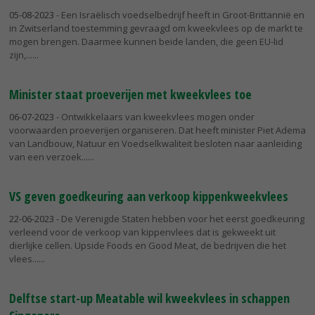
05-08-2023
- Een Israëlisch voedselbedrijf heeft in Groot-Brittannië en
in Zwitserland toestemming gevraagd om kweekvlees op de markt te
mogen brengen. Daarmee kunnen beide landen, die geen EU-lid
zijn,...
Minister staat proeverijen met kweekvlees toe
06-07-2023
- Ontwikkelaars van kweekvlees mogen onder
voorwaarden proeverijen organiseren. Dat heeft minister Piet Adema
van Landbouw, Natuur en Voedselkwaliteit besloten naar aanleiding
van een verzoek...
VS geven goedkeuring aan verkoop kippenkweekvlees
22-06-2023
- De Verenigde Staten hebben voor het eerst goedkeuring
verleend voor de verkoop van kippenvlees dat is gekweekt uit
dierlijke cellen. Upside Foods en Good Meat, de bedrijven die het
vlees...
Delftse start-up Meatable wil kweekvlees in schappen