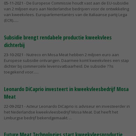
05-11-2021
- De Europese Commissie houdt vast aan de EU-subsidie
van 2 miljoen euro aan Nederlandse bedrijven voor de ontwikkeling
van kweekvlees. Europarlementariërs van de Italiaanse partij Lega
(ECR)...
Subsidie brengt rendabele productie kweekvlees
dichterbij
23-10-2021
- Nutreco en Mosa Meat hebben 2 miljoen euro aan
Europese subsidie ontvangen. Daarmee komt kweekvlees een stap
dichter bij commerciële levensvatbaarheid. De subsidie ??is
toegekend voor...
Leonardo DiCaprio investeert in kweekvleesbedrijf Mosa
Meat
22-09-2021
- Acteur Leonardo DiCaprio is adviseur en investeerder in
het Nederlandse kweekvleesbedrijf Mosa Meat. Dat heeft het
Limburgse bedrijf bekendgemaakt.
Future Meat Technologies start kweekvleesproductie