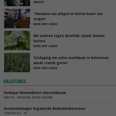
SMAXTEC
'Toename van plagen in bieten baart ons
zorgen'
BAYER CROP SCIENCE
We vechten tegen dezelfde vijand: Bremia
lactuca
BAYER CROP SCIENCE
‘Uitdaging om valse meeldauw te beheersen
wordt steeds groter’
BAYER CROP SCIENCE
VACATURES
Verkoper Binnendienst Glastuinbouw
KARO BV - ZWAAGDIJK, NOORD-HOLLAND,
Accountmanager Organische Bodemverbeteraars
COMGOED B.V. - NL