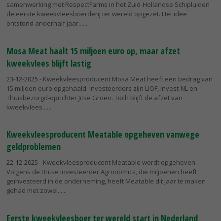
samenwerking met RespectFarms in het Zuid-Hollandse Schipluiden
de eerste kweekvleesboerderij ter wereld opgezet. Het idee
ontstond anderhalf jaar...
Mosa Meat haalt 15 miljoen euro op, maar afzet
kweekvlees blijft lastig
23-12-2025
- Kweekvleesproducent Mosa Meat heeft een bedrag van
15 miljoen euro opgehaald. Investeerders zijn LIOF, Invest-NL en
Thuisbezorgd-oprichter Jitse Groen. Toch blijft de afzet van
kweekvlees...
Kweekvleesproducent Meatable opgeheven vanwege
geldproblemen
22-12-2025
- Kweekvleesproducent Meatable wordt opgeheven.
Volgens de Britse investeerder Agronomics, die miljoenen heeft
geïnvesteerd in de onderneming, heeft Meatable dit jaar te maken
gehad met zowel...
Eerste kweekvleesboer ter wereld start in Nederland