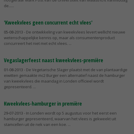
hoogleraar Mark Post van de Universiteit van Maastricht vanmiddag
de...
'Kweekvlees geen concurrent echt vlees'
05-08-2013
- De ontwikkeling van kweekvlees levert wellicht nieuwe
wetenschappelijke kennis op, maar als consumentenproduct
concurreert het niet met echt vlees.
Vegaslagerfeest naast kweekvlees-première
01-08-2013
- De Vegetarische Slager plaatst met de van plantaardige
eiwitten gemaakte mc2 Burger een alternatief naast de hamburger
van kweekvlees die maandag in Londen officieel wordt
gepresenteerd.
Kweekvlees-hamburger in première
29-07-2013
- In Londen wordt op 5 augustus voor het eerst een
hamburger gepresenteerd, waarvan het vlees is gekweekt uit
stamcellen uit de nek van een koe.