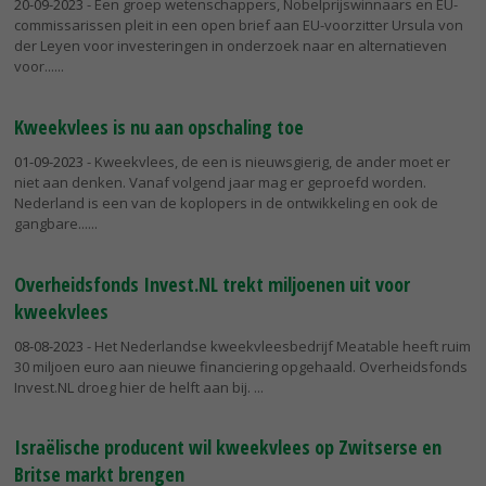
20-09-2023
- Een groep wetenschappers, Nobelprijswinnaars en EU-
commissarissen pleit in een open brief aan EU-voorzitter Ursula von
der Leyen voor investeringen in onderzoek naar en alternatieven
voor...
Kweekvlees is nu aan opschaling toe
01-09-2023
- Kweekvlees, de een is nieuwsgierig, de ander moet er
niet aan denken. Vanaf volgend jaar mag er geproefd worden.
Nederland is een van de koplopers in de ontwikkeling en ook de
gangbare...
Overheidsfonds Invest.NL trekt miljoenen uit voor
kweekvlees
08-08-2023
- Het Nederlandse kweekvleesbedrijf Meatable heeft ruim
30 miljoen euro aan nieuwe financiering opgehaald. Overheidsfonds
Invest.NL droeg hier de helft aan bij.
Israëlische producent wil kweekvlees op Zwitserse en
Britse markt brengen