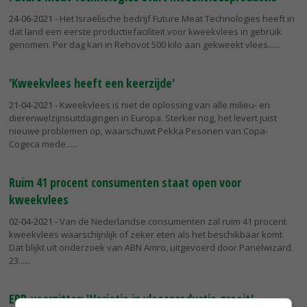
24-06-2021
- Het Israëlische bedrijf Future Meat Technologies heeft in
dat land een eerste productiefaciliteit voor kweekvlees in gebruik
genomen. Per dag kan in Rehovot 500 kilo aan gekweekt vlees...
'Kweekvlees heeft een keerzijde'
21-04-2021
- Kweekvlees is niet de oplossing van alle milieu- en
dierenwelzijnsuitdagingen in Europa. Sterker nog, het levert juist
nieuwe problemen op, waarschuwt Pekka Pesonen van Copa-
Cogeca mede...
Ruim 41 procent consumenten staat open voor
kweekvlees
02-04-2021
- Van de Nederlandse consumenten zal ruim 41 procent
kweekvlees waarschijnlijk of zeker eten als het beschikbaar komt.
Dat blijkt uit onderzoek van ABN Amro, uitgevoerd door Panelwizard.
23...
EPP-voorzitter: 'Variatie in vleesproductie groeit'