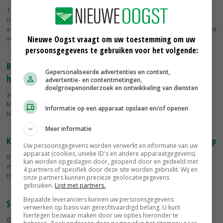
13-02-2021
- Voor allerhande vormen van vleesproductie komt er
ruimte. 'Van alles tussen de varkenshouder die honderdduizend
varkens voor de wereldmarkt produceert en een gesloten bedrijf met
veertig...
Nieuwe Oogst vraagt om uw toestemming om uw
persoonsgegevens te gebruiken voor het volgende:
Belgische kweekvleesproducent komt in Israëlische
Gepersonaliseerde advertenties en content,
handen
advertentie- en contentmetingen,
doelgroepenonderzoek en ontwikkeling van diensten
30-12-2020
- De Belgische ontwikkelaar van kweekvlees Peace of
Meat is voor 15 miljoen euro opgekocht door het Israëlische bedrijf
Informatie op een apparaat opslaan en/of openen
Meat-Tech 3D. De pas vorig jaar opgerichte Belgische start-up is...
Meer informatie
Kweekvlees-start-up Mosa Meat haalt weer miljoenen op
Uw persoonsgegevens worden verwerkt en informatie van uw
apparaat (cookies, unieke ID's en andere apparaatgegevens)
07-12-2020
- Het Nederlandse bedrijf Mosa Meat heeft nog eens 20
kan worden opgeslagen door, geopend door en gedeeld met
miljoen dollar, circa 16,5 miljoen euro, opgehaald bij investeerders.
4 partners of specifiek door deze site worden gebruikt. Wij en
De ontwikkelaar van kweekvlees had in september al 55 miljoen...
onze partners kunnen precieze geolocatiegegevens
gebruiken.
Lijst met partners.
Bepaalde leveranciers kunnen uw persoonsgegevens
Singapore geeft als eerste groen licht voor kweekvlees
verwerken op basis van gerechtvaardigd belang. U kunt
hiertegen bezwaar maken door uw opties hieronder te
03-12-2020
- Singapore heeft als eerste land de verkoop van