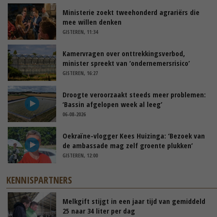
Ministerie zoekt tweehonderd agrariërs die
mee willen denken
GISTEREN, 11:34
Kamervragen over onttrekkingsverbod,
minister spreekt van ‘ondernemersrisico’
GISTEREN, 16:27
Droogte veroorzaakt steeds meer problemen:
‘Bassin afgelopen week al leeg’
06-08-2026
Oekraïne-vlogger Kees Huizinga: ‘Bezoek van
de ambassade mag zelf groente plukken’
GISTEREN, 12:00
KENNISPARTNERS
Melkgift stijgt in een jaar tijd van gemiddeld
25 naar 34 liter per dag