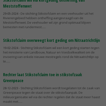
Stikstofclaim wil via kortgeding ontheffing van
Meststoffenwet
29-05-2024
- De stichting Stikstofclaim en een veehouder uit het
Rivierengebied hebben ontheffing aangevraagd van de
Meststoffenwet. De veehouder wil zijn grond optimaal blijven
bemesten met rundermest...
Stikstofclaim overweegt kort geding om Nitraatrichtlijn
19-02-2024
- Stichting Stikstofclaim wil een kort geding starten tegen
het ministerie van Landbouw, Natuur en Voedselkwaliteit om de
invoering van enkele nieuwe mestregels rond de Nitraatrichtlijn op
te...
Rechter laat Stikstofclaim toe in stikstofzaak
Greenpeace
28-12-2023
- Stichting Stikstofclaim wordt toegelaten tot de zaak van
Greenpeace tegen de staat over de stikstofaanpak. De
milieuorganisatie wil via de rechter regelen dat de staat meer haast
maakt met...