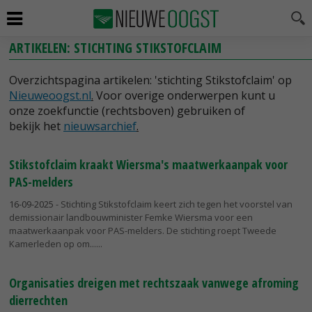
ARTIKELEN: STICHTING STIKSTOFCLAIM
Overzichtspagina artikelen: 'stichting Stikstofclaim' op
Nieuweoogst.nl
.
Voor overige onderwerpen kunt u
onze zoekfunctie (rechtsboven) gebruiken of
bekijk het
nieuwsarchief
.
Stikstofclaim kraakt Wiersma's maatwerkaanpak voor
PAS-melders
16-09-2025
- Stichting Stikstofclaim keert zich tegen het voorstel van
demissionair landbouwminister Femke Wiersma voor een
maatwerkaanpak voor PAS-melders. De stichting roept Tweede
Kamerleden op om...
Organisaties dreigen met rechtszaak vanwege afroming
dierrechten