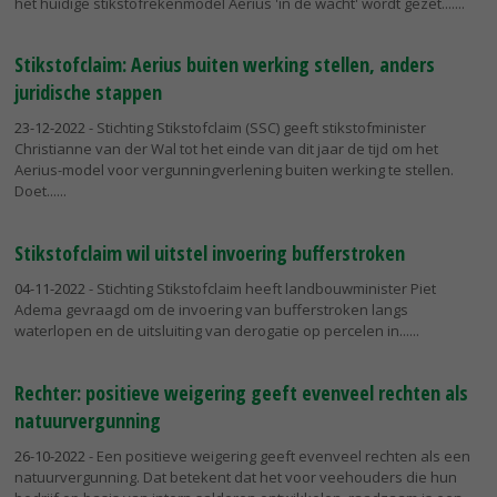
het huidige stikstofrekenmodel Aerius 'in de wacht' wordt gezet....
Stikstofclaim: Aerius buiten werking stellen, anders
juridische stappen
23-12-2022
- Stichting Stikstofclaim (SSC) geeft stikstofminister
Christianne van der Wal tot het einde van dit jaar de tijd om het
Aerius-model voor vergunningverlening buiten werking te stellen.
Doet...
Stikstofclaim wil uitstel invoering bufferstroken
04-11-2022
- Stichting Stikstofclaim heeft landbouwminister Piet
Adema gevraagd om de invoering van bufferstroken langs
waterlopen en de uitsluiting van derogatie op percelen in...
Rechter: positieve weigering geeft evenveel rechten als
natuurvergunning
26-10-2022
- Een positieve weigering geeft evenveel rechten als een
natuurvergunning. Dat betekent dat het voor veehouders die hun