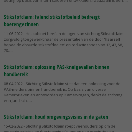
bedrijf op basis van intern salderen ontwikkelen, raadzaam is een...
Stikstofclaim: falend stikstofbeleid bedreigt
boerengezinnen
11-06-2022
- Het kabinet heeft in de ogen van stichting Stikstofclaim
zorgvuldig toegewerkt naar de presentatie van de door 'haarzelf
bepaalde absurde stikstofdoelen' en reductiezones van 12, 47, 58,
70...
Stikstofclaim: oplossing PAS-knelgevallen binnen
handbereik
08-04-2022
- Stichting Stikstofclaim stelt dat een oplossing voor de
PAS-melders binnen handbereik is. Op basis van diverse
Kamerbrieven en antwoorden op Kamervragen, denkt de stichting
een juridisch...
Stikstofclaim: houd omgevingsvisies in de gaten
15-02-2022
- Stichting Stikstofclaim roept veehouders op om de
omgevingsvisies en (bestemmings)plannen van provincies en