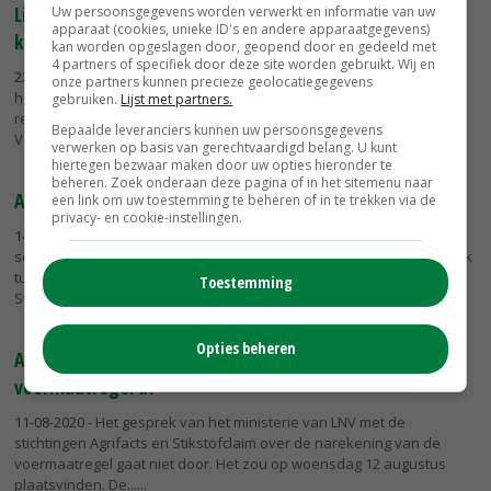
Linda Janssen: Goocheltruc met stikstof klopt van geen
Uw persoonsgegevens worden verwerkt en informatie van uw
apparaat (cookies, unieke ID's en andere apparaatgegevens)
kanten
kan worden opgeslagen door, geopend door en gedeeld met
4 partners of specifiek door deze site worden gebruikt. Wij en
22-08-2020
- Het intrekken van de voermaatregel is een papieren
onze partners kunnen precieze geolocatiegegevens
hocus pocus om woningbouw mogelijk te maken, was woensdag de
gebruiken.
Lijst met partners.
reactie van Linda Janssen, voorzitter Producenten Organisatie
Bepaalde leveranciers kunnen uw persoonsgegevens
Varkenshouderij...
verwerken op basis van gerechtvaardigd belang. U kunt
hiertegen bezwaar maken door uw opties hieronder te
beheren. Zoek onderaan deze pagina of in het sitemenu naar
Afblazen overleg voermaatregel leidt tot Kamervragen
een link om uw toestemming te beheren of in te trekken via de
privacy- en cookie-instellingen.
14-08-2020
- Mark Harbers (VVD) en Jaco Geurts (CDA) hebben
schriftelijke Kamervragen gesteld over het afblazen van het gesprek
tussen landbouwminister Carola Schouten en de stichtingen
Toestemming
Stikstofclaim en...
Opties beheren
Agrifacts en Stikstofclaim blazen gesprek met LNV over
voermaatregel af
11-08-2020
- Het gesprek van het ministerie van LNV met de
stichtingen Agrifacts en Stikstofclaim over de narekening van de
voermaatregel gaat niet door. Het zou op woensdag 12 augustus
plaatsvinden. De...