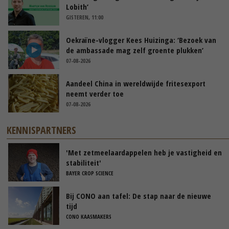
Lobith’
GISTEREN, 11:00
Oekraïne-vlogger Kees Huizinga: ‘Bezoek van
de ambassade mag zelf groente plukken’
07-08-2026
Aandeel China in wereldwijde fritesexport
neemt verder toe
07-08-2026
KENNISPARTNERS
'Met zetmeelaardappelen heb je vastigheid en
stabiliteit'
BAYER CROP SCIENCE
Bij CONO aan tafel: De stap naar de nieuwe
tijd
CONO KAASMAKERS