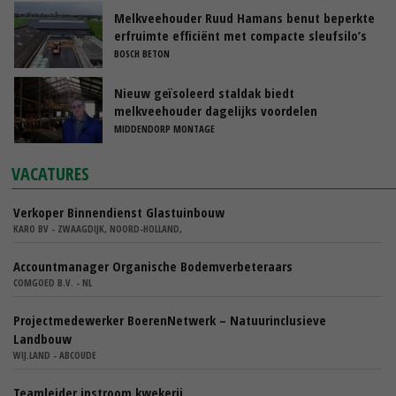
Melkveehouder Ruud Hamans benut beperkte
erfruimte efficiënt met compacte sleufsilo’s
BOSCH BETON
Nieuw geïsoleerd staldak biedt
melkveehouder dagelijks voordelen
MIDDENDORP MONTAGE
VACATURES
Verkoper Binnendienst Glastuinbouw
KARO BV - ZWAAGDIJK, NOORD-HOLLAND,
Accountmanager Organische Bodemverbeteraars
COMGOED B.V. - NL
Projectmedewerker BoerenNetwerk – Natuurinclusieve
Landbouw
WIJ.LAND - ABCOUDE
Teamleider instroom kwekerij