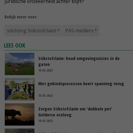
juridische onzekerheid achter blijft?'
Bekijk meer over:
stichting Stikstofclaim
PAS-melders
LEES OOK
Stikstofclaim: houd omgevingsvisies in de
gaten
15-02-2022
Met gebiedsprocessen keert spanning terug
15-01-2022
Zorgen Stikstofclaim om 'dubbele pet'
Gelderse ecoloog
10-01-2022