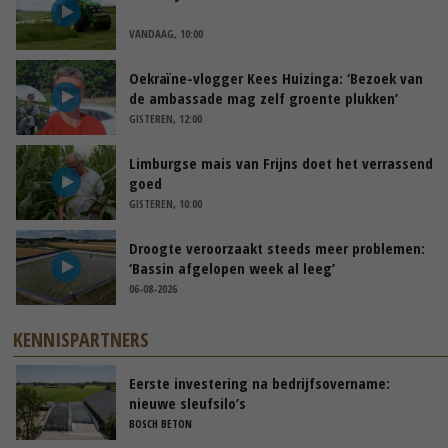
VANDAAG, 10:00
Oekraïne-vlogger Kees Huizinga: ‘Bezoek van
de ambassade mag zelf groente plukken’
GISTEREN, 12:00
Limburgse mais van Frijns doet het verrassend
goed
GISTEREN, 10:00
Droogte veroorzaakt steeds meer problemen:
‘Bassin afgelopen week al leeg’
06-08-2026
KENNISPARTNERS
Eerste investering na bedrijfsovername:
nieuwe sleufsilo’s
BOSCH BETON