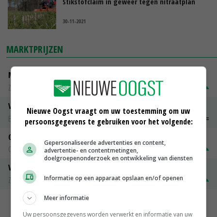
Stikstofclaim in geweer tegen nitraatplan
30-11-2021
MARKTPRIJZEN
Magere melkpoeder
Zuivel NL
€ 269,00
€ 7,00
Vleeskuikens 2001-2600 gr
Nieuwe Oogst vraagt om uw toestemming om uw
Barneveld
€ 1,09
~
€ 1,11
persoonsgegevens te gebruiken voor het volgende:
Gerst
Gepersonaliseerde advertenties en content,
Groningen
€ 197,00
€ 2,00
advertentie- en contentmetingen,
doelgroepenonderzoek en ontwikkeling van diensten
Volle melkpoeder
Informatie op een apparaat opslaan en/of openen
Zuivel NL
€ 345,00
€ 20,00
Meer informatie
MEER MARKTPRIJZEN
Uw persoonsgegevens worden verwerkt en informatie van uw