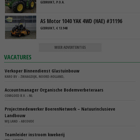
GEBRUIKT, P.O.A.
AS Motor 1040 YAK 4WD (HAE) #31196
GEBRUIKT, € 13.948
MEER ADVERTENTIES
VACATURES
Verkoper Binnendienst Glastuinbouw
KARO BV - ZWAAGDIJK, NOORD-HOLLAND,
Accountmanager Organische Bodemverbeteraars
COMGOED B.V. - NL
Projectmedewerker BoerenNetwerk – Natuurinclusieve
Landbouw
WIJ.LAND - ABCOUDE
Teamleider instroom kwekerij