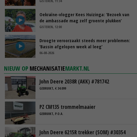
GISTEREN, 11:34
Oekraïne-vlogger Kees Huizinga: ‘Bezoek van
de ambassade mag zelf groente plukken’
GISTEREN, 12:00
Droogte veroorzaakt steeds meer problemen:
‘Bassin afgelopen week al leeg’
06-08-2026
NIEUW OP
MECHANISATIE
MARKT.NL
John Deere 2038R (AKK) #781742
GEBRUIKT, € 34.099
PZ CM135 trommelmaaier
GEBRUIKT, P.O.A.
John Deere 6215R trekker (SOM) #30354