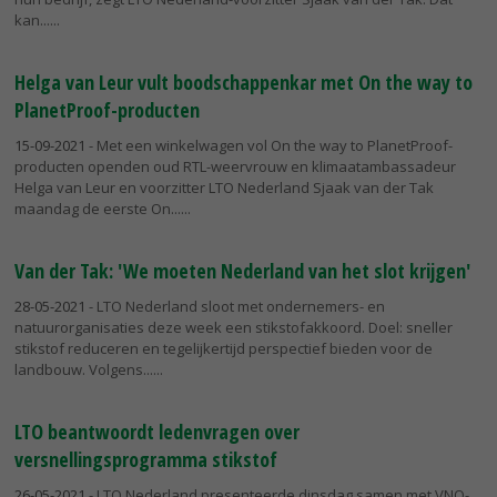
kan...
Helga van Leur vult boodschappenkar met On the way to
PlanetProof-producten
15-09-2021
- Met een winkelwagen vol On the way to PlanetProof-
producten openden oud RTL-weervrouw en klimaatambassadeur
Helga van Leur en voorzitter LTO Nederland Sjaak van der Tak
maandag de eerste On...
Van der Tak: 'We moeten Nederland van het slot krijgen'
28-05-2021
- LTO Nederland sloot met ondernemers- en
natuurorganisaties deze week een stikstofakkoord. Doel: sneller
stikstof reduceren en tegelijkertijd perspectief bieden voor de
landbouw. Volgens...
LTO beantwoordt ledenvragen over
versnellingsprogramma stikstof
26-05-2021
- LTO Nederland presenteerde dinsdag samen met VNO-