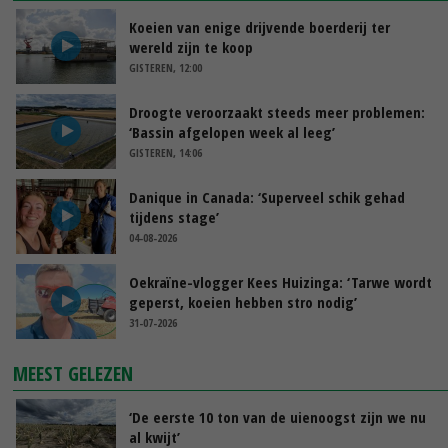
Koeien van enige drijvende boerderij ter
wereld zijn te koop
GISTEREN, 12:00
Droogte veroorzaakt steeds meer problemen:
‘Bassin afgelopen week al leeg’
GISTEREN, 14:06
Danique in Canada: ‘Superveel schik gehad
tijdens stage’
04-08-2026
Oekraïne-vlogger Kees Huizinga: ‘Tarwe wordt
geperst, koeien hebben stro nodig’
31-07-2026
MEEST GELEZEN
‘De eerste 10 ton van de uienoogst zijn we nu
al kwijt’