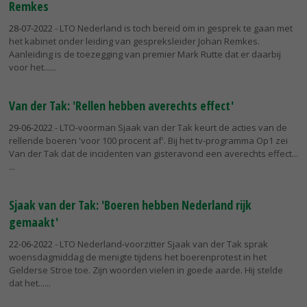
Remkes
28-07-2022
- LTO Nederland is toch bereid om in gesprek te gaan met
het kabinet onder leiding van gespreksleider Johan Remkes.
Aanleiding is de toezegging van premier Mark Rutte dat er daarbij
voor het...
Van der Tak: 'Rellen hebben averechts effect'
29-06-2022
- LTO-voorman Sjaak van der Tak keurt de acties van de
rellende boeren 'voor 100 procent af'. Bij het tv-programma Op1 zei
Van der Tak dat de incidenten van gisteravond een averechts effect...
Sjaak van der Tak: 'Boeren hebben Nederland rijk
gemaakt'
22-06-2022
- LTO Nederland-voorzitter Sjaak van der Tak sprak
woensdagmiddag de menigte tijdens het boerenprotest in het
Gelderse Stroe toe. Zijn woorden vielen in goede aarde. Hij stelde
dat het...