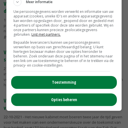
Meer informatie
Van der Tak: 'Of je wilt of niet, de politiek komt nog
dichter bij het boerenerf te staan'
Uw persoonsgegevens worden verwerkt en informatie van uw
apparaat (cookies, unieke ID's en andere apparaatgegevens)
11-02-2022
- Voor de aanpak van klimaat en stikstof is volgens
kan worden opgeslagen door, geopend door en gedeeld met
premier Mark Rutte de 'derde grootste verbouwing van Nederland'
4 partners of specifiek door deze site worden gebruikt. Wij en
onze partners kunnen precieze geolocatiegegevens
nodig. Het kabinet kiest hierbij voor een integrale en
gebruiken.
Lijst met partners.
gebiedsgerichte...
Bepaalde leveranciers kunnen uw persoonsgegevens
verwerken op basis van gerechtvaardigd belang. U kunt
Van der Tak ontkent inhoudelijke bemoeienis met FresQ-
hiertegen bezwaar maken door uw opties hieronder te
beheren. Zoek onderaan deze pagina of in het sitemenu naar
subsidie
een link om uw toestemming te beheren of in te trekken via de
privacy- en cookie-instellingen.
27-01-2022
- LTO Nederland-voorzitter Sjaak van der Tak had geen
inhoudelijke bemoeienis met de zaak rond een Europese subsidie
voor telersorganisatie FresQ. Wel bracht hij een uitnodiging over aan
Toestemming
het...
Opties beheren
Van der Tak: 'Geef boeren twee jaar de tijd voor maken
van transitiekeuze'
22-10-2021
- Het nieuwe kabinet moet boeren twee jaar de tijd geven
voor het maken van een ondernemerskeuze over de toekomst van
hun bedrijf, zegt LTO Nederland-voorzitter Sjaak van der Tak. Dat