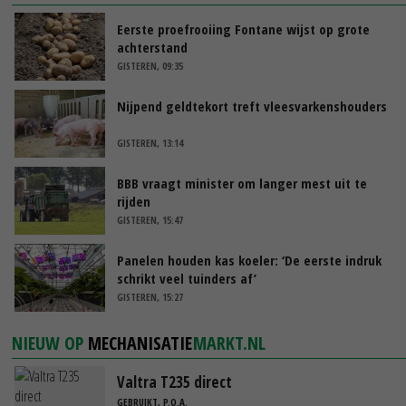
Eerste proefrooiing Fontane wijst op grote
achterstand
GISTEREN, 09:35
Nijpend geldtekort treft vleesvarkenshouders
GISTEREN, 13:14
BBB vraagt minister om langer mest uit te
rijden
GISTEREN, 15:47
Panelen houden kas koeler: ‘De eerste indruk
schrikt veel tuinders af’
GISTEREN, 15:27
NIEUW OP
MECHANISATIE
MARKT.NL
Valtra T235 direct
GEBRUIKT, P.O.A.