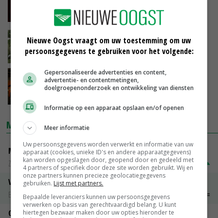
subsidies tomatentelers
27-01-2022
College van Beroep vindt FresQ geen
Nieuwe Oogst vraagt om uw toestemming om uw
producentenorganisatie
persoonsgegevens te gebruiken voor het volgende:
26-04-2017
Gepersonaliseerde advertenties en content,
10-jarige FresQ verdubbelt leden
advertentie- en contentmetingen,
doelgroepenonderzoek en ontwikkeling van diensten
06-02-2012
Informatie op een apparaat opslaan en/of openen
MARKTPRIJZEN
Meer informatie
Uw persoonsgegevens worden verwerkt en informatie van uw
Magere melkpoeder
apparaat (cookies, unieke ID's en andere apparaatgegevens)
kan worden opgeslagen door, geopend door en gedeeld met
Zuivel NL
€ 269,00
€ 7,00
4 partners of specifiek door deze site worden gebruikt. Wij en
onze partners kunnen precieze geolocatiegegevens
Vleeskuikens 2001-2600 gr
gebruiken.
Lijst met partners.
Barneveld
€ 1,09
~
€ 1,11
Bepaalde leveranciers kunnen uw persoonsgegevens
verwerken op basis van gerechtvaardigd belang. U kunt
Gerst
hiertegen bezwaar maken door uw opties hieronder te