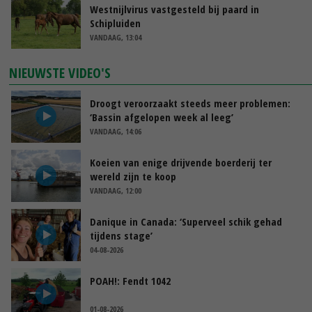
Westnijlvirus vastgesteld bij paard in
Schipluiden
VANDAAG, 13:04
NIEUWSTE VIDEO'S
Droogt veroorzaakt steeds meer problemen:
‘Bassin afgelopen week al leeg’
VANDAAG, 14:06
Koeien van enige drijvende boerderij ter
wereld zijn te koop
VANDAAG, 12:00
Danique in Canada: ‘Superveel schik gehad
tijdens stage’
04-08-2026
POAH!: Fendt 1042
01-08-2026