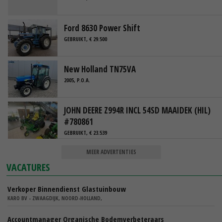
Ford 8630 Power Shift
GEBRUIKT, € 29.500
New Holland TN75VA
2005, P.O.A.
JOHN DEERE Z994R INCL 54SD MAAIDEK (HIL)
#780861
GEBRUIKT, € 23.539
MEER ADVERTENTIES
VACATURES
Verkoper Binnendienst Glastuinbouw
KARO BV - ZWAAGDIJK, NOORD-HOLLAND,
Accountmanager Organische Bodemverbeteraars