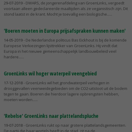
29-07-2019
- DWARS, de jongerenafdeling van GroenLinks, vergoedt
voortaan alleen gedeclareerde maaltijden als ze veganistisch zijn. Dit
stond laatst in de krant. Mocht je toevallig een biologische...
'Boeren moeten in Europa prijsafspraken kunnen maken'
14-05-2019
- De Nederlandse politicus Bas Eickhout is bij de komende
Europese Verkiezingen lijsttrekker van GroenLinks. Hij vindt dat
Europa in het nieuwe gemeenschappelijk landbouwbeleid veel
hardere...
GroenLinks wil hoger waterpeil veengebied
17-12-2018
- GroenLinks wil het grondwaterpeil verhogen in
drooggevallen veenweidegebieden om de CO2-uitstoot uit de bodem
tegen te gaan. Boeren die hierdoor lagere opbrengsten hebben,
moeten worden...
'Rebelse' GroenLinks naar plattelandspluche
19-07-2018
- GroenLinks rukt op naar grotere plattelandsgemeenten.
De partij die haar wortels heeft in de stad, zit na de