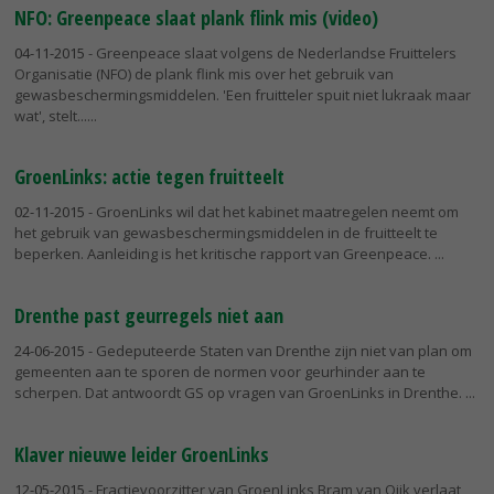
NFO: Greenpeace slaat plank flink mis (video)
04-11-2015
- Greenpeace slaat volgens de Nederlandse Fruittelers
Organisatie (NFO) de plank flink mis over het gebruik van
gewasbeschermingsmiddelen. 'Een fruitteler spuit niet lukraak maar
wat', stelt...
GroenLinks: actie tegen fruitteelt
02-11-2015
- GroenLinks wil dat het kabinet maatregelen neemt om
het gebruik van gewasbeschermingsmiddelen in de fruitteelt te
beperken. Aanleiding is het kritische rapport van Greenpeace.
Drenthe past geurregels niet aan
24-06-2015
- Gedeputeerde Staten van Drenthe zijn niet van plan om
gemeenten aan te sporen de normen voor geurhinder aan te
scherpen. Dat antwoordt GS op vragen van GroenLinks in Drenthe.
Klaver nieuwe leider GroenLinks
12-05-2015
- Fractievoorzitter van GroenLinks Bram van Ojik verlaat