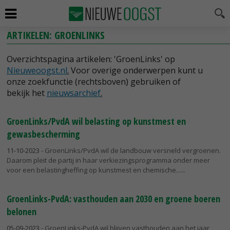
ARTIKELEN: GROENLINKS
Overzichtspagina artikelen: 'GroenLinks' op
Nieuweoogst.nl
.
Voor overige onderwerpen kunt u
onze zoekfunctie (rechtsboven) gebruiken of
bekijk het
nieuwsarchief
.
GroenLinks/PvdA wil belasting op kunstmest en
gewasbescherming
11-10-2023
- GroenLinks/PvdA wil de landbouw versneld vergroenen.
Daarom pleit de partij in haar verkiezingsprogramma onder meer
voor een belastingheffing op kunstmest en chemische...
GroenLinks-PvdA: vasthouden aan 2030 en groene boeren
belonen
05-09-2023
- GroenLinks-PvdA wil blijven vasthouden aan het jaar