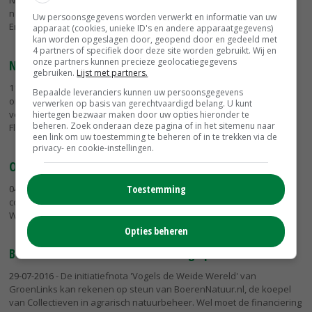
Natuurmonumenten uitgeroepen tot Groenste Politicus 2016. In een
nek-aan-nekrace liet hij de Kamerleden Fatma Koser Kaya (D66) en
Uw persoonsgegevens worden verwerkt en informatie van uw
Eric Smaling...
apparaat (cookies, unieke ID's en andere apparaatgegevens)
kan worden opgeslagen door, geopend door en gedeeld met
4 partners of specifiek door deze site worden gebruikt. Wij en
onze partners kunnen precieze geolocatiegegevens
Natuurbeheer Flevoland dreigt te stokken
gebruiken.
Lijst met partners.
11-11-2016
- Ontoegankelijke natuur, afgebroken takken op wegen,
Bepaalde leveranciers kunnen uw persoonsgegevens
onnodige overlast voor aangrenzende agrarische bedrijven en een
verwerken op basis van gerechtvaardigd belang. U kunt
verslechterde waterhuishouding. Dat is wat dreigt als provincie
hiertegen bezwaar maken door uw opties hieronder te
beheren. Zoek onderaan deze pagina of in het sitemenu naar
Flevoland...
een link om uw toestemming te beheren of in te trekken via de
privacy- en cookie-instellingen.
Ook Landschappen NL steunt weidevogelnota
04-08-2016
- Na BoerenNatuur.nl, de koepel van agrarische
Toestemming
collectieven is ook Landschappen NL positief over de initiatiefnota
Weidevogelbeheer van GroenLinks.
Opties beheren
BoerenNatuur vindt zich in weidevogelplan
29-07-2016
- De initiatiefnota 'Vogels de Weide Wereld' van
GroenLinks kan rekenen op steun van BoerenNatuur.nl, de koepel
van Collectieven in agrarisch natuurbeheer. Wel moet de financiering