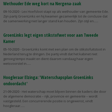
Wethouder Ede weg kort na Nergena-zaak
09-10-2020
- Lex Hoefsloot stapt op als wethouder van gemeente Ede.
Zijn partij GroenLinks en hij kwamen gezamenlijk tot de conclusie dat
de samenwerking niet langer stand kan houden. Zijn stijl en...
GroenLinks legt eigen stikstofwet voor aan Tweede
Kamer
05-10-2020
- GroenLinks komt met een plan om de stikstofuitstoot in
Nederland terug te dringen. De partij vindt dat het kabinet niet
genoeg tempo maakt en dient daarom vandaag haar eigen
wetsvoorstel in...
Hoogleraar Elzinga: 'Waterschapsplan GroenLinks
ondoordacht'
21-09-2020
- Het waterschap moet blijven binnen de kaders die door
de algemene democratie – rijk, provincie en gemeente – wordt
vastgesteld. Een concurrerende positie is ongewenst, vindt
hoogleraar...