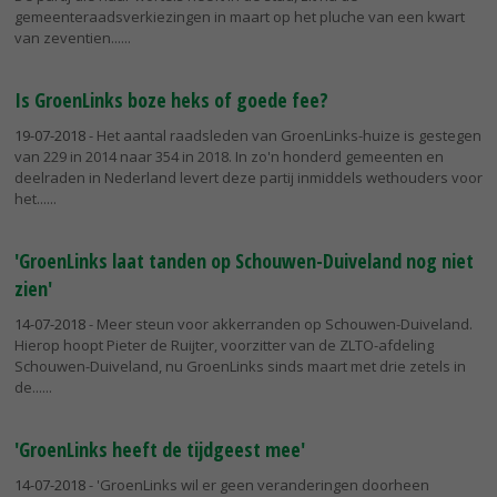
gemeenteraadsverkiezingen in maart op het pluche van een kwart
van zeventien...
Is GroenLinks boze heks of goede fee?
19-07-2018
- Het aantal raadsleden van GroenLinks-huize is gestegen
van 229 in 2014 naar 354 in 2018. In zo'n honderd gemeenten en
deelraden in Nederland levert deze partij inmiddels wethouders voor
het...
'GroenLinks laat tanden op Schouwen-Duiveland nog niet
zien'
14-07-2018
- Meer steun voor akkerranden op Schouwen-Duiveland.
Hierop hoopt Pieter de Ruijter, voorzitter van de ZLTO-afdeling
Schouwen-Duiveland, nu GroenLinks sinds maart met drie zetels in
de...
'GroenLinks heeft de tijdgeest mee'
14-07-2018
- 'GroenLinks wil er geen veranderingen doorheen