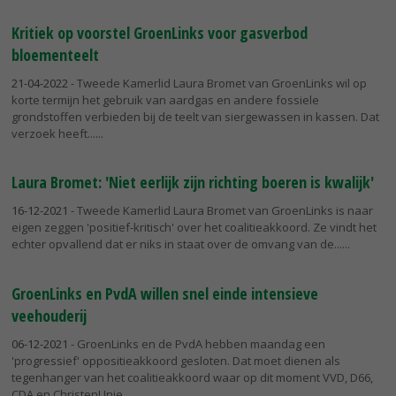
Kritiek op voorstel GroenLinks voor gasverbod
bloementeelt
21-04-2022
- Tweede Kamerlid Laura Bromet van GroenLinks wil op
korte termijn het gebruik van aardgas en andere fossiele
grondstoffen verbieden bij de teelt van siergewassen in kassen. Dat
verzoek heeft...
Laura Bromet: 'Niet eerlijk zijn richting boeren is kwalijk'
16-12-2021
- Tweede Kamerlid Laura Bromet van GroenLinks is naar
eigen zeggen 'positief-kritisch' over het coalitieakkoord. Ze vindt het
echter opvallend dat er niks in staat over de omvang van de...
GroenLinks en PvdA willen snel einde intensieve
veehouderij
06-12-2021
- GroenLinks en de PvdA hebben maandag een
'progressief' oppositieakkoord gesloten. Dat moet dienen als
tegenhanger van het coalitieakkoord waar op dit moment VVD, D66,
CDA en ChristenUnie...