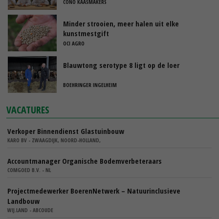
CONO KAASMAKERS
Minder strooien, meer halen uit elke
kunstmestgift
OCI AGRO
Blauwtong serotype 8 ligt op de loer
BOEHRINGER INGELHEIM
VACATURES
Verkoper Binnendienst Glastuinbouw
KARO BV - ZWAAGDIJK, NOORD-HOLLAND,
Accountmanager Organische Bodemverbeteraars
COMGOED B.V. - NL
Projectmedewerker BoerenNetwerk – Natuurinclusieve
Landbouw
WIJ.LAND - ABCOUDE