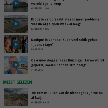
wereld zijn te koop
GISTEREN, 12:00
Droogte veroorzaakt steeds meer problemen:
‘Bassin afgelopen week al leeg’
GISTEREN, 14:06
Danique in Canada: ‘Superveel schik gehad
tijdens stage’
04-08-2026
Oekraïne-vlogger Kees Huizinga: ‘Tarwe wordt
geperst, koeien hebben stro nodig’
31-07-2026
MEEST GELEZEN
‘De eerste 10 ton van de uienoogst zijn we nu
al kwijt’
GISTEREN, 09:28