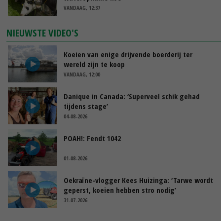
VANDAAG, 12:37
NIEUWSTE VIDEO'S
Koeien van enige drijvende boerderij ter
wereld zijn te koop
VANDAAG, 12:00
Danique in Canada: ‘Superveel schik gehad
tijdens stage’
04-08-2026
POAH!: Fendt 1042
01-08-2026
Oekraïne-vlogger Kees Huizinga: ‘Tarwe wordt
geperst, koeien hebben stro nodig’
31-07-2026