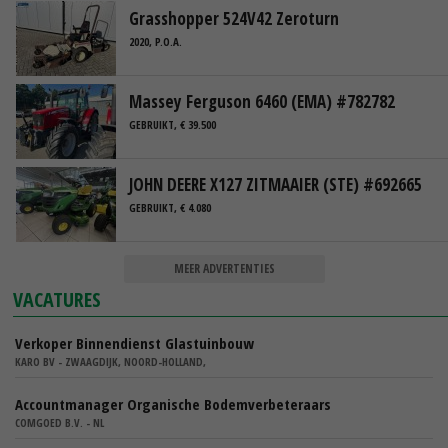
Grasshopper 524V42 Zeroturn
2020, P.O.A.
Massey Ferguson 6460 (EMA) #782782
GEBRUIKT, € 39.500
JOHN DEERE X127 ZITMAAIER (STE) #692665
GEBRUIKT, € 4.080
MEER ADVERTENTIES
VACATURES
Verkoper Binnendienst Glastuinbouw
KARO BV - ZWAAGDIJK, NOORD-HOLLAND,
Accountmanager Organische Bodemverbeteraars
COMGOED B.V. - NL