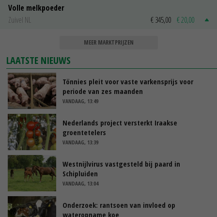
Volle melkpoeder
Zuivel NL
€ 345,00
€ 20,00
MEER MARKTPRIJZEN
LAATSTE NIEUWS
Tönnies pleit voor vaste varkensprijs voor
periode van zes maanden
VANDAAG, 13:49
Nederlands project versterkt Iraakse
groentetelers
VANDAAG, 13:39
Westnijlvirus vastgesteld bij paard in
Schipluiden
VANDAAG, 13:04
Onderzoek: rantsoen van invloed op
wateropname koe