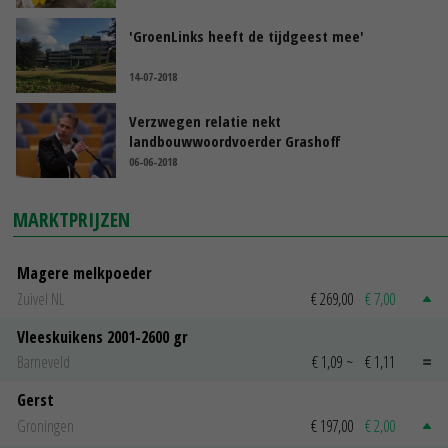
'GroenLinks heeft de tijdgeest mee'
14-07-2018
Verzwegen relatie nekt
landbouwwoordvoerder Grashoff
06-06-2018
MARKTPRIJZEN
Magere melkpoeder
Zuivel NL
€ 269,00
€ 7,00
Vleeskuikens 2001-2600 gr
Barneveld
€ 1,09
~
€ 1,11
Gerst
Groningen
€ 197,00
€ 2,00