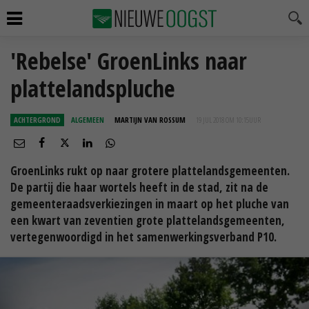
'Rebelse' GroenLinks naar
plattelandspluche
ACHTERGROND
ALGEMEEN
MARTIJN VAN ROSSUM
19 JUL 2018 OM 10:15
UUR
GroenLinks rukt op naar grotere plattelandsgemeenten.
De partij die haar wortels heeft in de stad, zit na de
gemeenteraadsverkiezingen in maart op het pluche van
een kwart van zeventien grote plattelandsgemeenten,
vertegenwoordigd in het samenwerkingsverband P10.