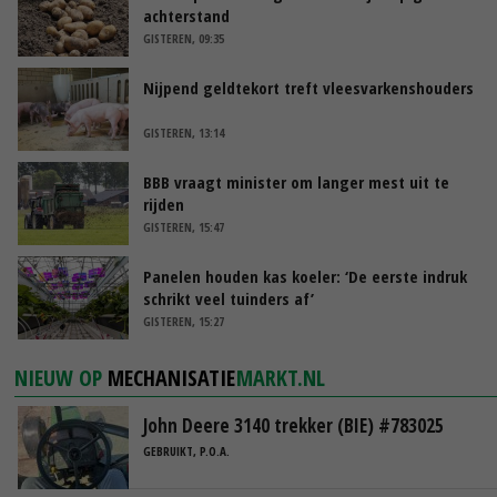
achterstand
GISTEREN, 09:35
Nijpend geldtekort treft vleesvarkenshouders
GISTEREN, 13:14
BBB vraagt minister om langer mest uit te
rijden
GISTEREN, 15:47
Panelen houden kas koeler: ‘De eerste indruk
schrikt veel tuinders af’
GISTEREN, 15:27
NIEUW OP
MECHANISATIE
MARKT.NL
John Deere 3140 trekker (BIE) #783025
GEBRUIKT, P.O.A.