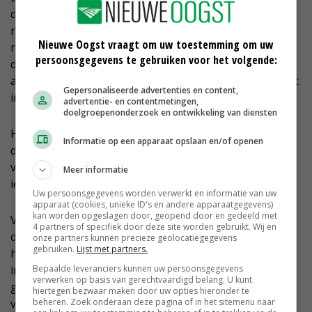
dat de partij te veel redeneert vanuit het stedelijke en
nog te weinig weet wat het inhoudt om een bedrijf te
Nieuwe Oogst vraagt om uw toestemming om uw
runnen op het platteland. 'Dit kan een Jesse Klaver in
persoonsgegevens te gebruiken voor het volgende:
de grachtengordel roepen. Het bekt lekker bij de
achterban in de stad. Maar hiermee komen boeren niet
Gepersonaliseerde advertenties en content,
in beweging.'
advertentie- en contentmetingen,
doelgroepenonderzoek en ontwikkeling van diensten
Heel veel is gebaseerd op aannames, stelt Elshof. 'Van
Informatie op een apparaat opslaan en/of openen
de partij wordt meer inzicht en verantwoordelijkheid
verwacht, nu ze in meer gemeentebesturen zit. Dat is
Meer informatie
iets anders dan roepen aan de zijlijn.'
Uw persoonsgegevens worden verwerkt en informatie van uw
apparaat (cookies, unieke ID's en andere apparaatgegevens)
kan worden opgeslagen door, geopend door en gedeeld met
Volgens de LTO Nederland-bestuurder weet de sector
4 partners of specifiek door deze site worden gebruikt. Wij en
dat deze op allerlei fronten moet veranderen, zoals op
onze partners kunnen precieze geolocatiegegevens
gebruiken.
Lijst met partners.
het gebied van klimaat en biodiversiteit. 'We moeten
Bepaalde leveranciers kunnen uw persoonsgegevens
innoveren en investeren. Maar daarvoor is wel een
verwerken op basis van gerechtvaardigd belang. U kunt
goed verdienmodel nodig, geen waarschuwend
hiertegen bezwaar maken door uw opties hieronder te
beheren. Zoek onderaan deze pagina of in het sitemenu naar
vingertje. Daar kijkt de partij onvoldoende naar. Het is