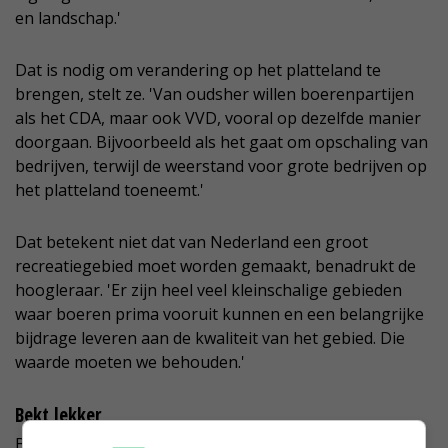
en landschap.'
Dat is nodig om verandering op het platteland te
brengen, stelt ze. 'Van oudsher willen boerenpartijen
als het CDA, maar ook VVD, vooral op dezelfde manier
doorgaan. Bijvoorbeeld als het gaat om opschaling van
bedrijven, terwijl de weerstand voor grote bedrijven op
het platteland toeneemt.'
Dat betekent niet dat van Nederland een groot
recreatiegebied moet worden gemaakt, benadrukt de
hoogleraar. 'Er zijn heel veel kleinschalige gebieden
waar boeren prima vooruit kunnen en een belangrijke
bijdrage leveren aan de kwaliteit van het gebied. Die
waarde moeten we behouden.'
Bekt lekker
Bestuurder Trienke Elshof van LTO Nederland vindt