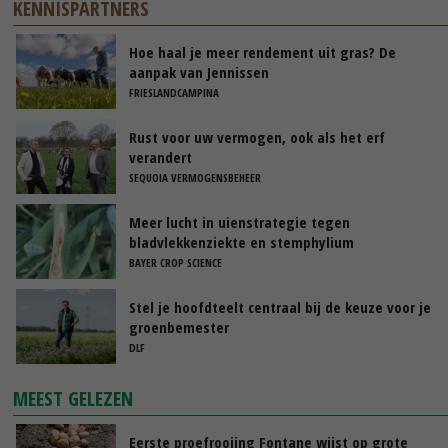
KENNISPARTNERS
Hoe haal je meer rendement uit gras? De
aanpak van Jennissen
FRIESLANDCAMPINA
Rust voor uw vermogen, ook als het erf
verandert
SEQUOIA VERMOGENSBEHEER
Meer lucht in uienstrategie tegen
bladvlekkenziekte en stemphylium
BAYER CROP SCIENCE
Stel je hoofdteelt centraal bij de keuze voor je
groenbemester
DLF
MEEST GELEZEN
Eerste proefrooiing Fontane wijst op grote