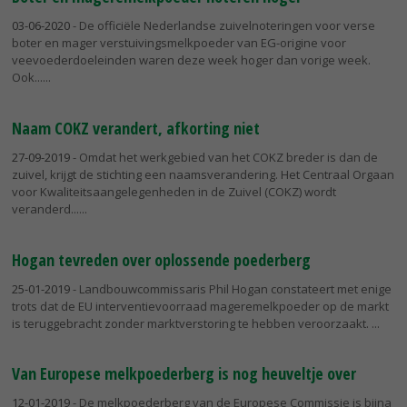
03-06-2020
- De officiële Nederlandse zuivelnoteringen voor verse
boter en mager verstuivingsmelkpoeder van EG-origine voor
veevoederdoeleinden waren deze week hoger dan vorige week.
Ook...
Naam COKZ verandert, afkorting niet
27-09-2019
- Omdat het werkgebied van het COKZ breder is dan de
zuivel, krijgt de stichting een naamsverandering. Het Centraal Orgaan
voor Kwaliteitsaangelegenheden in de Zuivel (COKZ) wordt
veranderd...
Hogan tevreden over oplossende poederberg
25-01-2019
- Landbouwcommissaris Phil Hogan constateert met enige
trots dat de EU interventievoorraad mageremelkpoeder op de markt
is teruggebracht zonder marktverstoring te hebben veroorzaakt.
Van Europese melkpoederberg is nog heuveltje over
12-01-2019
- De melkpoederberg van de Europese Commissie is bijna