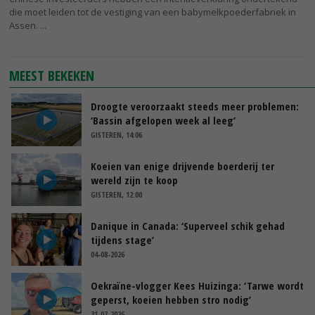
die moet leiden tot de vestiging van een babymelkpoederfabriek in
Assen.
MEEST BEKEKEN
Droogte veroorzaakt steeds meer problemen:
‘Bassin afgelopen week al leeg’
GISTEREN, 14:06
Koeien van enige drijvende boerderij ter
wereld zijn te koop
GISTEREN, 12:00
Danique in Canada: ‘Superveel schik gehad
tijdens stage’
04-08-2026
Oekraïne-vlogger Kees Huizinga: ‘Tarwe wordt
geperst, koeien hebben stro nodig’
31-07-2026