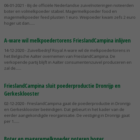
06-01-2021
- Bij de officiële Nederlandse zuivelnoteringen noteerden
boter en volmelkpoeder stabiel. Magermelkpoeder food en
magermelkpoeder feed plusten 1 euro. Weipoeder kwam zefs 2 euro
hoger uit dan...
A-ware wil melkpoedertorens FrieslandCampina inlijven
14-12-2020
- Zuivelbedrijf Royal A-ware wil de melkpoedertorens in
het Belgische Aalter overnemen van FrieslandCampina. De
verkopende partij blijft in Aalter consumentenzuivel produceren en
zal de...
FrieslandCampina sluit poederproductie Dronrijp en
Gerkesklooster
02-12-2020
- FrieslandCampina gaat de poederproductie in Dronrijp
en Gerkesklooster beëindigen. Dat gebeurt in het kader van de
eerder aangekondigde reorganisatie. De vestiging in Dronrijp gaat
per 1...
Boter en mageremelkpoeder noteren hoger