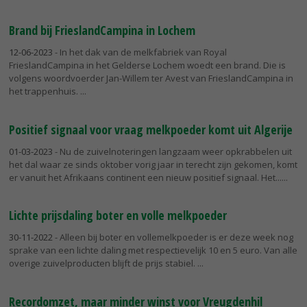
Brand bij FrieslandCampina in Lochem
12-06-2023
- In het dak van de melkfabriek van Royal
FrieslandCampina in het Gelderse Lochem woedt een brand. Die is
volgens woordvoerder Jan-Willem ter Avest van FrieslandCampina in
het trappenhuis.
Positief signaal voor vraag melkpoeder komt uit Algerije
01-03-2023
- Nu de zuivelnoteringen langzaam weer opkrabbelen uit
het dal waar ze sinds oktober vorig jaar in terecht zijn gekomen, komt
er vanuit het Afrikaans continent een nieuw positief signaal. Het...
Lichte prijsdaling boter en volle melkpoeder
30-11-2022
- Alleen bij boter en vollemelkpoeder is er deze week nog
sprake van een lichte daling met respectievelijk 10 en 5 euro. Van alle
overige zuivelproducten blijft de prijs stabiel.
Recordomzet, maar minder winst voor Vreugdenhil