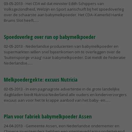
03-05-2013
- Het CDA wil dat minister Edith Schippers van
Volksgezondheid, Welzijn en Sport aanschuift bij het spoedoverleg
over de schaarste aan babymelkpoeder. Het CDA–Kamerlid Hanke
Bruins Slot heeft...
Spoedoverleg over run op babymelkpoeder
02-05-2013
- Nederlandse producenten van babymelkpoeder en
supermarkten willen snel bijeenkomen om te overleggen over de
'buitensporige vraag' naar babymelkpoeder. Dat meldt de Federatie
Nederlandse...
Melkpoedergekte: excuus Nutricia
02-05-2013
- In een paginagrote advertentie in de grote landelijke
dagbladen biedt Nutricia Nederland alle ouders en kinderverzorgers
excuus aan voor het te krappe aanbod van het baby- en...
Plan voor fabriek babymelkpoeder Assen
24-04-2013
- Gemeente Assen, een Nederlandse ondernemer en
Chinese investeerders hebben een intentieverklaring ondertekend