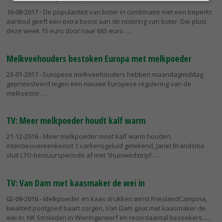
16-08-2017
- De populariteit van boter in combinatie met een beperkt
aanbod geeft een extra boost aan de notering van boter. Die plust
deze week 15 euro door naar 665 euro.
Melkveehouders bestoken Europa met melkpoeder
23-01-2017
- Europese melkveehouders hebben maandagmiddag
geprotesteerd tegen een nieuwe Europese regulering van de
melksector.
TV: Meer melkpoeder houdt kalf warm
21-12-2016
- Meer melkpoeder moet kalf warm houden,
intentieovereenkomst 1 varkensgeluid getekend, Janet Brandsma
sluit LTO-bestuursperiode af met 'thuiswedstrijd'.
TV: Van Dam met kaasmaker de wei in
02-09-2016
- Melkpoeder en kaas drukken winst FrieslandCampina,
kwaliteit pootgoed baart zorgen, Van Dam gaat met kaasmaker de
wei in, NK Stroladen in Wieringerwerf en recordaantal bezoekers...