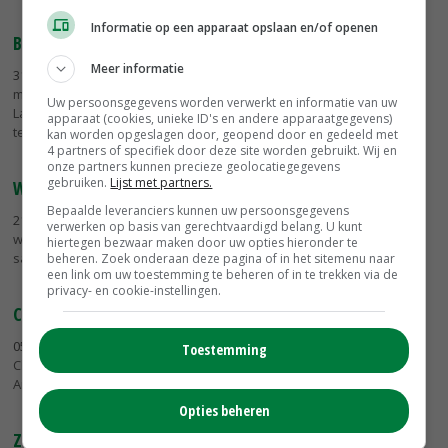
Informatie op een apparaat opslaan en/of openen
Brussel niet verplicht mager melkpoeder aan te kopen
Meer informatie
31-01-2018
- De Europese Commissie is niet verplicht om dit jaar
mager melkpoeder op te kopen. De Europese ministers van
Uw persoonsgegevens worden verwerkt en informatie van uw
Landbouw hebben besloten geen mager melkpoeder op te kopen
apparaat (cookies, unieke ID's en andere apparaatgegevens)
tegen een vaste...
kan worden opgeslagen door, geopend door en gedeeld met
4 partners of specifiek door deze site worden gebruikt. Wij en
onze partners kunnen precieze geolocatiegegevens
gebruiken.
Lijst met partners.
Wereldwijde recall Franse zuivelreus Lactalis
Bepaalde leveranciers kunnen uw persoonsgegevens
21-12-2017
- Het grootste Franse zuivelbedrijf Lactalis roept
verwerken op basis van gerechtvaardigd belang. U kunt
wereldwijd duizenden tonnen babymelkpoeder terug vanwege een
hiertegen bezwaar maken door uw opties hieronder te
salmonellabesmetting.
beheren. Zoek onderaan deze pagina of in het sitemenu naar
een link om uw toestemming te beheren of in te trekken via de
privacy- en cookie-instellingen.
Chinese run op Nederlandse babymelk lijkt voorbij
05-12-2017
- De grote vraag naar Nederlandse babymelkpoeder in
Toestemming
China vlakt af. De enorme hausse lijkt daarmee voorbij, schrijft ABN
Amro in een sectorrapport.
Opties beheren
Zuivelnotering: boter plust door