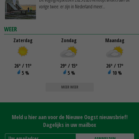
vorige twee: er zijn in Nederland meer...
WEER
Zaterdag
Zondag
Maandag
26
°
/ 11
°
29
°
/ 15
°
26
°
/ 17
°
5 %
5 %
10 %
MEER WEER
Meld u hier aan voor de Nieuwe Oogst nieuwsbrief!
Dagelijks in uw mailbox
AANMELDEN