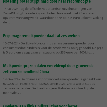
Notering boter stijgt hard door naar recordhoogte
14-08-2024
- Bij de officiële Nederlandse zuivelnoteringen van
ZuivelNL stijgt de notering van boter deze week met 28 euro ten
opzichte van vorig week, waardoor deze op 735 euro uitkomt. Ook bij
de...
Prijs mageremelkpoeder daalt al zes weken
10-07-2024
- De ZuivelNL-notering van mageremelkpoeder voor
consumptiedoeleinden is voor de zesde week op rij gedaald. De prijs
is 5 euro omlaaggegaan en staat nu op 236 euro per 100 kilo....
Melkpoederprijzen dalen wereldwijd door groeiende
zelfvoorzienendheid China
17-06-2024
- De Chinese import van vollemelkpoeder is gedaald van
670.000 ton in 2018 naar 430.000 ton in 2023. China wordt steeds
zelfvoorzienender. Dat heeft volgens Rabobank invloed op de
mondiale...
Opnieuw een flinke prijsstijging voor boter