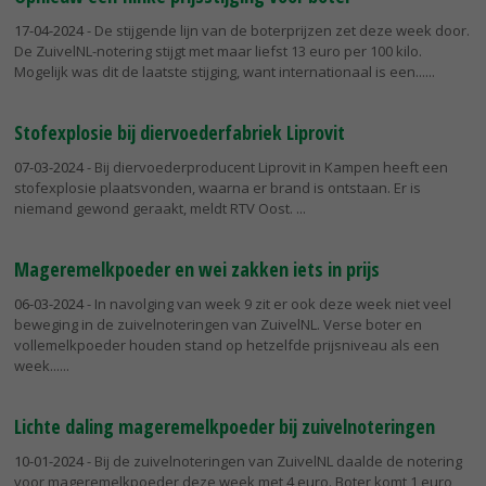
17-04-2024
- De stijgende lijn van de boterprijzen zet deze week door.
De ZuivelNL-notering stijgt met maar liefst 13 euro per 100 kilo.
Mogelijk was dit de laatste stijging, want internationaal is een...
Stofexplosie bij diervoederfabriek Liprovit
07-03-2024
- Bij diervoederproducent Liprovit in Kampen heeft een
stofexplosie plaatsvonden, waarna er brand is ontstaan. Er is
niemand gewond geraakt, meldt RTV Oost.
Mageremelkpoeder en wei zakken iets in prijs
06-03-2024
- In navolging van week 9 zit er ook deze week niet veel
beweging in de zuivelnoteringen van ZuivelNL. Verse boter en
vollemelkpoeder houden stand op hetzelfde prijsniveau als een
week...
Lichte daling mageremelkpoeder bij zuivelnoteringen
10-01-2024
- Bij de zuivelnoteringen van ZuivelNL daalde de notering
voor mageremelkpoeder deze week met 4 euro. Boter komt 1 euro