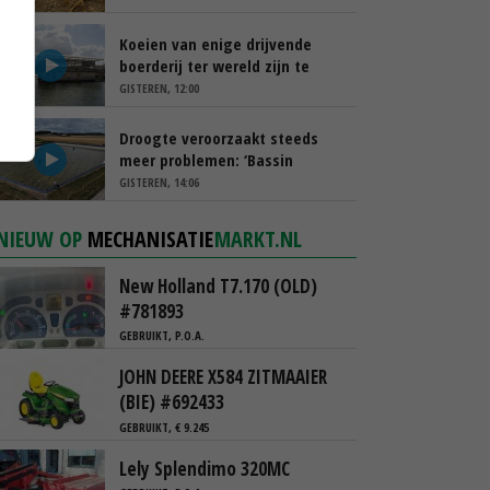
Koeien van enige drijvende
boerderij ter wereld zijn te
koop
GISTEREN, 12:00
Droogte veroorzaakt steeds
meer problemen: ‘Bassin
afgelopen week al leeg’
GISTEREN, 14:06
NIEUW OP
MECHANISATIE
MARKT.NL
New Holland T7.170 (OLD)
#781893
GEBRUIKT, P.O.A.
JOHN DEERE X584 ZITMAAIER
(BIE) #692433
GEBRUIKT, € 9.245
Lely Splendimo 320MC