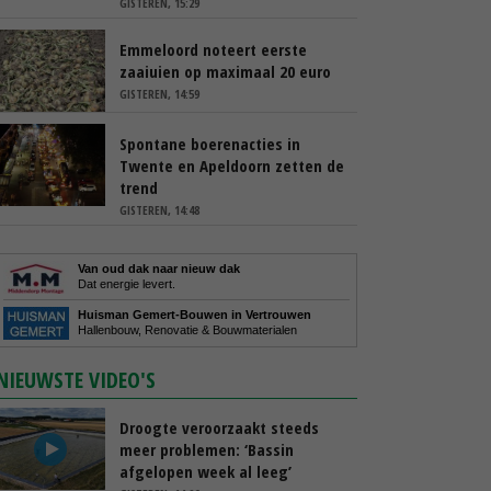
GISTEREN, 15:29
Emmeloord noteert eerste
zaaiuien op maximaal 20 euro
GISTEREN, 14:59
Spontane boerenacties in
Twente en Apeldoorn zetten de
trend
GISTEREN, 14:48
Van oud dak naar nieuw dak
Dat energie levert.
Huisman Gemert-Bouwen in Vertrouwen
Hallenbouw, Renovatie & Bouwmaterialen
NIEUWSTE VIDEO'S
Droogte veroorzaakt steeds
meer problemen: ‘Bassin
afgelopen week al leeg’