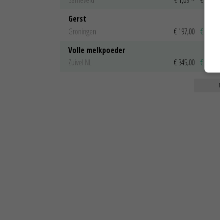
Gerst
Groningen
€ 197,00
€ 2,00
Volle melkpoeder
Zuivel NL
€ 345,00
€ 20,00