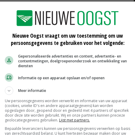
wei
Danone voortaan direct in China te
koop
01-04-2016
Nieuwe Oogst vraagt om uw toestemming om uw
en
Etikettenfraude bij babymelkpoeder
persoonsgegevens te gebruiken voor het volgende:
10-11-2015
Gepersonaliseerde advertenties en content, advertentie- en
contentmetingen, doelgroepenonderzoek en ontwikkeling van
epakt
Vijftig keer meer babymelkpoeder
diensten
naar China
03-10-2015
Informatie op een apparaat opslaan en/of openen
Meer informatie
Uw persoonsgegevens worden verwerkt en informatie van uw apparaat
(cookies, unieke ID's en andere apparaatgegevens) kan worden
Scharreleieren maat 59
opgeslagen door, geopend door en gedeeld met 4 partners of specifiek
Barneveld
€ 12,00
€ 0,00
door deze site worden gebruikt. Wij en onze partners kunnen precieze
geolocatiegegevens gebruiken.
Lijst met partners.
Fritesgeschikt NL Du Be
Bepaalde leveranciers kunnen uw persoonsgegevens verwerken op basis
van gerechtvaardigd belang. U kunt hiertegen bezwaar maken door uw
PotatoNL
€ 15,00
~
€ 23,00