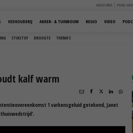
VACATURES
POAH-SHO
S
VEEHOUDERIJ
AKKER- & TUINBOUW
REGIO
VIDEO
PODC
ING
STIKSTOF
DROOGTE
THEMA'S
oudt kalf warm
ntentieovereenkomst 1 varkensgeluid getekend, Janet
thuiswedstrijd'.