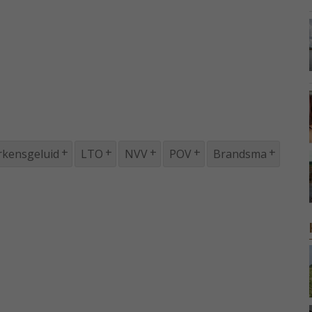
rkensgeluid
LTO
NVV
POV
Brandsma