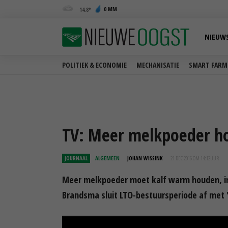
0 MM
14,8
NIEUW
POLITIEK & ECONOMIE
MECHANISATIE
SMART FARM
TV: Meer melkpoeder h
JOURNAAL
ALGEMEEN
JOHAN WISSINK
21 DEC 2016 OM 14:12
UUR
Meer melkpoeder moet kalf warm houden, i
Brandsma sluit LTO-bestuursperiode af met '