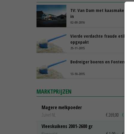
TV: Van Dam met kaasmaker de 
in
02-09-2016
Vierde verdachte fraude etikett
opgepakt
25-11-2015
Bedreiger boeren en Fonterra g
13-10-2015
MARKTPRIJZEN
Magere melkpoeder
Zuivel NL
€ 269,00
€ 7,00
Vleeskuikens 2001-2600 gr
Barneveld
€ 1,09
~
€ 1,11