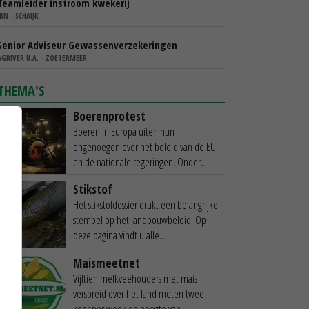
Teamleider instroom kwekerij
IBN - SCHAIJK
Senior Adviseur Gewassenverzekeringen
AGRIVER U.A. - ZOETERMEER
THEMA'S
Boerenprotest
Boeren in Europa uiten hun
ongenoegen over het beleid van de EU
en de nationale regeringen. Onder...
Stikstof
Het stikstofdossier drukt een belangrijke
stempel op het landbouwbeleid. Op
deze pagina vindt u alle...
Maismeetnet
Vijftien melkveehouders met mais
verspreid over het land meten twee
keer per week de hoogte van...