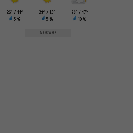
26
°
/ 11
°
29
°
/ 15
°
26
°
/ 17
°
5 %
5 %
10 %
MEER WEER