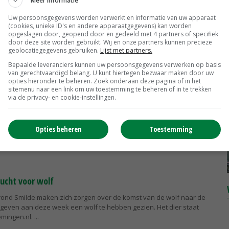
Meer informatie
tsland wil het Deutsche Bauernverband dat er weer op de wolf mag
jl net over...
Uw persoonsgegevens worden verwerkt en informatie van uw apparaat
(cookies, unieke ID's en andere apparaatgegevens) kan worden
opgeslagen door, geopend door en gedeeld met 4 partners of specifiek
door deze site worden gebruikt. Wij en onze partners kunnen precieze
 uit voor wolf in Noorden
geolocatiegegevens gebruiken.
Lijst met partners.
veel mensen enthousiast reageren op de terugkeer van de wolf naar
Bepaalde leveranciers kunnen uw persoonsgegevens verwerken op basis
van gerechtvaardigd belang. U kunt hiertegen bezwaar maken door uw
 zeker bij de meeste schapenhouders de vlag nog niet uit. Er is
opties hieronder te beheren. Zoek onderaan deze pagina of in het
ter schade-...
sitemenu naar een link om uw toestemming te beheren of in te trekken
via de privacy- en cookie-instellingen.
wolf vast op film
Opties beheren
Toestemming
raafstra van De Maden in Appelscha zag zaterdagmorgen toen zij de
 Maden een wolf. Ze belde meteen haar vader Anne die de wolf met
ucht voor wolf
rond Smilde maken zich zorgen over de komst van de wolf naar de
 geven aan deze week een wolf te hebben gezien. Het dier staat
emingen.nl.