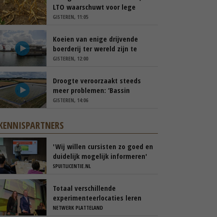
LTO waarschuwt voor lege
schappen
GISTEREN, 11:05
Koeien van enige drijvende
boerderij ter wereld zijn te
koop
GISTEREN, 12:00
Droogte veroorzaakt steeds
meer problemen: ‘Bassin
afgelopen week al leeg’
GISTEREN, 14:06
KENNISPARTNERS
'Wij willen cursisten zo goed en
duidelijk mogelijk informeren'
SPUITLICENTIE.NL
Totaal verschillende
experimenteerlocaties leren
van elkaar via Nationaal
NETWERK PLATTELAND