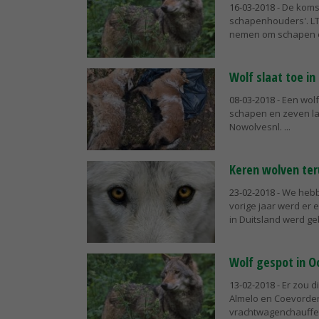
16-03-2018
- De komst
schapenhouders'. LT
nemen om schapen en
Wolf slaat toe in
08-03-2018
- Een wolf
schapen en zeven l
Nowolvesnl.
Keren wolven ter
23-02-2018
- We hebb
vorige jaar werd er e
in Duitsland werd ge
Wolf gespot in O
13-02-2018
- Er zou 
Almelo en Coevorden
vrachtwagenchauffeu