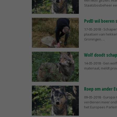
een wolf gezien. Wan
Staatsbosbeheer een 
PvdD wil boeren
17-05-2018
- Schapen
plaatsen van hekken 
Groningen.
Wolf doodt schape
14-05-2018
- Een wolf
materiaal, meldt prov
Roep om ander E
09-05-2018
- Europa 
verdienen meer onde
het Europees Parleme