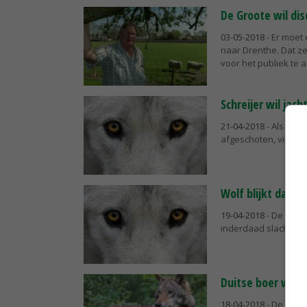
De Groote wil dis
03-05-2018
- Er moet
naar Drenthe. Dat ze
voor het publiek te a
Schreijer wil jach
21-04-2018
- Als wol
afgeschoten, vindt e
Wolf blijkt dade
19-04-2018
- De Dren
inderdaad slachtoff
Duitse boer wil 
18-04-2018
- De roep