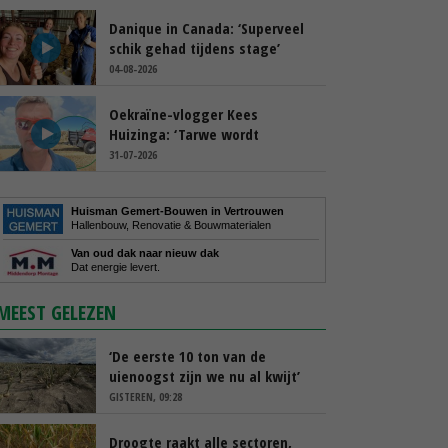
Danique in Canada: ‘Superveel
schik gehad tijdens stage’
04-08-2026
Oekraïne-vlogger Kees
Huizinga: ‘Tarwe wordt
geperst, koeien hebben stro
31-07-2026
nodig’
Huisman Gemert-Bouwen in Vertrouwen
Hallenbouw, Renovatie & Bouwmaterialen
Van oud dak naar nieuw dak
Dat energie levert.
MEEST GELEZEN
‘De eerste 10 ton van de
uienoogst zijn we nu al kwijt’
GISTEREN, 09:28
Droogte raakt alle sectoren,