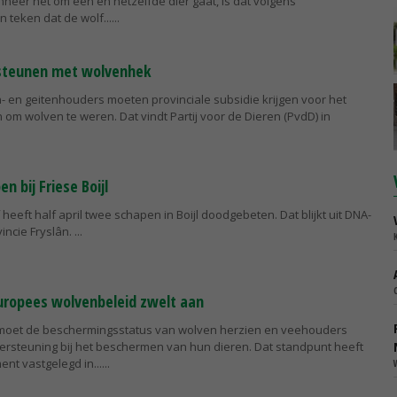
neer het om een en hetzelfde dier gaat, is dat volgens
teken dat de wolf...
 steunen met wolvenhek
- en geitenhouders moeten provinciale subsidie krijgen voor het
om wolven te weren. Dat vindt Partij voor de Dieren (PvdD) in
n bij Friese Boijl
 heeft half april twee schapen in Boijl doodgebeten. Dat blijkt uit DNA-
incie Fryslân.
uropees wolvenbeleid zwelt aan
moet de beschermingsstatus van wolven herzien en veehouders
rsteuning bij het beschermen van hun dieren. Dat standpunt heeft
nt vastgelegd in...