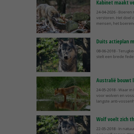
Kabinet maakt v
24-04-2026
- Boeren 
verstoren. Het doel 
mensen, het boerener
Duits actieplan 
08-06-2018
- Terugkee
stelt een brede fede
Australië bouwt 
24-05-2018
- Waar in
voor wolven en vosse
langste anti-vossenh
Wolf voelt zich t
22-05-2018
- In natu