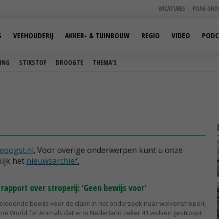
VACATURES
POAH-SHO
S
VEEHOUDERIJ
AKKER- & TUINBOUW
REGIO
VIDEO
PODC
ING
STIKSTOF
DROOGTE
THEMA'S
eoogst.nl
.
Voor overige onderwerpen kunt u onze
ijk het
nieuwsarchief
.
apport over stroperij: ‘Geen bewijs voor’
voldoende bewijs voor de claim in het onderzoek naar wolvenstroperij
ne World for Animals dat er in Nederland zeker 41 wolven gestroopt