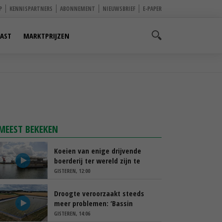
P
KENNISPARTNERS
ABONNEMENT
NIEUWSBRIEF
E-PAPER
AST
MARKTPRIJZEN
MEEST BEKEKEN
Koeien van enige drijvende
boerderij ter wereld zijn te
koop
GISTEREN, 12:00
Droogte veroorzaakt steeds
meer problemen: ‘Bassin
afgelopen week al leeg’
GISTEREN, 14:06