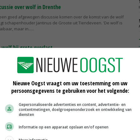
cussie over wolf in Drenthe
 een goed afgewogen discussie komen over de komst van de wolf
gt schapenhouder Jantinus de Groote uit Tiendeveen. 'De wolf is
aibaar, maar in...
t wolf bij grote overlast
ven te veel schade berokkenen, dan moeten ze kunnen worden
uroparlementariër Annie Schreijer uit Hengevelde.
Nieuwe Oogst vraagt om uw toestemming om uw
r dode Drentse schapen
persoonsgegevens te gebruiken voor het volgende:
tse schapen die vanaf eind maart zijn doodgebeten, blijken
er van een wolf. Dat heeft DNA-onderzoek uitgewezen.
Gepersonaliseerde advertenties en content, advertentie- en
contentmetingen, doelgroepenonderzoek en ontwikkeling van
diensten
Informatie op een apparaat opslaan en/of openen
weer jagen op wolf
 om een einde te maken aan het Europese jachtverbod voor de wolf