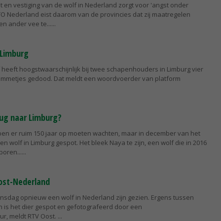
 en vestiging van de wolf in Nederland zorgt voor 'angst onder
O Nederland eist daarom van de provincies dat zij maatregelen
 ander vee te...
 Limburg
 heeft hoogstwaarschijnlijk bij twee schapenhouders in Limburg vier
ammetjes gedood. Dat meldt een woordvoerder van platform
ug naar Limburg?
en er ruim 150 jaar op moeten wachten, maar in december van het
en wolf in Limburg gespot. Het bleek Naya te zijn, een wolf die in 2016
boren...
ost-Nederland
dinsdag opnieuw een wolf in Nederland zijn gezien. Ergens tussen
 is het dier gespot en gefotografeerd door een
r, meldt RTV Oost.