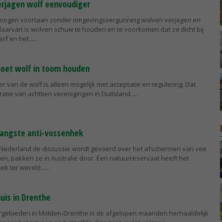
erjagen wolf eenvoudiger
mogen voortaan zonder omgevingsvergunning wolven verjagen en
daarvan is wolven schuw te houden en te voorkomen dat ze dicht bij
f en het...
moet wolf in toom houden
r van de wolf is alleen mogelijk met acceptatie en regulering. Dat
ratie van achttien verenigingen in Duitsland.
langste anti-vossenhek
 Nederland de discussie wordt gevoerd over het afschermen van vee
n, pakken ze in Australië door. Een natuurreservaat heeft het
ek ter wereld...
huis in Drenthe
urgebieden in Midden-Drenthe is de afgelopen maanden herhaaldelijk