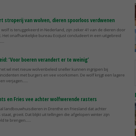
rt stroperij van wolven, dieren spoorloos verdwenen
 wolf is teruggekeerd in Nederland, zijn zeker 41 van de dieren door
 Het onafhankelijke bureau EcoJust concludeert in een uitgebreid
.
id: ‘Voor boeren verandert er te weinig’
net wil met nieuw wolvenbeleid sneller kunnen ingrijpen bij
ncidenten met burgers en vee voorkomen. De wolf krijgt een lagere
en verjagen...
ts en Fries vee achter wolfwerende rasters
tal landbouwhuisdieren in Drenthe en Friesland dat achter
taat, groeit. Dat blijkt uit tellingen die afgelopen winter zijn
ld te brengen...