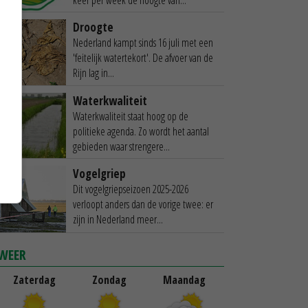
Droogte
Nederland kampt sinds 16 juli met een
'feitelijk watertekort'. De afvoer van de
Rijn lag in...
Waterkwaliteit
Waterkwaliteit staat hoog op de
politieke agenda. Zo wordt het aantal
gebieden waar strengere...
Vogelgriep
Dit vogelgriepseizoen 2025-2026
verloopt anders dan de vorige twee: er
zijn in Nederland meer...
WEER
Zaterdag
Zondag
Maandag