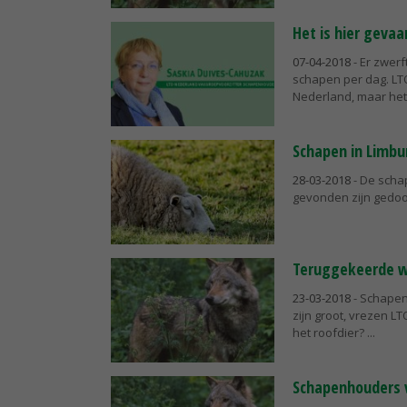
Het is hier gevaar
07-04-2018
- Er zwerf
schapen per dag. LTO
Nederland, maar het 
Schapen in Limbu
28-03-2018
- De scha
gevonden zijn gedoo
Teruggekeerde wo
23-03-2018
- Schapen
zijn groot, vrezen L
het roofdier?
Schapenhouders v