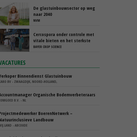
Platform
De glastuinbouwsector op weg
naar 2040
NVM
Cercospora onder controle met
vitale bieten en het sterkste
spuitschema
BAYER CROP SCIENCE
VACATURES
Verkoper Binnendienst Glastuinbouw
KARO BV - ZWAAGDIJK, NOORD-HOLLAND,
Accountmanager Organische Bodemverbeteraars
COMGOED B.V. - NL
Projectmedewerker BoerenNetwerk –
Natuurinclusieve Landbouw
WIJ.LAND - ABCOUDE