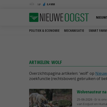
0,4 MM
14
NIEUW
POLITIEK & ECONOMIE
MECHANISATIE
SMART FARM
ARTIKELEN: WOLF
Overzichtspagina artikelen: 'wolf' op
Nieuw
zoekfunctie (rechtsboven) gebruiken of bek
Wolvenauteur na r
25-06-2026
- Er is on
van EcoJust en Huma