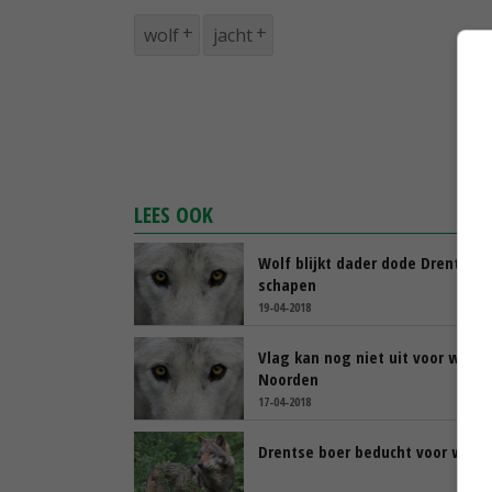
wolf
jacht
LEES OOK
Wolf blijkt dader dode Drentse
schapen
19-04-2018
Vlag kan nog niet uit voor wolf i
Noorden
17-04-2018
Drentse boer beducht voor wolf