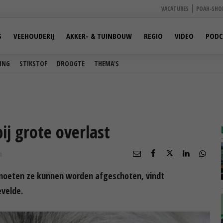
VACATURES
POAH-SHO
S
VEEHOUDERIJ
AKKER- & TUINBOUW
REGIO
VIDEO
PODC
ING
STIKSTOF
DROOGTE
THEMA'S
bij grote overlast
R
 moeten ze kunnen worden afgeschoten, vindt
evelde.