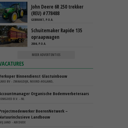
John Deere 6R 250 trekker
(REU) #778488
GEBRUIKT, P.O.A.
Schuitemaker Rapide 135
opraapwagen
2004, P.O.A.
MEER ADVERTENTIES
VACATURES
Verkoper Binnendienst Glastuinbouw
KARO BV - ZWAAGDIJK, NOORD-HOLLAND,
Accountmanager Organische Bodemverbeteraars
COMGOED B.V. - NL
Projectmedewerker BoerenNetwerk –
Natuurinclusieve Landbouw
WIJ.LAND - ABCOUDE