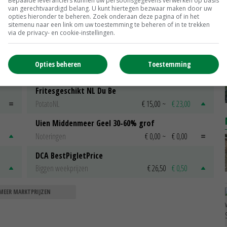
Bepaalde leveranciers kunnen uw persoonsgegevens verwerken op basis
07-04-2018
van gerechtvaardigd belang. U kunt hiertegen bezwaar maken door uw
opties hieronder te beheren. Zoek onderaan deze pagina of in het
sitemenu naar een link om uw toestemming te beheren of in te trekken
via de privacy- en cookie-instellingen.
Scharreleieren maat 59
Opties beheren
Toestemming
Barneveld
€ 12,00
€ 0,00
Fritesgeschikt NL Du Be
PotatoNL
€ 15,00
~
€ 23,00
Uien Middenmeer Geel 30-60% grof
Noteringen
€ 0,00
~
€ 0,00
DCA BestPigletPrice
Biggen weekprijzen
€ 26,50
€ 0,50
MEER MARKTPRIJZEN