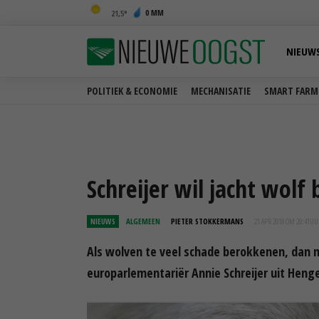
0 MM
21,5
NIEUW
POLITIEK & ECONOMIE
MECHANISATIE
SMART FARM
Schreijer wil jacht wolf 
NIEUWS
ALGEMEEN
PIETER STOKKERMANS
21 APR 2018 OM 20:41
UU
Als wolven te veel schade berokkenen, dan
europarlementariër Annie Schreijer uit Heng