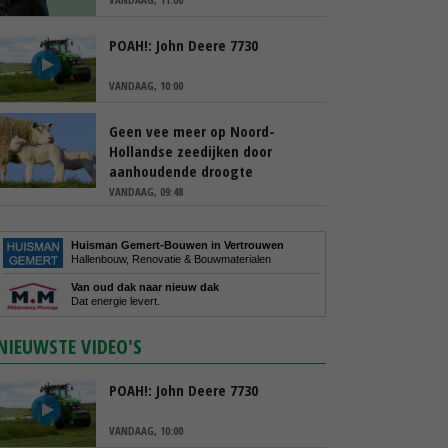
POAH!: John Deere 7730
VANDAAG, 10:00
Geen vee meer op Noord-
Hollandse zeedijken door
aanhoudende droogte
VANDAAG, 09:48
Huisman Gemert-Bouwen in Vertrouwen
Hallenbouw, Renovatie & Bouwmaterialen
Van oud dak naar nieuw dak
Dat energie levert.
NIEUWSTE VIDEO'S
POAH!: John Deere 7730
VANDAAG, 10:00