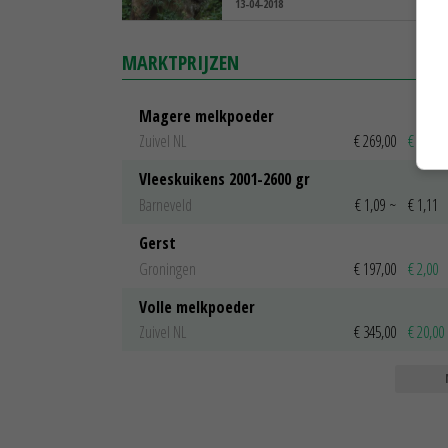
13-04-2018
MARKTPRIJZEN
Magere melkpoeder
Zuivel NL
€ 269,00
€ 7,00
Vleeskuikens 2001-2600 gr
Barneveld
€ 1,09
~
€ 1,11
Gerst
Groningen
€ 197,00
€ 2,00
Volle melkpoeder
Zuivel NL
€ 345,00
€ 20,00