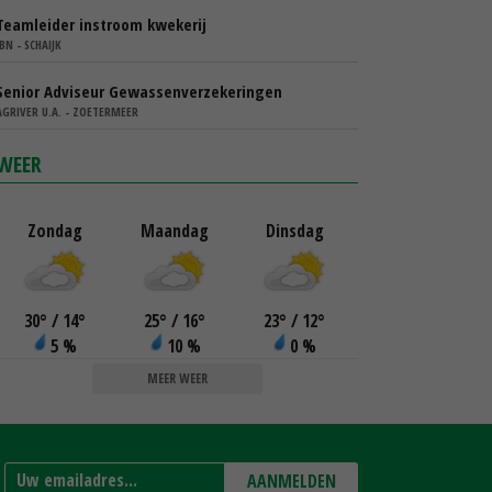
Teamleider instroom kwekerij
IBN - SCHAIJK
Senior Adviseur Gewassenverzekeringen
AGRIVER U.A. - ZOETERMEER
WEER
Zondag
Maandag
Dinsdag
30
°
/ 14
°
25
°
/ 16
°
23
°
/ 12
°
5 %
10 %
0 %
MEER WEER
AANMELDEN