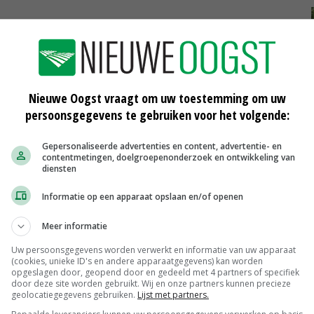
Nieuwe Oogst vraagt om uw toestemming om uw
persoonsgegevens te gebruiken voor het volgende:
Gepersonaliseerde advertenties en content, advertentie- en
contentmetingen, doelgroepenonderzoek en ontwikkeling van
Duitse boer wil weer jagen op wolf
diensten
18-04-2018
Informatie op een apparaat opslaan en/of openen
Meer informatie
n
Loonwerker legt wolf vast op film
Uw persoonsgegevens worden verwerkt en informatie van uw apparaat
14-04-2018
(cookies, unieke ID's en andere apparaatgegevens) kan worden
opgeslagen door, geopend door en gedeeld met 4 partners of specifiek
door deze site worden gebruikt. Wij en onze partners kunnen precieze
Het is hier gevaarlijk voor de wolf
geolocatiegegevens gebruiken.
Lijst met partners.