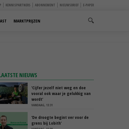
P
KENNISPARTNERS
ABONNEMENT
NIEUWSBRIEF
E-PAPER
AST
MARKTPRIJZEN
LAATSTE NIEUWS
‘Cijfer jezelf niet weg en doe
vooral ook waar je gelukkig van
wordt’
VANDAAG, 13:31
‘De droogte begint ver voor de
grens bij Lobith’
VANDAAG, 11:00