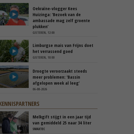
Oekraïne-vlogger Kees
Huizinga: ‘Bezoek van de
ambassade mag zelf groente
plukken’
GISTEREN, 12:00
Limburgse mais van Frijns doet
het verrassend goed
GISTEREN, 10:00
Droogte veroorzaakt steeds
meer problemen: ‘Bassin
afgelopen week al leeg’
06-08-2026
KENNISPARTNERS
Melkgift stijgt in een jaar tijd
van gemiddeld 25 naar 34 liter
per dag
SMAXTEC