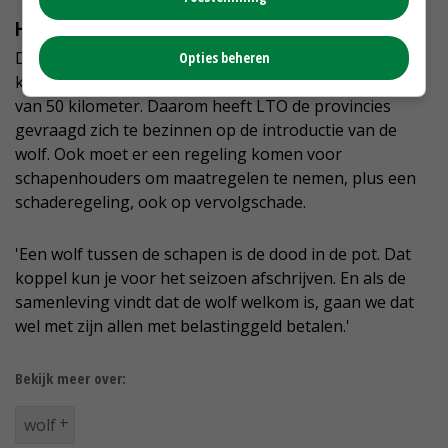
Hele kluif
De wolf in de natuur houden wordt dan ook een hele
Opties beheren
kluif, stelt Duives, zeker voor een dier met actieradius
van 50 kilometer. Daarom heeft LTO de provincies
gevraagd zich te bezinnen op de introductie van de
wolf. Ook moet er een regeling komen voor
schapenhouders om maatregelen te nemen, plus een
schaderegeling, ook op vervolgschade.
'Een wolf tussen de schapen is de dood in de pot. Dat
koppel kun je voor het seizoen afschrijven. En als de
samenleving vindt dat de wolf welkom is, gaan we dat
wel met zijn allen met belastinggeld betalen.'
Bekijk meer over:
wolf