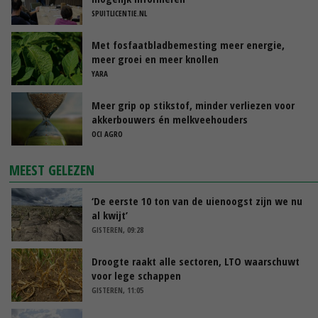
SPUITLICENTIE.NL
Met fosfaatbladbemesting meer energie,
meer groei en meer knollen
YARA
Meer grip op stikstof, minder verliezen voor
akkerbouwers én melkveehouders
OCI AGRO
MEEST GELEZEN
‘De eerste 10 ton van de uienoogst zijn we nu
al kwijt’
GISTEREN, 09:28
Droogte raakt alle sectoren, LTO waarschuwt
voor lege schappen
GISTEREN, 11:05