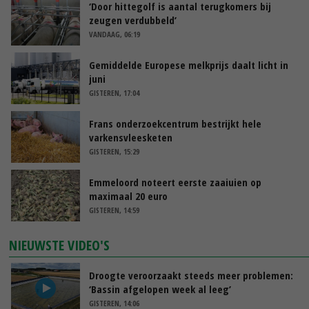
‘Door hittegolf is aantal terugkomers bij
zeugen verdubbeld’
VANDAAG, 06:19
Gemiddelde Europese melkprijs daalt licht in
juni
GISTEREN, 17:04
Frans onderzoekcentrum bestrijkt hele
varkensvleesketen
GISTEREN, 15:29
Emmeloord noteert eerste zaaiuien op
maximaal 20 euro
GISTEREN, 14:59
NIEUWSTE VIDEO'S
Droogte veroorzaakt steeds meer problemen:
‘Bassin afgelopen week al leeg’
GISTEREN, 14:06