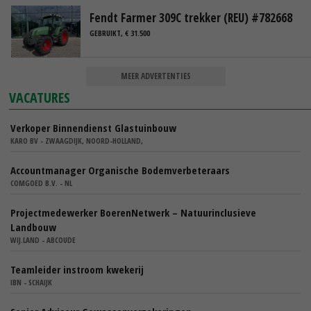
Fendt Farmer 309C trekker (REU) #782668
GEBRUIKT, € 31.500
MEER ADVERTENTIES
VACATURES
Verkoper Binnendienst Glastuinbouw
KARO BV - ZWAAGDIJK, NOORD-HOLLAND,
Accountmanager Organische Bodemverbeteraars
COMGOED B.V. - NL
Projectmedewerker BoerenNetwerk – Natuurinclusieve
Landbouw
WIJ.LAND - ABCOUDE
Teamleider instroom kwekerij
IBN - SCHAIJK