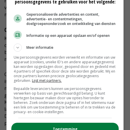
hond en half wolf. Een wolf is van nature schuw. Die
persoonsgegevens te gebruiken voor het volgende:
vermijdt contact. Maar iets dat half hond is, zoekt juist
mensen op.'
Gepersonaliseerde advertenties en content,
advertentie- en contentmetingen,
doelgroepenonderzoek en ontwikkeling van diensten
Ondoenlijk
Informatie op een apparaat opslaan en/of openen
Kemp beaamt dat. 'Honden om schapen te bewaken is
ondoenlijk. Ik zou dertig honden nodig hebben die niet
Meer informatie
bepaald aaibaar zijn. Die kun je niet los in de wei laten
Uw persoonsgegevens worden verwerkt en informatie van uw
met al die wandelaars eromheen.'
apparaat (cookies, unieke ID's en andere apparaatgegevens)
kan worden opgeslagen door, geopend door en gedeeld met
4 partners of specifiek door deze site worden gebruikt. Wij en
Ook afrasteren van percelen met hekken of flexinetten
onze partners kunnen precieze geolocatiegegevens
gebruiken.
Lijst met partners.
is lastig. 'Daar zijn geen financiële middelen voor. De
marges in de schapenhouderij zijn al klein. Je praat al
Bepaalde leveranciers kunnen uw persoonsgegevens
verwerken op basis van gerechtvaardigd belang. U kunt
gauw over 8.000 euro per hectare aan kosten', aldus
hiertegen bezwaar maken door uw opties hieronder te
Kemp. 'Bovendien vragen veel landeigenaren ons hun
beheren. Zoek onderaan deze pagina of in het sitemenu naar
een link om uw toestemming te beheren of in te trekken via de
land te onderhouden door de schapen te laten grazen.
privacy- en cookie-instellingen.
Daar zouden dan allemaal rasters om moeten. Dat is
praktisch onhaalbaar.'
Toestemming