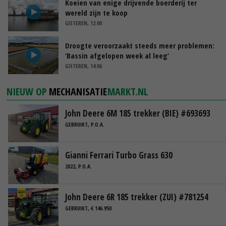
Koeien van enige drijvende boerderij ter
wereld zijn te koop
GISTEREN, 12:00
Droogte veroorzaakt steeds meer problemen:
‘Bassin afgelopen week al leeg’
GISTEREN, 14:06
NIEUW OP
MECHANISATIE
MARKT.NL
John Deere 6M 185 trekker (BIE) #693693
GEBRUIKT, P.O.A.
Gianni Ferrari Turbo Grass 630
2022, P.O.A.
John Deere 6R 185 trekker (ZUI) #781254
GEBRUIKT, € 146.950