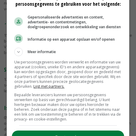
regio die rechtstreeks voedselproducten willen afzetten in de stad
persoonsgegevens te gebruiken voor het volgende:
voor een serie masterclasses.
Gepersonaliseerde advertenties en content,
advertentie- en contentmetingen,
´Moestuin maakt buurt niet altijd gezelliger´
doelgroepenonderzoek en ontwikkeling van diensten
15-06-2015
- Stadslandbouw wordt vaak ingezet als een middel om de
Informatie op een apparaat opslaan en/of openen
buurt gezelliger te maken, maar volgens wetenschapster Esther
Veen leidt dit lang niet altijd tot betere relaties tussen
Meer informatie
buurtbewoners....
Uw persoonsgegevens worden verwerkt en informatie van uw
apparaat (cookies, unieke ID's en andere apparaatgegevens)
Stadslandbouw geen garantie gezelligheid
kan worden opgeslagen door, geopend door en gedeeld met
4 partners of specifiek door deze site worden gebruikt. Wij en
12-06-2015
- Stadslandbouw wordt vaak ingezet als middel om de
onze partners kunnen precieze geolocatiegegevens
sociale cohesie in de buurt te vergroten. Maar volgens Esther Veen
gebruiken.
Lijst met partners.
leidt die aanpak lang niet altijd tot betere relaties tussen...
Bepaalde leveranciers kunnen uw persoonsgegevens
verwerken op basis van gerechtvaardigd belang. U kunt
hiertegen bezwaar maken door uw opties hieronder te
Isabelle Diks leidt 'Landbouw in Verbinding'
beheren. Zoek onderaan deze pagina of in het sitemenu naar
een link om uw toestemming te beheren of in te trekken via de
05-06-2015
- Stadslandbouw in Nederland is de kinderschoenen
privacy- en cookie-instellingen.
ontgroeid en in een nieuwe fase beland. Tijdens de vierde editie van
de Dag van de Stadslandbouw hebben de bijna vierhonderd
deelnemers...