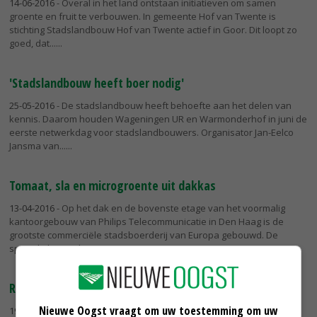
14-06-2016
- Overal in het land ontstaan initiatieven om samen
groente en fruit te verbouwen. In gemeente Hof van Twente is
stichting Stadslandbouw Hof van Twente actief in Goor. Dit loopt zo
goed, dat...
'Stadslandbouw heeft boer nodig'
25-05-2016
- De stadslandbouw heeft behoefte aan het delen van
kennis. Daarom houden Wageningen UR en Warmonderhof in juni de
eerste netwerkdag voor stadslandbouwers. Organisator Jan-Eelco
Jansma van...
Tomaat, sla en microgroente uit dakkas
13-04-2016
- Op het dak en de bovenste etage van het voormalig
kantoorgebouw van Philips Telecommunicatie in Den Haag is de
grootste commerciële stadsboerderij van Europa gebouwd. De
speciale kas op het...
Rotterdam zoekt agrariërs voor masterclass
Nieuwe Oogst vraagt om uw toestemming om uw
19-06-2015
- Gemeente Rotterdam zoekt boeren en tuinders uit de