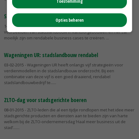
Toestemming
Stadslandbouw in lege kantoren vaak utopie
Opties beheren
14-03-2015
- Er zijn in Nederland nog nauwelijks concrete
voorbeelden van stadslandbouw in kantoorgebouwen en het zal
moeilijk zijn om rendabele business cases te creëren.
Wageningen UR: stadslandbouw rendabel
03-02-2015
- Wageningen UR heeft onlangs vijf strategieën voor
verdienmodellen in de stadslandbouw onderzocht. Bij een
combinatie van deze vijf is een goed draaiend, rendabel
stadslandbouwbedrijf te...
ZLTO-dag voor stadsgerichte boeren
08-01-2015
- ZLTO-leden die al een tijdje rondlopen met het idee meer
stadsgerichte producten en diensten aan te bieden zijn van harte
welkom bij de ZLTO-ondernemersdag ‘Haal meer business uit de
stad’....