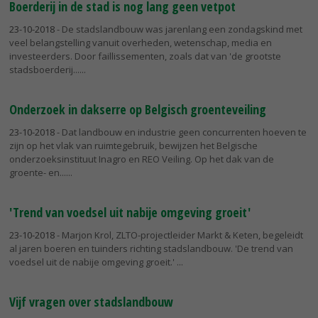
Boerderij in de stad is nog lang geen vetpot
23-10-2018
- De stadslandbouw was jarenlang een zondagskind met
veel belangstelling vanuit overheden, wetenschap, media en
investeerders. Door faillissementen, zoals dat van 'de grootste
stadsboerderij...
Onderzoek in dakserre op Belgisch groenteveiling
23-10-2018
- Dat landbouw en industrie geen concurrenten hoeven te
zijn op het vlak van ruimtegebruik, bewijzen het Belgische
onderzoeksinstituut Inagro en REO Veiling. Op het dak van de
groente- en...
'Trend van voedsel uit nabije omgeving groeit'
23-10-2018
- Marjon Krol, ZLTO-projectleider Markt & Keten, begeleidt
al jaren boeren en tuinders richting stadslandbouw. 'De trend van
voedsel uit de nabije omgeving groeit.'
Vijf vragen over stadslandbouw