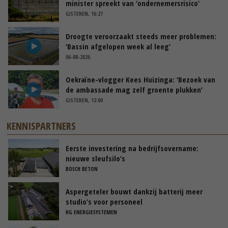
minister spreekt van ‘ondernemersrisico’
GISTEREN, 16:27
Droogte veroorzaakt steeds meer problemen:
‘Bassin afgelopen week al leeg’
06-08-2026
Oekraïne-vlogger Kees Huizinga: ‘Bezoek van
de ambassade mag zelf groente plukken’
GISTEREN, 12:00
KENNISPARTNERS
Eerste investering na bedrijfsovername:
nieuwe sleufsilo’s
BOSCH BETON
Aspergeteler bouwt dankzij batterij meer
studio’s voor personeel
HG ENERGIESYSTEMEN