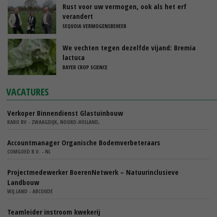
Rust voor uw vermogen, ook als het erf
verandert
SEQUOIA VERMOGENSBEHEER
We vechten tegen dezelfde vijand: Bremia
lactuca
BAYER CROP SCIENCE
VACATURES
Verkoper Binnendienst Glastuinbouw
KARO BV - ZWAAGDIJK, NOORD-HOLLAND,
Accountmanager Organische Bodemverbeteraars
COMGOED B.V. - NL
Projectmedewerker BoerenNetwerk – Natuurinclusieve
Landbouw
WIJ.LAND - ABCOUDE
Teamleider instroom kwekerij