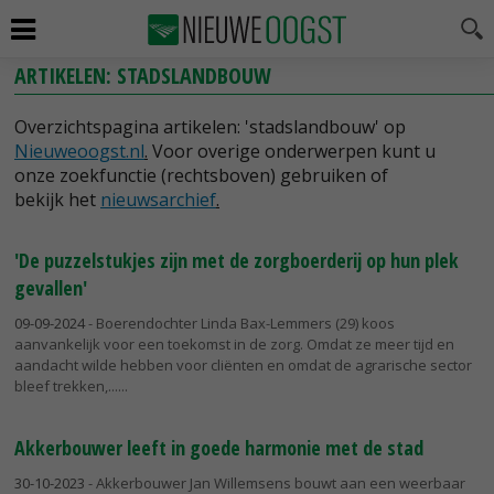
ARTIKELEN: STADSLANDBOUW
Overzichtspagina artikelen: 'stadslandbouw' op
Nieuweoogst.nl
.
Voor overige onderwerpen kunt u
onze zoekfunctie (rechtsboven) gebruiken of
bekijk het
nieuwsarchief
.
'De puzzelstukjes zijn met de zorgboerderij op hun plek
gevallen'
09-09-2024
- Boerendochter Linda Bax-Lemmers (29) koos
aanvankelijk voor een toekomst in de zorg. Omdat ze meer tijd en
aandacht wilde hebben voor cliënten en omdat de agrarische sector
bleef trekken,...
Akkerbouwer leeft in goede harmonie met de stad
30-10-2023
- Akkerbouwer Jan Willemsens bouwt aan een weerbaar