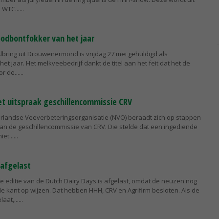
 WTC...
roodbontfokker van het jaar
Albring uit Drouwenermond is vrijdag 27 mei gehuldigd als
t jaar. Het melkveebedrijf dankt de titel aan het feit dat het de
r de...
t uitspraak geschillencommissie CRV
rlandse Veeverbeteringsorganisatie (NVO) beraadt zich op stappen
van de geschillencommissie van CRV. Die stelde dat een ingediende
et...
 afgelast
e editie van de Dutch Dairy Days is afgelast, omdat de neuzen nog
de kant op wijzen. Dat hebben HHH, CRV en Agrifirm besloten. Als de
aat,...