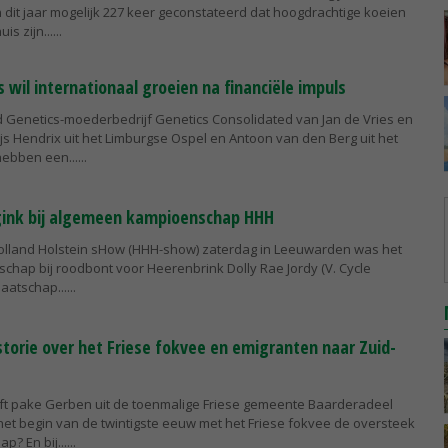
dit jaar mogelijk 227 keer geconstateerd dat hoogdrachtige koeien
is zijn...
wil internationaal groeien na financiële impuls
 Genetics-moederbedrijf Genetics Consolidated van Jan de Vries en
js Hendrix uit het Limburgse Ospel en Antoon van den Berg uit het
ebben een...
gink bij algemeen kampioenschap HHH
olland Holstein sHow (HHH-show) zaterdag in Leeuwarden was het
hap bij roodbont voor Heerenbrink Dolly Rae Jordy (V. Cycle
aatschap...
istorie over het Friese fokvee en emigranten naar Zuid-
ft pake Gerben uit de toenmalige Friese gemeente Baarderadeel
et begin van de twintigste eeuw met het Friese fokvee de oversteek
p? En bij...