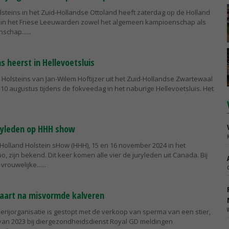
lsteins in het Zuid-Hollandse Ottoland heeft zaterdag op de Holland
 in het Friese Leeuwarden zowel het algemeen kampioenschap als
schap...
ns heerst in Hellevoetsluis
r Holsteins van Jan-Wilem Hoftijzer uit het Zuid-Hollandse Zwartewaal
10 augustus tijdens de fokveedag in het naburige Hellevoetsluis. Het
ryleden op HHH show
 Holland Holstein sHow (HHH), 15 en 16 november 2024 in het
 zijn bekend. Dit keer komen alle vier de juryleden uit Canada. Bij
vrouwelijke...
kaart na misvormde kalveren
erijorganisatie is gestopt met de verkoop van sperma van een stier,
 van 2023 bij diergezondheidsdienst Royal GD meldingen