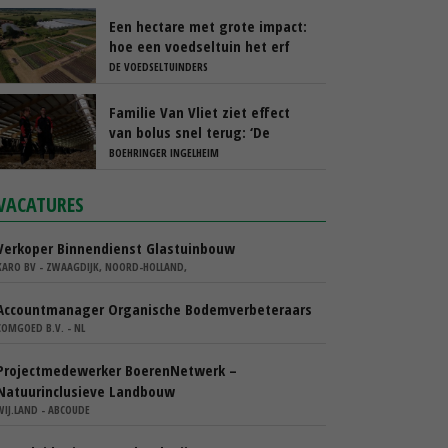
Een hectare met grote impact:
hoe een voedseltuin het erf
van Barton Arnts versterkt
DE VOEDSELTUINDERS
Familie Van Vliet ziet effect
van bolus snel terug: ‘De
koeien gaan rustiger droog’
BOEHRINGER INGELHEIM
VACATURES
Verkoper Binnendienst Glastuinbouw
KARO BV - ZWAAGDIJK, NOORD-HOLLAND,
Accountmanager Organische Bodemverbeteraars
COMGOED B.V. - NL
Projectmedewerker BoerenNetwerk –
Natuurinclusieve Landbouw
WIJ.LAND - ABCOUDE