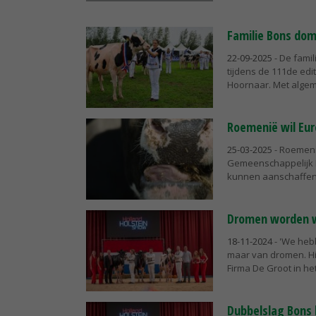
Familie Bons dom
22-09-2025
- De famil
tijdens de 111de ed
Hoornaar. Met algem
Roemenië wil Eu
25-03-2025
- Roemeni
Gemeenschappelijk 
kunnen aanschaffen.
Dromen worden w
18-11-2024
- 'We heb
maar van dromen. Hi
Firma De Groot in het
Dubbelslag Bons