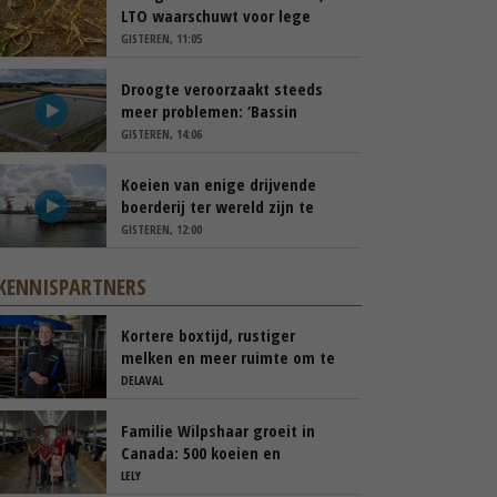
LTO waarschuwt voor lege
schappen
GISTEREN, 11:05
Droogte veroorzaakt steeds
meer problemen: ‘Bassin
afgelopen week al leeg’
GISTEREN, 14:06
Koeien van enige drijvende
boerderij ter wereld zijn te
koop
GISTEREN, 12:00
KENNISPARTNERS
Kortere boxtijd, rustiger
melken en meer ruimte om te
blijven weiden
DELAVAL
Familie Wilpshaar groeit in
Canada: 500 koeien en
robotmelken
LELY