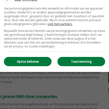
Meer informatie
lgemeen kampioen op Fokveedag Hellevoetsluis
Uw persoonsgegevens worden verwerkt en informatie van uw apparaat
ions Epic-dochter Rika 349 van VOF Van der Kooij in het Zuid-
(cookies, unieke ID's en andere apparaatgegevens) kan worden
ek is zaterdag aangewezen als algemeen kampioen tijdens de
opgeslagen door, geopend door en gedeeld met 4 partners of specifiek
luis. Ze won ook de...
door deze site worden gebruikt. Wij en onze partners kunnen precieze
geolocatiegegevens gebruiken.
Lijst met partners.
Bepaalde leveranciers kunnen uw persoonsgegevens verwerken op basis
la en Heerenbrink Truus 4 winnen bij oudere koeien HHH
van gerechtvaardigd belang. U kunt hiertegen bezwaar maken door uw
opties hieronder te beheren. Zoek onderaan deze pagina of in het
of Ghardala (v. Solomon) van vof Schoonhoven-Van de Wetering in
sitemenu naar een link om uw toestemming te beheren of in te trekken
inde heeft zaterdag tijdens de HHH-show in het Friese Leeuwarden
via de privacy- en cookie-instellingen.
ere koeien...
Opties beheren
Toestemming
H voor PM Elza 241 en Giessen Charity 253
feervolle HHH-show zaterdag in Leeuwarden waren de vaarzentitels
lattery Evert) van maatschap Pinkert in het Overijsselse Markelo bij
Charity...
er jureren HHH-show Leeuwarden
sford uit het Verenigd Koninkrijk en Thomas Ender uit Zwitserland
mber als juryleden in de ring tijdens de HHH-show. Deze wordt dit