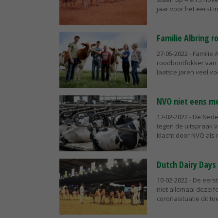
jaar voor het eerst in
Familie Albring 
27-05-2022
- Familie 
roodbontfokker van he
laatste jaren veel voo
NVO niet eens me
17-02-2022
- De Nede
tegen de uitspraak 
klacht door NVO als ni
Dutch Dairy Days
10-02-2022
- De eerst
niet allemaal dezelf
coronasituatie dit toel