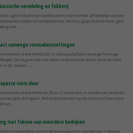
Russische veredeling en fokkerij
ische agro-industrie en landbouw moeten minder afhankelijk worden
uitenlandse zaden en teeltmateriaal. Moskou gaat daarom meer geld
ling van...
last vanwege coronabesmettingen
and Holstein sHow (HHH) 2021 is alsnog afgelast vanwege het hoge
tingen. De organisatie van deze rundveeshow dacht eerst de HHH
 in de Zwolse...
gepaste vorm door
and Holstein sHow (HHH) op 26 en 27 november in Zwolle kan ondanks
ronaregels doorgaan. Wel moet iedereen op de tribune of een stoel
t het...
iling met fokvee van meerdere bedrijven
platform Farmersbid.com houdt woensdag 6 en donderdag 7 oktober