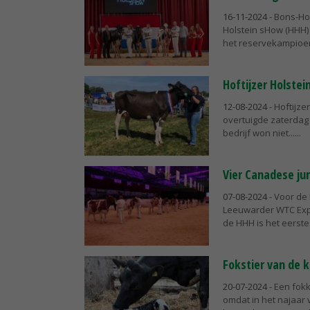
16-11-2024
- Bons-Ho
Holstein sHow (HHH)
het reservekampioen
Hoftijzer Holstei
12-08-2024
- Hoftijze
overtuigde zaterdag 
bedrijf won niet...
Vier Canadese ju
07-08-2024
- Voor de
Leeuwarder WTC Expo,
de HHH is het eerste 
Fokstier van de 
20-07-2024
- Een fokk
omdat in het najaar