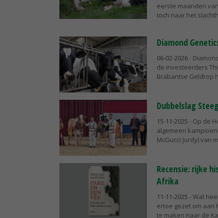
eerste maanden van 
toch naar het slachthu
Diamond Genetics 
06-02-2026
- Diamond
de investeerders Thi
Brabantse Geldrop h
Dubbelslag Stee
15-11-2025
- Op de H
algemeen kampioensc
McGucci Jordy) van m
Recensie: rijke h
Afrika
11-11-2025
- Wat hee
ertoe gezet om aan h
te maken naar de Kaa