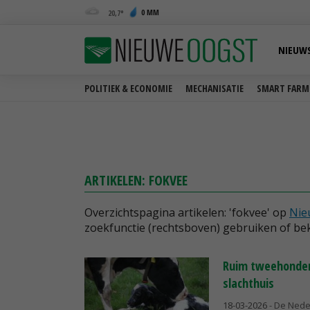
0 MM
20,7
NIEUW
POLITIEK & ECONOMIE
MECHANISATIE
SMART FARM
ARTIKELEN: FOKVEE
Overzichtspagina artikelen: 'fokvee' op
Nie
zoekfunctie (rechtsboven) gebruiken of bek
Ruim tweehonder
slachthuis
18-03-2026
- De Nede