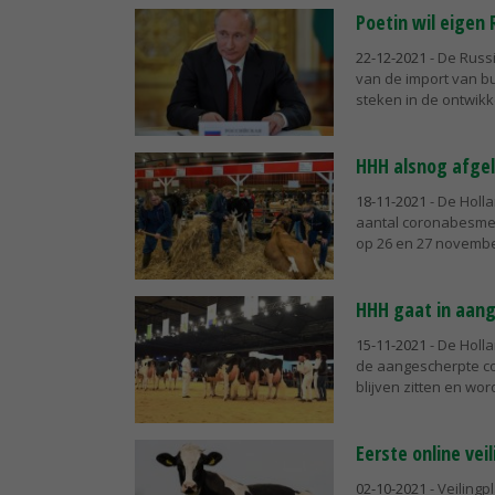
Poetin wil eigen 
22-12-2021
- De Russ
van de import van b
steken in de ontwikke
HHH alsnog afge
18-11-2021
- De Holl
aantal coronabesmet
op 26 en 27 november
HHH gaat in aan
15-11-2021
- De Holl
de aangescherpte co
blijven zitten en word
Eerste online ve
02-10-2021
- Veiling