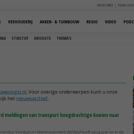
VACATURES
POAH-SHO
S
VEEHOUDERIJ
AKKER- & TUINBOUW
REGIO
VIDEO
PODC
ING
STIKSTOF
DROOGTE
THEMA'S
uweoogst.nl
.
Voor overige onderwerpen kunt u onze
ijk het
nieuwsarchief
.
d meldingen van transport hoogdrachtige koeien naar
rlandse Voedsel en Warenautoriteit (NVWA) heeft vorig jaar en in de