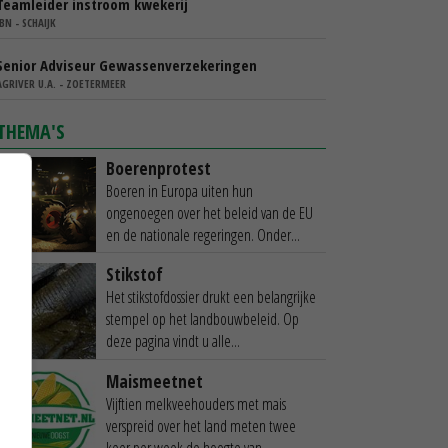
Teamleider instroom kwekerij
IBN - SCHAIJK
Senior Adviseur Gewassenverzekeringen
AGRIVER U.A. - ZOETERMEER
THEMA'S
Boerenprotest
Boeren in Europa uiten hun
ongenoegen over het beleid van de EU
en de nationale regeringen. Onder...
Stikstof
Het stikstofdossier drukt een belangrijke
stempel op het landbouwbeleid. Op
deze pagina vindt u alle...
Maismeetnet
Vijftien melkveehouders met mais
verspreid over het land meten twee
keer per week de hoogte van...