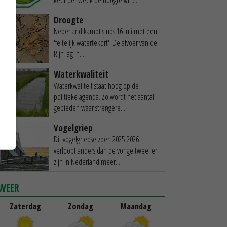
Droogte
Nederland kampt sinds 16 juli met een
'feitelijk watertekort'. De afvoer van de
Rijn lag in...
Waterkwaliteit
Waterkwaliteit staat hoog op de
politieke agenda. Zo wordt het aantal
gebieden waar strengere...
Vogelgriep
Dit vogelgriepseizoen 2025-2026
verloopt anders dan de vorige twee: er
zijn in Nederland meer...
WEER
Zaterdag
Zondag
Maandag