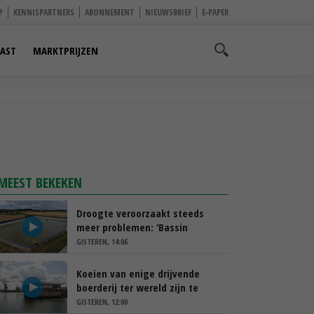
P
KENNISPARTNERS
ABONNEMENT
NIEUWSBRIEF
E-PAPER
AST
MARKTPRIJZEN
MEEST BEKEKEN
Droogte veroorzaakt steeds
meer problemen: ‘Bassin
afgelopen week al leeg’
GISTEREN, 14:06
Koeien van enige drijvende
boerderij ter wereld zijn te
koop
GISTEREN, 12:00