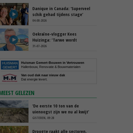
Danique in Canada: ‘Superveel
schik gehad tijdens stage’
04-08-2026
Oekraïne-vlogger Kees
Huizinga: ‘Tarwe wordt
geperst, koeien hebben stro
31-07-2026
nodig’
Huisman Gemert-Bouwen in Vertrouwen
Hallenbouw, Renovatie & Bouwmaterialen
Van oud dak naar nieuw dak
Dat energie levert.
MEEST GELEZEN
‘De eerste 10 ton van de
uienoogst zijn we nu al kwijt’
GISTEREN, 09:28
Droogte raakt alle sectoren,