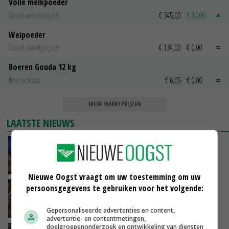
Volle melkpoeder
Zuivel weekprijzen
€ 345,00
€ 20,00
Weipoeder
Zuivel weekprijzen
€ 134,00
€ 0,00
Boeren Gouda 12 kg
Boerenkaas
€ 6,05
€ 0,00
MEER MARKTPRIJZEN
LAATSTE NIEUWS
Nettowinst Royal A-ware onder druk ondanks
hogere omzet
VANDAAG, 14:35
Nieuwe Oogst vraagt om uw toestemming om uw
persoonsgegevens te gebruiken voor het volgende:
Aandeel China in wereldwijde fritesexport
neemt verder toe
VANDAAG, 14:01
Gepersonaliseerde advertenties en content,
advertentie- en contentmetingen,
doelgroepenonderzoek en ontwikkeling van diensten