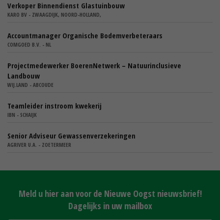
Verkoper Binnendienst Glastuinbouw
KARO BV - ZWAAGDIJK, NOORD-HOLLAND,
Accountmanager Organische Bodemverbeteraars
COMGOED B.V. - NL
Projectmedewerker BoerenNetwerk – Natuurinclusieve
Landbouw
WIJ.LAND - ABCOUDE
Teamleider instroom kwekerij
IBN - SCHAIJK
Senior Adviseur Gewassenverzekeringen
AGRIVER U.A. - ZOETERMEER
Meld u hier aan voor de Nieuwe Oogst nieuwsbrief!
Dagelijks in uw mailbox