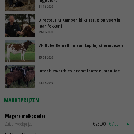
ingestort
11-12-2020
Directeur KI Kampen kijkt terug op veertig
jaar fokkerij
09-11-2020
VH Bube Bernell nu aan kop bij stierindexen
15-04-2020
Inteelt zwartbles neemt laatste jaren toe
24-12-2019
MARKTPRIJZEN
Magere melkpoeder
Zuivel weekprijzen
€ 269,00
€ 7,00