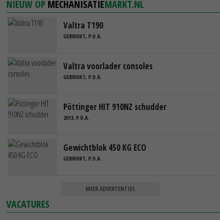
NIEUW OP
MECHANISATIE
MARKT.NL
Valtra T190
GEBRUIKT, P.O.A.
Valtra voorlader consoles
GEBRUIKT, P.O.A.
Pöttinger HIT 910NZ schudder
2013, P.O.A.
Gewichtblok 450 KG ECO
GEBRUIKT, P.O.A.
MEER ADVERTENTIES
VACATURES