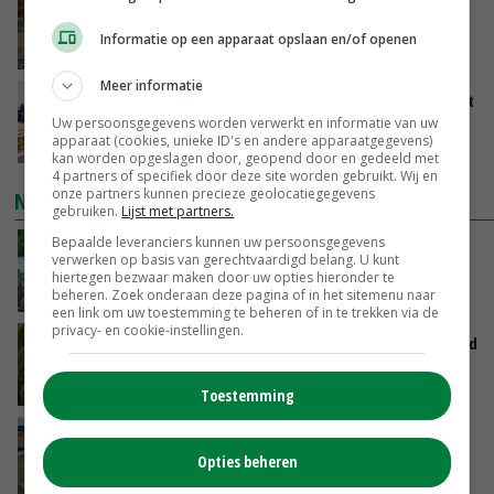
Eierprijzen lijken dieptepunt achter zich te
laten
Informatie op een apparaat opslaan en/of openen
VANDAAG, 13:27
Meer informatie
LTO en NAJK roepen leden op Brabants protest
te steunen
Uw persoonsgegevens worden verwerkt en informatie van uw
apparaat (cookies, unieke ID's en andere apparaatgegevens)
VANDAAG, 12:29
kan worden opgeslagen door, geopend door en gedeeld met
4 partners of specifiek door deze site worden gebruikt. Wij en
onze partners kunnen precieze geolocatiegegevens
NIEUWSTE VIDEO'S
gebruiken.
Lijst met partners.
Bepaalde leveranciers kunnen uw persoonsgegevens
Oekraïne-vlogger Kees Huizinga: ‘Bezoek van
verwerken op basis van gerechtvaardigd belang. U kunt
de ambassade mag zelf groente plukken’
hiertegen bezwaar maken door uw opties hieronder te
beheren. Zoek onderaan deze pagina of in het sitemenu naar
VANDAAG, 12:00
een link om uw toestemming te beheren of in te trekken via de
privacy- en cookie-instellingen.
Limburgse mais van Frijns doet het verrassend
goed
VANDAAG, 10:00
Toestemming
Droogte veroorzaakt steeds meer problemen:
‘Bassin afgelopen week al leeg’
Opties beheren
GISTEREN, 14:06