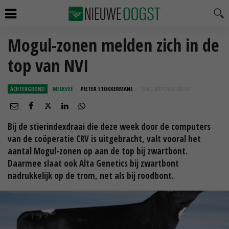
Mogul-zonen melden zich in de
top van NVI
ACHTERGROND
MELKVEE
PIETER STOKKERMANS
16 AUG 2019 OM 20:30
UUR
Bij de stierindexdraai die deze week door de computers
van de coöperatie CRV is uitgebracht, valt vooral het
aantal Mogul-zonen op aan de top bij zwartbont.
Daarmee slaat ook Alta Genetics bij zwartbont
nadrukkelijk op de trom, net als bij roodbont.