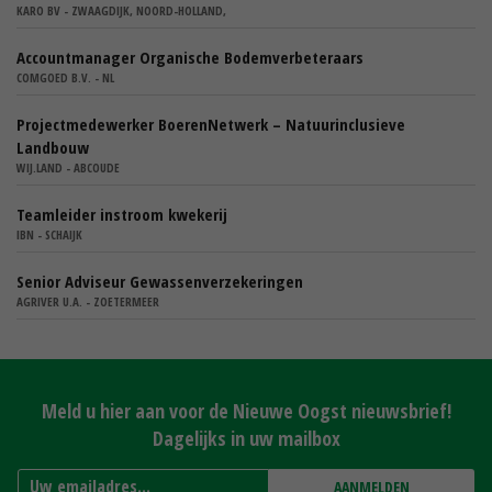
KARO BV - ZWAAGDIJK, NOORD-HOLLAND,
Accountmanager Organische Bodemverbeteraars
COMGOED B.V. - NL
Projectmedewerker BoerenNetwerk – Natuurinclusieve
Landbouw
WIJ.LAND - ABCOUDE
Teamleider instroom kwekerij
IBN - SCHAIJK
Senior Adviseur Gewassenverzekeringen
AGRIVER U.A. - ZOETERMEER
Meld u hier aan voor de Nieuwe Oogst nieuwsbrief!
Dagelijks in uw mailbox
AANMELDEN