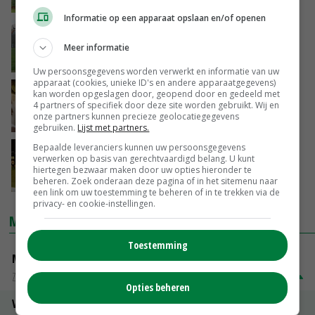
11-08-2018
Informatie op een apparaat opslaan en/of openen
Eerste stierindex CRV
Meer informatie
08-08-2018
Uw persoonsgegevens worden verwerkt en informatie van uw
apparaat (cookies, unieke ID's en andere apparaatgegevens)
Stabielere fokwaarde levensduur stieren
kan worden opgeslagen door, geopend door en gedeeld met
4 partners of specifiek door deze site worden gebruikt. Wij en
onze partners kunnen precieze geolocatiegegevens
20-03-2018
gebruiken.
Lijst met partners.
Bepaalde leveranciers kunnen uw persoonsgegevens
Atlantic blijft koploper stierindexen
verwerken op basis van gerechtvaardigd belang. U kunt
hiertegen bezwaar maken door uw opties hieronder te
beheren. Zoek onderaan deze pagina of in het sitemenu naar
13-08-2014
een link om uw toestemming te beheren of in te trekken via de
privacy- en cookie-instellingen.
MARKTPRIJZEN
Toestemming
Magere melkpoeder
Zuivel weekprijzen
€ 269,00
€ 7,00
Opties beheren
Volle melkpoeder