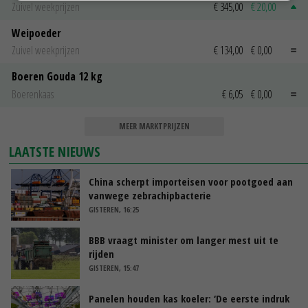
Zuivel weekprijzen
€ 345,00
€ 20,00
Weipoeder
Zuivel weekprijzen
€ 134,00
€ 0,00
Boeren Gouda 12 kg
Boerenkaas
€ 6,05
€ 0,00
MEER MARKTPRIJZEN
LAATSTE NIEUWS
China scherpt importeisen voor pootgoed aan
vanwege zebrachipbacterie
GISTEREN, 16:25
BBB vraagt minister om langer mest uit te
rijden
GISTEREN, 15:47
Panelen houden kas koeler: ‘De eerste indruk