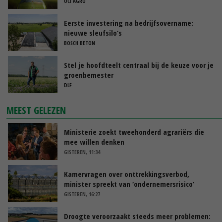
OCI AGRO
Eerste investering na bedrijfsovername:
nieuwe sleufsilo’s
BOSCH BETON
Stel je hoofdteelt centraal bij de keuze voor je
groenbemester
DLF
MEEST GELEZEN
Ministerie zoekt tweehonderd agrariërs die
mee willen denken
GISTEREN, 11:34
Kamervragen over onttrekkingsverbod,
minister spreekt van ‘ondernemersrisico’
GISTEREN, 16:27
Droogte veroorzaakt steeds meer problemen: