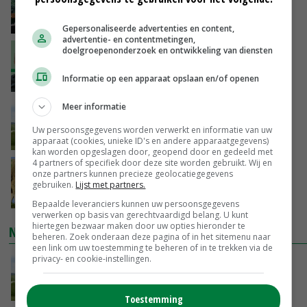
je gelukkig van wordt’
VANDAAG, 13:31
Gepersonaliseerde advertenties en content,
advertentie- en contentmetingen,
doelgroepenonderzoek en ontwikkeling van diensten
‘De droogte begint ver voor de grens bij
Lobith’
Informatie op een apparaat opslaan en/of openen
VANDAAG, 11:00
Meer informatie
POAH!: John Deere 7730
Uw persoonsgegevens worden verwerkt en informatie van uw
VANDAAG, 10:00
apparaat (cookies, unieke ID's en andere apparaatgegevens)
kan worden opgeslagen door, geopend door en gedeeld met
4 partners of specifiek door deze site worden gebruikt. Wij en
Geen vee meer op Noord-Hollandse zeedijken
onze partners kunnen precieze geolocatiegegevens
door aanhoudende droogte
gebruiken.
Lijst met partners.
VANDAAG, 09:48
Bepaalde leveranciers kunnen uw persoonsgegevens
verwerken op basis van gerechtvaardigd belang. U kunt
hiertegen bezwaar maken door uw opties hieronder te
NIEUWSTE VIDEO'S
beheren. Zoek onderaan deze pagina of in het sitemenu naar
een link om uw toestemming te beheren of in te trekken via de
privacy- en cookie-instellingen.
POAH!: John Deere 7730
VANDAAG, 10:00
Toestemming