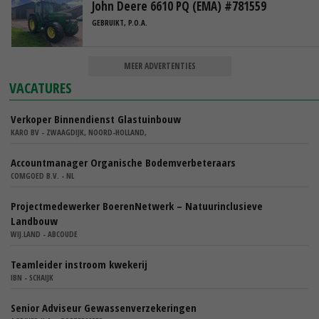
John Deere 6610 PQ (EMA) #781559
GEBRUIKT, P.O.A.
MEER ADVERTENTIES
VACATURES
Verkoper Binnendienst Glastuinbouw
KARO BV - ZWAAGDIJK, NOORD-HOLLAND,
Accountmanager Organische Bodemverbeteraars
COMGOED B.V. - NL
Projectmedewerker BoerenNetwerk – Natuurinclusieve
Landbouw
WIJ.LAND - ABCOUDE
Teamleider instroom kwekerij
IBN - SCHAIJK
Senior Adviseur Gewassenverzekeringen