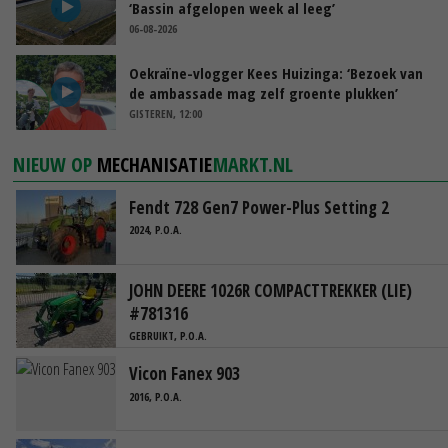
‘Bassin afgelopen week al leeg’
06-08-2026
Oekraïne-vlogger Kees Huizinga: ‘Bezoek van
de ambassade mag zelf groente plukken’
GISTEREN, 12:00
NIEUW OP
MECHANISATIE
MARKT.NL
Fendt 728 Gen7 Power-Plus Setting 2
2024, P.O.A.
JOHN DEERE 1026R COMPACTTREKKER (LIE)
#781316
GEBRUIKT, P.O.A.
Vicon Fanex 903
2016, P.O.A.