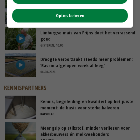
Oekraïne-vlogger Kees Huizinga: ‘Bezoek van
de ambassade mag zelf groente plukken’
Opties beheren
GISTEREN, 12:00
Limburgse mais van Frijns doet het verrassend
goed
GISTEREN, 10:00
Droogte veroorzaakt steeds meer problemen:
‘Bassin afgelopen week al leeg’
06-08-2026
KENNISPARTNERS
Kennis, begeleiding en kwaliteit op het juiste
moment: de basis voor sterke kalveren
KALVOLAC
Meer grip op stikstof, minder verliezen voor
akkerbouwers én melkveehouders