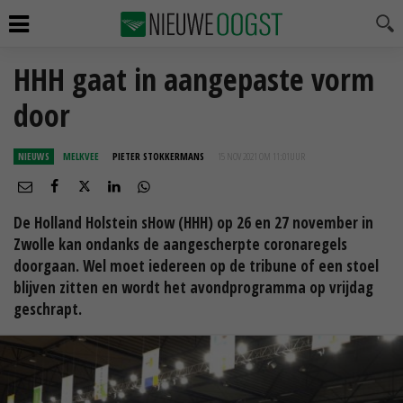
HHH gaat in aangepaste vorm
door
NIEUWS
MELKVEE
PIETER STOKKERMANS
15 NOV 2021 OM 11:01
UUR
De Holland Holstein sHow (HHH) op 26 en 27 november in
Zwolle kan ondanks de aangescherpte coronaregels
doorgaan. Wel moet iedereen op de tribune of een stoel
blijven zitten en wordt het avondprogramma op vrijdag
geschrapt.