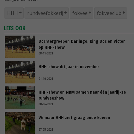
HHH
rundveefokkerij
fokvee
fokveeclub
LEES OOK
Dochtergroepen Darlingo, King Doc en Victor
op HHH-show
08-11-2021
HHH-show dit jaar in november
01-10-2021
HHH-show en NRM samen naar één jaarlijkse
rundveeshow
08-06-2021
Winnaar HHH ziet graag oude koeien
27-05-2021