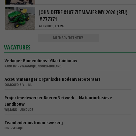
JOHN DEERE X107 ZITMAAIER MY 2026 (REU)
#777371
GEBRUIKT, € 3.395
MEER ADVERTENTIES
VACATURES
Verkoper Binnendienst Glastuinbouw
KARO BV - ZWAAGDIJK, NOORD-HOLLAND,
Accountmanager Organische Bodemverbeteraars
COMGOED B.V. - NL
Projectmedewerker BoerenNetwerk – Natuurinclusieve
Landbouw
WIJ.LAND - ABCOUDE
Teamleider instroom kwekerij
IBN - SCHAIJK