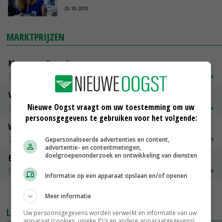
20-10-2018
MARKTPRIJZEN
Magere melkpoeder
Zuivel weekprijzen
€ 269,00
€ 7,00
Volle melkpoeder
Nieuwe Oogst vraagt om uw toestemming om uw
Zuivel weekprijzen
€ 345,00
€ 20,00
persoonsgegevens te gebruiken voor het volgende:
Weipoeder
Zuivel weekprijzen
€ 134,00
€ 0,00
Gepersonaliseerde advertenties en content,
advertentie- en contentmetingen,
doelgroepenonderzoek en ontwikkeling van diensten
Boeren Gouda 12 kg
Boerenkaas
€ 6,05
€ 0,00
Informatie op een apparaat opslaan en/of openen
MEER MARKTPRIJZEN
Meer informatie
LAATSTE NIEUWS
Uw persoonsgegevens worden verwerkt en informatie van uw
apparaat (cookies, unieke ID's en andere apparaatgegevens)