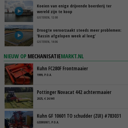
Koeien van enige drijvende boerderij ter
wereld zijn te koop
GISTEREN, 12:00
Droogte veroorzaakt steeds meer problemen:
‘Bassin afgelopen week al leeg’
GISTEREN, 14:06
NIEUW OP
MECHANISATIE
MARKT.NL
Kuhn FC280F Frontmaaier
1999, P.O.A.
Pottinger Novacat 442 achtermaaier
2025, € 24.941
Kuhn GF 10601 TO schudder (ZUI) #783031
GEBRUIKT, P.O.A.