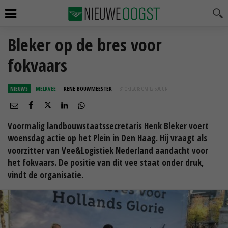
Bleker op de bres voor
fokvaars
NIEUWS
MELKVEE
RENÉ BOUWMEESTER
31 OKT 2018 OM 12:59
UUR
Voormalig landbouwstaatssecretaris Henk Bleker voert
woensdag actie op het Plein in Den Haag. Hij vraagt als
voorzitter van Vee&Logistiek Nederland aandacht voor
het fokvaars. De positie van dit vee staat onder druk,
vindt de organisatie.