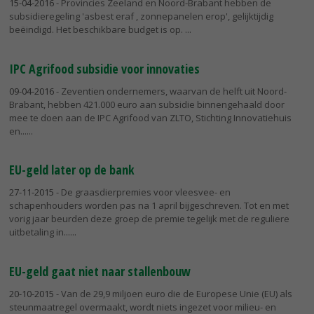
15-04-2016
- Provincies Zeeland en Noord-Brabant hebben de
subsidieregeling 'asbest eraf , zonnepanelen erop', gelijktijdig
beëindigd. Het beschikbare budget is op.
IPC Agrifood subsidie voor innovaties
09-04-2016
- Zeventien ondernemers, waarvan de helft uit Noord-
Brabant, hebben 421.000 euro aan subsidie binnengehaald door
mee te doen aan de IPC Agrifood van ZLTO, Stichting Innovatiehuis
en...
EU-geld later op de bank
27-11-2015
- De graasdierpremies voor vleesvee- en
schapenhouders worden pas na 1 april bijgeschreven. Tot en met
vorig jaar beurden deze groep de premie tegelijk met de reguliere
uitbetaling in...
EU-geld gaat niet naar stallenbouw
20-10-2015
- Van de 29,9 miljoen euro die de Europese Unie (EU) als
steunmaatregel overmaakt, wordt niets ingezet voor milieu- en