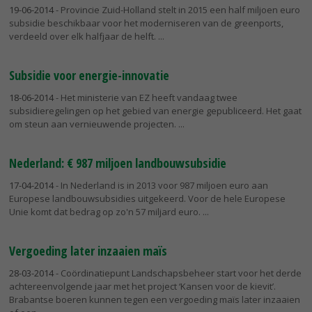
19-06-2014
- Provincie Zuid-Holland stelt in 2015 een half miljoen euro
subsidie beschikbaar voor het moderniseren van de greenports,
verdeeld over elk halfjaar de helft.
Subsidie voor energie-innovatie
18-06-2014
- Het ministerie van EZ heeft vandaag twee
subsidieregelingen op het gebied van energie gepubliceerd. Het gaat
om steun aan vernieuwende projecten.
Nederland: € 987 miljoen landbouwsubsidie
17-04-2014
- In Nederland is in 2013 voor 987 miljoen euro aan
Europese landbouwsubsidies uitgekeerd. Voor de hele Europese
Unie komt dat bedrag op zo'n 57 miljard euro.
Vergoeding later inzaaien maïs
28-03-2014
- Coördinatiepunt Landschapsbeheer start voor het derde
achtereenvolgende jaar met het project ‘Kansen voor de kievit’.
Brabantse boeren kunnen tegen een vergoeding maïs later inzaaien