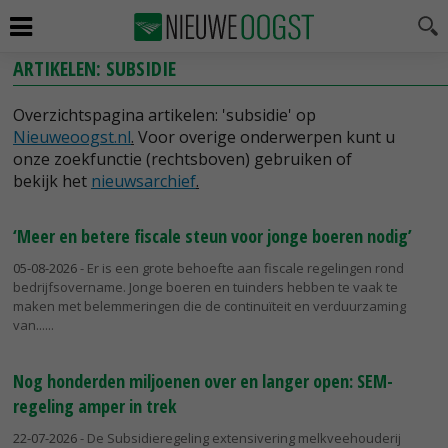
ARTIKELEN: SUBSIDIE
Overzichtspagina artikelen: 'subsidie' op
Nieuweoogst.nl
.
Voor overige onderwerpen kunt u
onze zoekfunctie (rechtsboven) gebruiken of
bekijk het
nieuwsarchief
.
‘Meer en betere fiscale steun voor jonge boeren nodig’
05-08-2026
- Er is een grote behoefte aan fiscale regelingen rond
bedrijfsovername. Jonge boeren en tuinders hebben te vaak te
maken met belemmeringen die de continuïteit en verduurzaming
van...
Nog honderden miljoenen over en langer open: SEM-
regeling amper in trek
22-07-2026
- De Subsidieregeling extensivering melkveehouderij