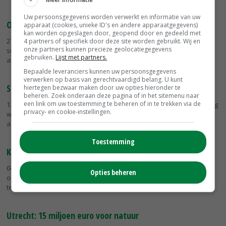
Uw persoonsgegevens worden verwerkt en informatie van uw
Opnieuw subsidie op brede weersverzekering
apparaat (cookies, unieke ID's en andere apparaatgegevens)
kan worden opgeslagen door, geopend door en gedeeld met
27-01-2015
- Staatssecretaris Sharon Dijksma (EZ) heeft de
4 partners of specifiek door deze site worden gebruikt. Wij en
onze partners kunnen precieze geolocatiegegevens
subsidieregeling voor de brede weersverzekering voor
gebruiken.
Lijst met partners.
akkerbouwers opnieuw in de Staatscourant laten publiceren.
Bepaalde leveranciers kunnen uw persoonsgegevens
verwerken op basis van gerechtvaardigd belang. U kunt
Subsidie op historische Twentse boerderijen
hiertegen bezwaar maken door uw opties hieronder te
beheren. Zoek onderaan deze pagina of in het sitemenu naar
een link om uw toestemming te beheren of in te trekken via de
13-12-2014
- Eigenaren van historische boerderijen die in aanmerking
privacy- en cookie-instellingen.
willen komen voor subsidie op herstelwerkzaamheden kunnen zich
aanmelden bij de boerderijenstichting Twentse Erven.
Toestemming
Keteninnovatie voor ambitieuze tuinders
04-11-2014
- Programma Keteninnovatie Tuinbouw is gestart voor
Opties beheren
ondernemers in de tuinbouw om samen met andere ketenpartners
te werken aan product- of marktinnovatie.
Utrecht: 15 miljoen euro voor natuur