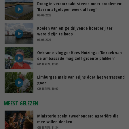
Droogte veroorzaakt steeds meer problemen:
‘Bassin afgelopen week al leeg’
06-08-2026
Koeien van enige drijvende boerderij ter
wereld zijn te koop
06-08-2026
Oekraïne-vlogger Kees Huizinga: ‘Bezoek van
de ambassade mag zelf groente plukken’
GISTEREN, 12:00
Limburgse mais van Frijns doet het verrassend
goed
GISTEREN, 10:00
MEEST GELEZEN
Ministerie zoekt tweehonderd agrariërs die
mee willen denken
GISTEREN, 11:34