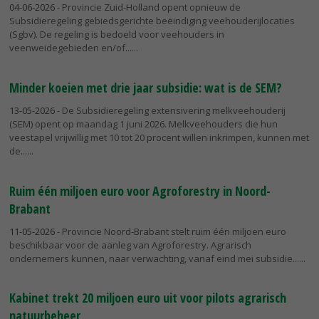
04-06-2026
- Provincie Zuid-Holland opent opnieuw de
Subsidieregeling gebiedsgerichte beëindiging veehouderijlocaties
(Sgbv). De regeling is bedoeld voor veehouders in
veenweidegebieden en/of...
Minder koeien met drie jaar subsidie: wat is de SEM?
13-05-2026
- De Subsidieregeling extensivering melkveehouderij
(SEM) opent op maandag 1 juni 2026. Melkveehouders die hun
veestapel vrijwillig met 10 tot 20 procent willen inkrimpen, kunnen met
de...
Ruim één miljoen euro voor Agroforestry in Noord-
Brabant
11-05-2026
- Provincie Noord-Brabant stelt ruim één miljoen euro
beschikbaar voor de aanleg van Agroforestry. Agrarisch
ondernemers kunnen, naar verwachting, vanaf eind mei subsidie...
Kabinet trekt 20 miljoen euro uit voor pilots agrarisch
natuurbeheer