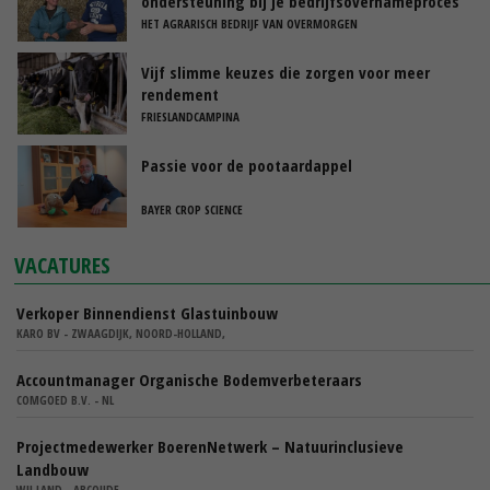
ondersteuning bij je bedrijfsovernameproces
HET AGRARISCH BEDRIJF VAN OVERMORGEN
Vijf slimme keuzes die zorgen voor meer
rendement
FRIESLANDCAMPINA
Passie voor de pootaardappel
BAYER CROP SCIENCE
VACATURES
Verkoper Binnendienst Glastuinbouw
KARO BV - ZWAAGDIJK, NOORD-HOLLAND,
Accountmanager Organische Bodemverbeteraars
COMGOED B.V. - NL
Projectmedewerker BoerenNetwerk – Natuurinclusieve
Landbouw
WIJ.LAND - ABCOUDE