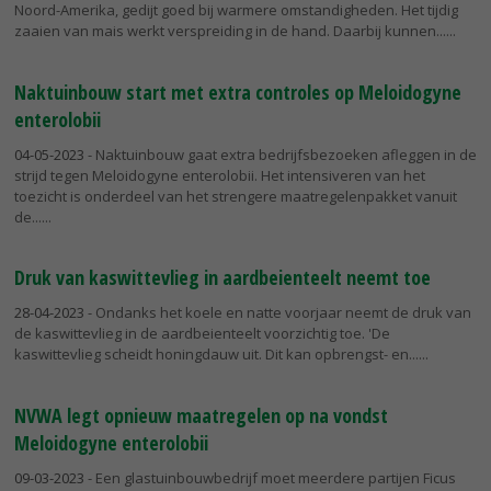
Noord-Amerika, gedijt goed bij warmere omstandigheden. Het tijdig
zaaien van mais werkt verspreiding in de hand. Daarbij kunnen...
Naktuinbouw start met extra controles op Meloidogyne
enterolobii
04-05-2023
- Naktuinbouw gaat extra bedrijfsbezoeken afleggen in de
strijd tegen Meloidogyne enterolobii. Het intensiveren van het
toezicht is onderdeel van het strengere maatregelenpakket vanuit
de...
Druk van kaswittevlieg in aardbeienteelt neemt toe
28-04-2023
- Ondanks het koele en natte voorjaar neemt de druk van
de kaswittevlieg in de aardbeienteelt voorzichtig toe. 'De
kaswittevlieg scheidt honingdauw uit. Dit kan opbrengst- en...
NVWA legt opnieuw maatregelen op na vondst
Meloidogyne enterolobii
09-03-2023
- Een glastuinbouwbedrijf moet meerdere partijen Ficus