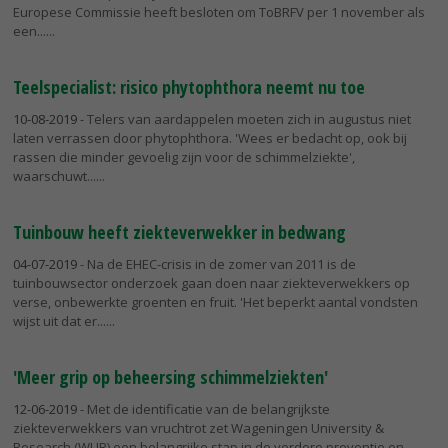
Europese Commissie heeft besloten om ToBRFV per 1 november als
een...
Teelspecialist: risico phytophthora neemt nu toe
10-08-2019
- Telers van aardappelen moeten zich in augustus niet
laten verrassen door phytophthora. 'Wees er bedacht op, ook bij
rassen die minder gevoelig zijn voor de schimmelziekte',
waarschuwt...
Tuinbouw heeft ziekteverwekker in bedwang
04-07-2019
- Na de EHEC-crisis in de zomer van 2011 is de
tuinbouwsector onderzoek gaan doen naar ziekteverwekkers op
verse, onbewerkte groenten en fruit. 'Het beperkt aantal vondsten
wijst uit dat er...
'Meer grip op beheersing schimmelziekten'
12-06-2019
- Met de identificatie van de belangrijkste
ziekteverwekkers van vruchtrot zet Wageningen University &
Research (WUR) een belangrijke stap in de verdere preventie en