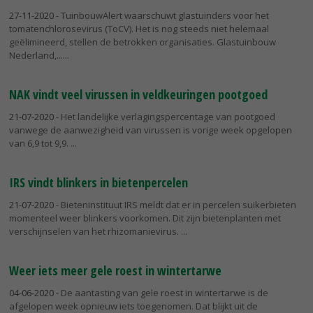
27-11-2020
- TuinbouwAlert waarschuwt glastuinders voor het
tomatenchlorosevirus (ToCV). Het is nog steeds niet helemaal
geëlimineerd, stellen de betrokken organisaties. Glastuinbouw
Nederland,...
NAK vindt veel virussen in veldkeuringen pootgoed
21-07-2020
- Het landelijke verlagingspercentage van pootgoed
vanwege de aanwezigheid van virussen is vorige week opgelopen
van 6,9 tot 9,9.
IRS vindt blinkers in bietenpercelen
21-07-2020
- Bieteninstituut IRS meldt dat er in percelen suikerbieten
momenteel weer blinkers voorkomen. Dit zijn bietenplanten met
verschijnselen van het rhizomanievirus.
Weer iets meer gele roest in wintertarwe
04-06-2020
- De aantasting van gele roest in wintertarwe is de
afgelopen week opnieuw iets toegenomen. Dat blijkt uit de