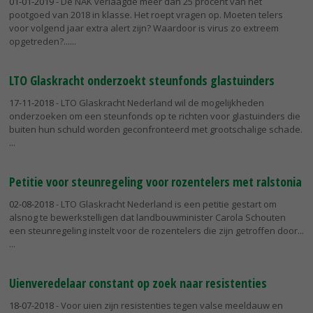
01-01-2019
- De NAK verlaagde meer dan 25 procent van het
pootgoed van 2018 in klasse. Het roept vragen op. Moeten telers
voor volgend jaar extra alert zijn? Waardoor is virus zo extreem
opgetreden?...
LTO Glaskracht onderzoekt steunfonds glastuinders
17-11-2018
- LTO Glaskracht Nederland wil de mogelijkheden
onderzoeken om een steunfonds op te richten voor glastuinders die
buiten hun schuld worden geconfronteerd met grootschalige schade.
Petitie voor steunregeling voor rozentelers met ralstonia
02-08-2018
- LTO Glaskracht Nederland is een petitie gestart om
alsnog te bewerkstelligen dat landbouwminister Carola Schouten
een steunregeling instelt voor de rozentelers die zijn getroffen door...
Uienveredelaar constant op zoek naar resistenties
18-07-2018
- Voor uien zijn resistenties tegen valse meeldauw en