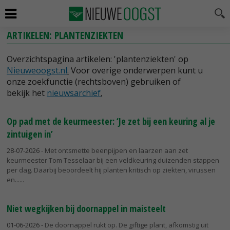
ARTIKELEN: PLANTENZIEKTEN
Overzichtspagina artikelen: 'plantenziekten' op
Nieuweoogst.nl
.
Voor overige onderwerpen kunt u
onze zoekfunctie (rechtsboven) gebruiken of
bekijk het
nieuwsarchief
.
Op pad met de keurmeester: ‘Je zet bij een keuring al je
zintuigen in’
28-07-2026
- Met ontsmette beenpijpen en laarzen aan zet
keurmeester Tom Tesselaar bij een veldkeuring duizenden stappen
per dag. Daarbij beoordeelt hij planten kritisch op ziekten, virussen
en...
Niet wegkijken bij doornappel in maisteelt
01-06-2026
- De doornappel rukt op. De giftige plant, afkomstig uit