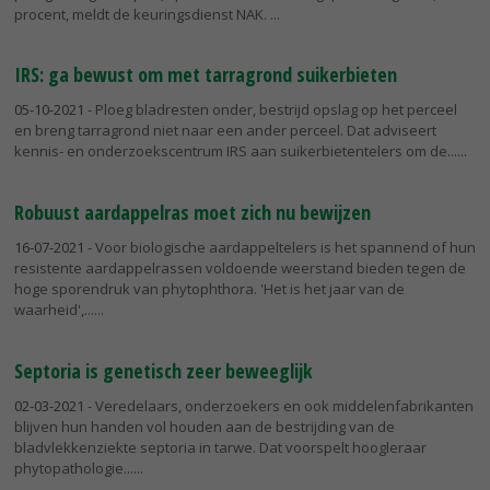
procent, meldt de keuringsdienst NAK.
IRS: ga bewust om met tarragrond suikerbieten
05-10-2021
- Ploeg bladresten onder, bestrijd opslag op het perceel
en breng tarragrond niet naar een ander perceel. Dat adviseert
kennis- en onderzoekscentrum IRS aan suikerbietentelers om de...
Robuust aardappelras moet zich nu bewijzen
16-07-2021
- Voor biologische aardappeltelers is het spannend of hun
resistente aardappelrassen voldoende weerstand bieden tegen de
hoge sporendruk van phytophthora. 'Het is het jaar van de
waarheid',...
Septoria is genetisch zeer beweeglijk
02-03-2021
- Veredelaars, onderzoekers en ook middelenfabrikanten
blijven hun handen vol houden aan de bestrijding van de
bladvlekkenziekte septoria in tarwe. Dat voorspelt hoogleraar
phytopathologie...