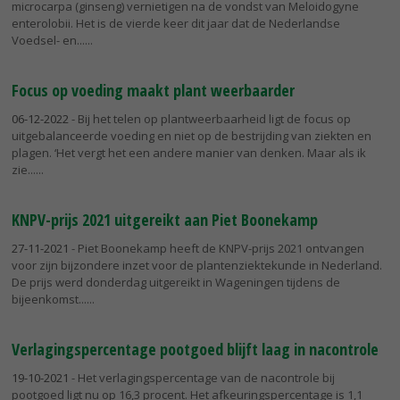
microcarpa (ginseng) vernietigen na de vondst van Meloidogyne
enterolobii. Het is de vierde keer dit jaar dat de Nederlandse
Voedsel- en...
Focus op voeding maakt plant weerbaarder
06-12-2022
- Bij het telen op plantweerbaarheid ligt de focus op
uitgebalanceerde voeding en niet op de bestrijding van ziekten en
plagen. ‘Het vergt het een andere manier van denken. Maar als ik
zie...
KNPV-prijs 2021 uitgereikt aan Piet Boonekamp
27-11-2021
- Piet Boonekamp heeft de KNPV-prijs 2021 ontvangen
voor zijn bijzondere inzet voor de plantenziektekunde in Nederland.
De prijs werd donderdag uitgereikt in Wageningen tijdens de
bijeenkomst...
Verlagingspercentage pootgoed blijft laag in nacontrole
19-10-2021
- Het verlagingspercentage van de nacontrole bij
pootgoed ligt nu op 16,3 procent. Het afkeuringspercentage is 1,1