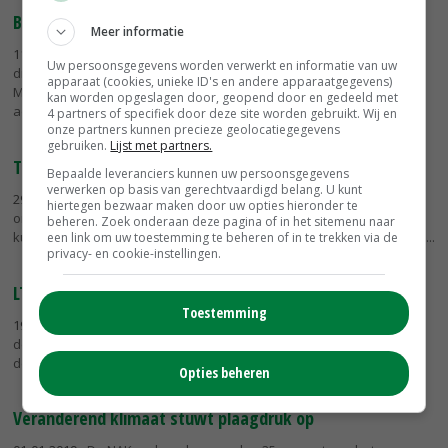
Bouwplan is goed wapen tegen chitwoodi
Meer informatie
11-02-2019
- Teeltmaatregelen en een verandering van bouwplan
Uw persoonsgegevens worden verwerkt en informatie van uw
dragen zeker bij aan de uitbannen van de quarantaineaaltjes
apparaat (cookies, unieke ID's en andere apparaatgegevens)
Meloidogyne chitwoodi en fallax. Sebastiaan ten Napel van
kan worden opgeslagen door, geopend door en gedeeld met
adviesbedrijf BodAcom...
4 partners of specifiek door deze site worden gebruikt. Wij en
onze partners kunnen precieze geolocatiegegevens
gebruiken.
Lijst met partners.
Toets helpt telers bij beheersen erwinia
Bepaalde leveranciers kunnen uw persoonsgegevens
verwerken op basis van gerechtvaardigd belang. U kunt
29-01-2019
- De toets die in het kader van de 'Erwinia-pilot' is
hiertegen bezwaar maken door uw opties hieronder te
ontwikkeld, is niet geschikt als keuringsinstrument. Maar telers
beheren. Zoek onderaan deze pagina of in het sitemenu naar
kunnen er wel goed partijen mee toetsen die bestemd zijn voor de...
een link om uw toestemming te beheren of in te trekken via de
privacy- en cookie-instellingen.
LTO wil risicoafdekking in Plantgezondheidswet
Toestemming
19-01-2019
- LTO Nederland mist in de nieuwe Plantgezondheidswet
de mogelijkheid om de risico's op schadelijke organismen goed af te
dekken.
Opties beheren
Veranderend klimaat stuwt plaagdruk op