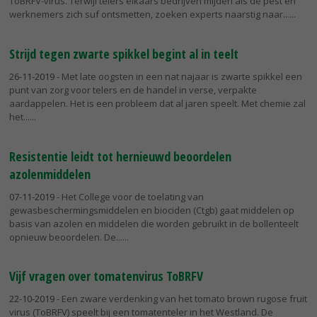
ToBRFV-virus. Terwijl telers elkaars bedrijven mijden als de pest en
werknemers zich suf ontsmetten, zoeken experts naarstig naar...
Strijd tegen zwarte spikkel begint al in teelt
26-11-2019
- Met late oogsten in een nat najaar is zwarte spikkel een
punt van zorg voor telers en de handel in verse, verpakte
aardappelen. Het is een probleem dat al jaren speelt. Met chemie zal
het...
Resistentie leidt tot hernieuwd beoordelen
azolenmiddelen
07-11-2019
- Het College voor de toelating van
gewasbeschermingsmiddelen en biociden (Ctgb) gaat middelen op
basis van azolen en middelen die worden gebruikt in de bollenteelt
opnieuw beoordelen. De...
Vijf vragen over tomatenvirus ToBRFV
22-10-2019
- Een zware verdenking van het tomato brown rugose fruit
virus (ToBRFV) speelt bij een tomatenteler in het Westland. De