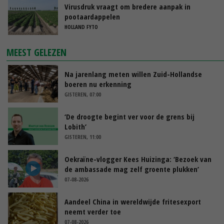
Virusdruk vraagt om bredere aanpak in
pootaardappelen
HOLLAND FYTO
MEEST GELEZEN
Na jarenlang meten willen Zuid-Hollandse
boeren nu erkenning
GISTEREN, 07:00
‘De droogte begint ver voor de grens bij
Lobith’
GISTEREN, 11:00
Oekraïne-vlogger Kees Huizinga: ‘Bezoek van
de ambassade mag zelf groente plukken’
07-08-2026
Aandeel China in wereldwijde fritesexport
neemt verder toe
07-08-2026