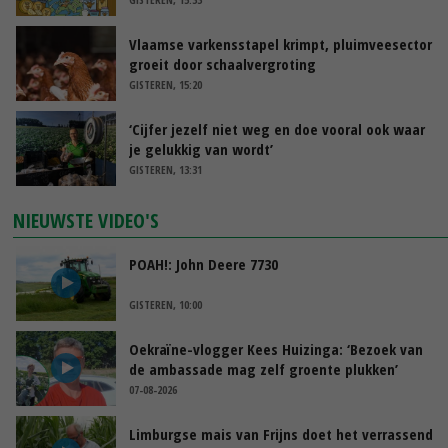
Vlaamse varkensstapel krimpt, pluimveesector
groeit door schaalvergroting
GISTEREN, 15:20
‘Cijfer jezelf niet weg en doe vooral ook waar
je gelukkig van wordt’
GISTEREN, 13:31
NIEUWSTE VIDEO'S
POAH!: John Deere 7730
GISTEREN, 10:00
Oekraïne-vlogger Kees Huizinga: ‘Bezoek van
de ambassade mag zelf groente plukken’
07-08-2026
Limburgse mais van Frijns doet het verrassend