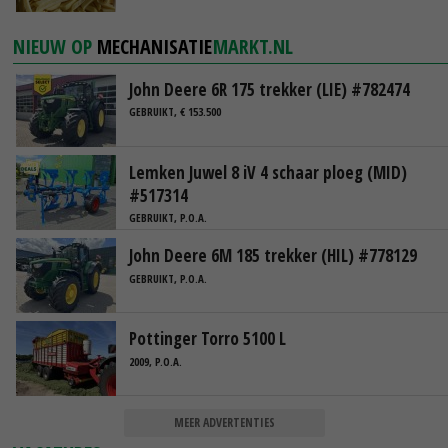
NIEUW OP
MECHANISATIE
MARKT.NL
John Deere 6R 175 trekker (LIE) #782474
GEBRUIKT, € 153.500
Lemken Juwel 8 iV 4 schaar ploeg (MID)
#517314
GEBRUIKT, P.O.A.
John Deere 6M 185 trekker (HIL) #778129
GEBRUIKT, P.O.A.
Pottinger Torro 5100 L
2009, P.O.A.
MEER ADVERTENTIES