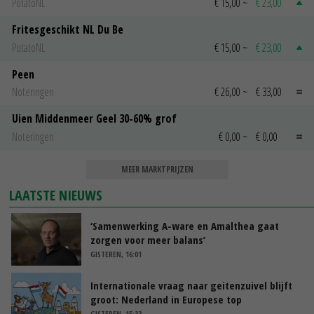
PotatoNL
€ 15,00
~
€ 23,00
Fritesgeschikt NL Du Be
PotatoNL
€ 15,00
~
€ 23,00
Peen
Noteringen
€ 26,00
~
€ 33,00
Uien Middenmeer Geel 30-60% grof
Noteringen
€ 0,00
~
€ 0,00
MEER MARKTPRIJZEN
LAATSTE NIEUWS
‘Samenwerking A-ware en Amalthea gaat
zorgen voor meer balans’
GISTEREN, 16:01
Internationale vraag naar geitenzuivel blijft
groot: Nederland in Europese top
GISTEREN, 15:33