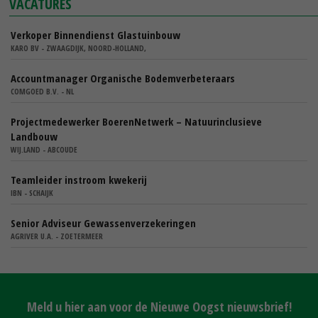
VACATURES
Verkoper Binnendienst Glastuinbouw
KARO BV - ZWAAGDIJK, NOORD-HOLLAND,
Accountmanager Organische Bodemverbeteraars
COMGOED B.V. - NL
Projectmedewerker BoerenNetwerk – Natuurinclusieve
Landbouw
WIJ.LAND - ABCOUDE
Teamleider instroom kwekerij
IBN - SCHAIJK
Senior Adviseur Gewassenverzekeringen
AGRIVER U.A. - ZOETERMEER
Meld u hier aan voor de Nieuwe Oogst nieuwsbrief!