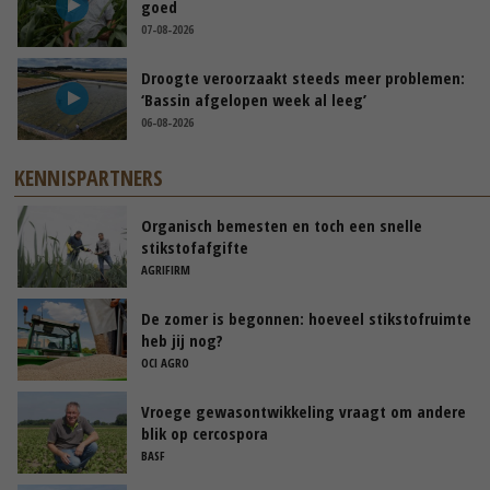
goed
07-08-2026
Droogte veroorzaakt steeds meer problemen:
‘Bassin afgelopen week al leeg’
06-08-2026
KENNISPARTNERS
Organisch bemesten en toch een snelle
stikstofafgifte
AGRIFIRM
De zomer is begonnen: hoeveel stikstofruimte
heb jij nog?
OCI AGRO
Vroege gewasontwikkeling vraagt om andere
blik op cercospora
BASF