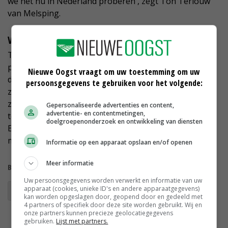
we het nu in Nederland proberen', zegt Ton Terlouw
van Melsping.
Verschillen
Terlouw daagde bezoekers aan de open dag uit op het
proefveld te kijken naar kleur- en hoogteverschil en
Nieuwe Oogst vraagt om uw toestemming om uw
dichtheid van het loof. De verschillen waren goed te
persoonsgegevens te gebruiken voor het volgende:
zien. Volgens Terlouw is er een opbrengstverschil van
zo'n 10 procent. 'Bij inzet van minder chemie in de
Gepersonaliseerde advertenties en content,
advertentie- en contentmetingen,
toekomst kan zeewierextract zeker van belang zijn.'
doelgroepenonderzoek en ontwikkeling van diensten
Een bespuiting kost zo'n 200 euro per hectare aan
middel.
Informatie op een apparaat opslaan en/of openen
Meer informatie
Bekijk meer over:
Uw persoonsgegevens worden verwerkt en informatie van uw
apparaat (cookies, unieke ID's en andere apparaatgegevens)
plantenziekten
kan worden opgeslagen door, geopend door en gedeeld met
4 partners of specifiek door deze site worden gebruikt. Wij en
onze partners kunnen precieze geolocatiegegevens
gebruiken.
Lijst met partners.