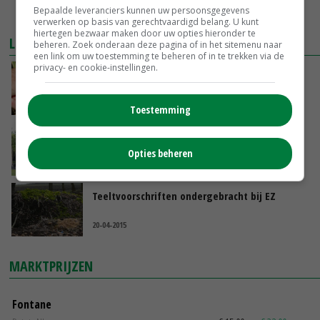
Bepaalde leveranciers kunnen uw persoonsgegevens
verwerken op basis van gerechtvaardigd belang. U kunt
hiertegen bezwaar maken door uw opties hieronder te
LEES OOK
beheren. Zoek onderaan deze pagina of in het sitemenu naar
een link om uw toestemming te beheren of in te trekken via de
privacy- en cookie-instellingen.
Plantenziekten binnen 25 uur in beeld
02-05-2017
Toestemming
Scherpere blik op potentiële
ziekteverwekkers
Opties beheren
05-11-2016
Teeltvoorschriften ondergebracht bij EZ
20-04-2015
MARKTPRIJZEN
Fontane